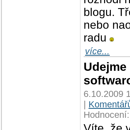
blogu. T
nebo nao
radu
více...
Udejme 
softwar
6.10.2009 
|
Komentářů
Hodnocení:
Víte, že