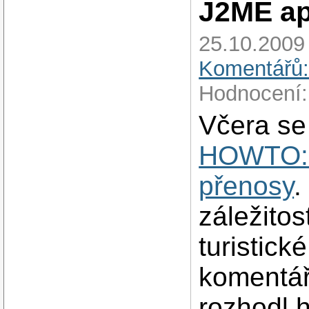
J2ME ap
25.10.2009 
Komentářů:
Hodnocení:
Včera se
HOWTO: 
přenosy
.
záležitos
turistick
komentář
rozhodl 