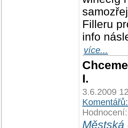
samozřej
Filleru 
info násl
více...
Chceme d
I.
3.6.2009 12
Komentářů:
Hodnocení:
Městská 