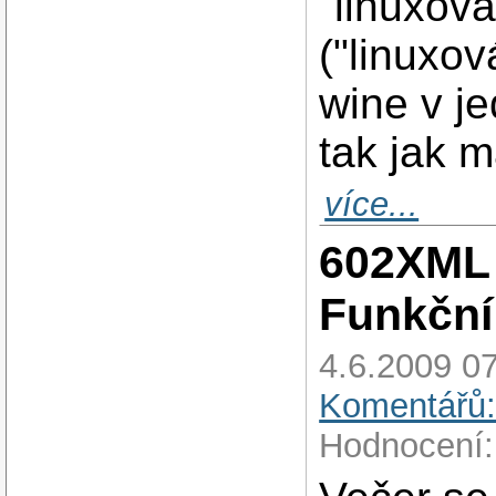
"linuxov
("linuxo
wine v j
tak jak m
více...
602XML 
Funkční 
4.6.2009 07
Komentářů:
Hodnocení: