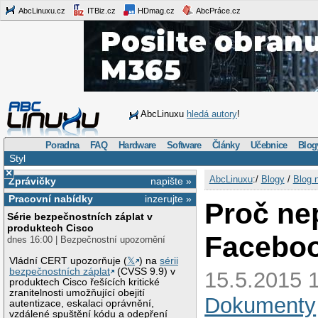
AbcLinuxu.cz
ITBiz.cz
HDmag.cz
AbcPráce.cz
AbcLinuxu
hledá autory
!
Poradna
FAQ
Hardware
Software
Články
Učebnice
Blog
Styl
×
AbcLinuxu
:/
Blogy
/
Blog 
Zprávičky
napište »
Pracovní nabídky
inzerujte »
Proč ne
Série bezpečnostních záplat v
produktech Cisco
Facebo
dnes 16:00 | Bezpečnostní upozornění
Vládní CERT upozorňuje (
𝕏
) na
sérii
bezpečnostních záplat
(CVSS 9.9) v
15.5.2015 1
produktech Cisco řešících kritické
zranitelnosti umožňující obejití
Dokumenty
autentizace, eskalaci oprávnění,
vzdálené spuštění kódu a odepření