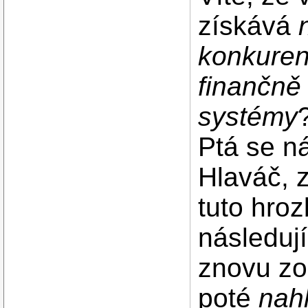
získává
konkuren
finančně
systémy
Ptá se 
Hlaváč, 
tuto hro
následuj
znovu zo
poté
nah