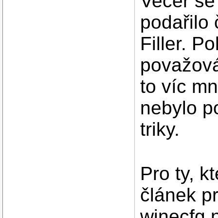
Večer se
podařilo
Filler. P
považová
to víc mn
nebylo p
triky.
Pro ty, k
článek pr
winecfg 