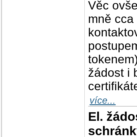
Věc ovše
mně cca 
kontaktov
postupem
tokenem)
žádost i
certifiká
více...
El. žádo
schránk