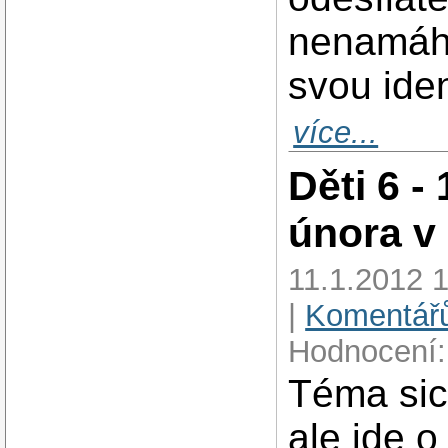
nenamáh
svou iden
více...
Děti 6 -
února v
11.1.2012 
|
Komentářů
Hodnocení:
Téma sic
ale jde o