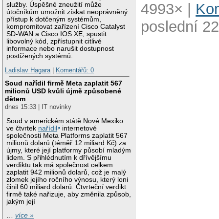
4993× |
Kom
služby. Úspěšné zneužití může
útočníkům umožnit získat neoprávněný
přístup k dotčeným systémům,
poslední 22
kompromitovat zařízení Cisco Catalyst
SD-WAN a Cisco IOS XE, spustit
libovolný kód, zpřístupnit citlivé
informace nebo narušit dostupnost
postižených systémů.
Ladislav Hagara
|
Komentářů: 0
Soud nařídil firmě Meta zaplatit 567
milionů USD kvůli újmě způsobené
dětem
dnes 15:33 | IT novinky
Soud v americkém státě Nové Mexiko
ve čtvrtek
nařídil
internetové
společnosti Meta Platforms zaplatit 567
milionů dolarů (téměř 12 miliard Kč) za
újmy, které její platformy působí mladým
lidem. S přihlédnutím k dřívějšímu
verdiktu tak má společnost celkem
zaplatit 942 milionů dolarů, což je malý
zlomek jejího ročního výnosu, který loni
činil 60 miliard dolarů. Čtvrteční verdikt
firmě také nařizuje, aby změnila způsob,
jakým její
…
více »