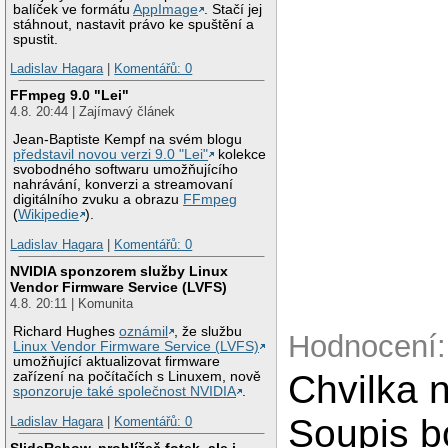
balíček ve formátu
AppImage
. Stačí jej
stáhnout, nastavit právo ke spuštění a
spustit.
Ladislav Hagara
|
Komentářů: 0
FFmpeg 9.0 "Lei"
4.8. 20:44 | Zajímavý článek
Jean-Baptiste Kempf na svém blogu
představil novou verzi 9.0 "Lei"
kolekce
svobodného softwaru umožňujícího
nahrávání, konverzi a streamovaní
digitálního zvuku a obrazu
FFmpeg
(
Wikipedie
).
Ladislav Hagara
|
Komentářů: 0
NVIDIA sponzorem služby Linux
Vendor Firmware Service (LVFS)
4.8. 20:11 | Komunita
Richard Hughes
oznámil
, že službu
Hodnocení:
Linux Vendor Firmware Service (LVFS)
umožňující aktualizovat firmware
Chvilka 
zařízení na počítačích s Linuxem, nově
sponzoruje také společnost NVIDIA
.
Soupis b
Ladislav Hagara
|
Komentářů: 0
SlideRshow, prohlížeč fotek, ale i