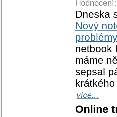
Hodnocení:
Dneska s
Nový not
problémy.
netbook 
máme něk
sepsal pá
krátkého
více...
Online 