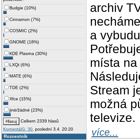
archiv T
Budgie
(
10%
)
necháme 
Cinnamon
(
7%
)
COSMIC
(
2%
)
a vybuduj
GNOME
(
18%
)
Potřebuj
KDE Plasma
(
30%
)
místa na
LXQt
(
6%
)
Následuj
MATE
(
6%
)
Stream j
TDE
(
2%
)
Xfce
(
15%
)
možná půj
jiné/žádné
(
23%
)
televize.
Celkem 2339 hlasů
Komentářů: 30
, poslední 3.4. 20:20
více...
Rozcestník