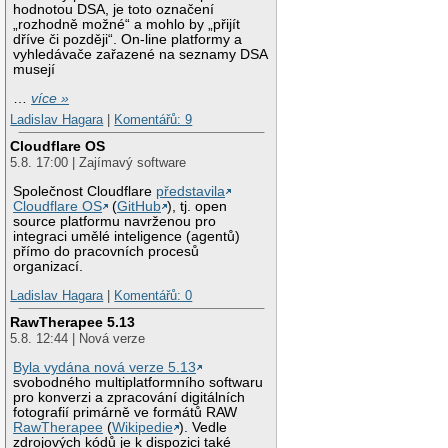
hodnotou DSA, je toto označení
„rozhodně možné“ a mohlo by „přijít
dříve či později“. On-line platformy a
vyhledávače zařazené na seznamy DSA
musejí
…
více »
Ladislav Hagara
|
Komentářů: 9
Cloudflare OS
5.8. 17:00 | Zajímavý software
Společnost Cloudflare
představila
Cloudflare OS
(
GitHub
), tj. open
source platformu navrženou pro
integraci umělé inteligence (agentů)
přímo do pracovních procesů
organizací.
Ladislav Hagara
|
Komentářů: 0
RawTherapee 5.13
5.8. 12:44 | Nová verze
Byla vydána nová verze 5.13
svobodného multiplatformního softwaru
pro konverzi a zpracování digitálních
fotografií primárně ve formátů RAW
RawTherapee
(
Wikipedie
). Vedle
zdrojových kódů je k dispozici také