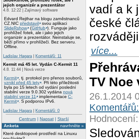
vadí a k
jejich organizér a prezentátor
4.8. 12:22 | Zajímavý software
české člá
Edvard Rejthar na blogu zaměstnanců
CZ.NIC
představil
svou aplikaci
SlideRshow
(
GitHub
). Funguje jako
rozváději
prohlížeč fotek, ale i jako jejich
organizér a prezentátor. Neinstaluje se,
běží přímo v prohlížeči. Bez serveru.
Offline.
více...
Ladislav Hagara
|
Komentářů: 11
Přehráv
Kermit má 45 let. Vydán C-Kermit 11
4.8. 11:44 | Nová verze
TV Noe 
Kermit
, tj. protokol pro přenos souborů,
vznikl před 45 lety
. Při této příležitosti
byla po 15 letech od vydání poslední
stabilní verze 9.0.302 vydána
nová
26.1.2014 0
stabilní verze 11
implementace
C-
Kermit
. S podporou IPv6.
Komentářů:
Ladislav Hagara
|
Komentářů: 0
Hodnocení:
Centrum
|
Napsat
|
Starší
Anketa
navrhněte »
Sledován
Které desktopové prostředí na Linuxu
používáte?