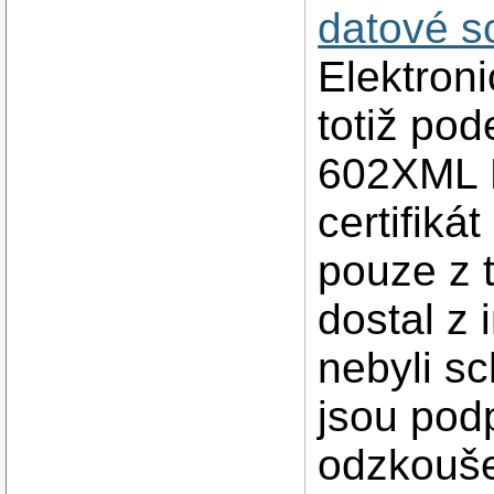
datové s
Elektron
totiž pod
602XML F
certifiká
pouze z 
dostal z 
nebyli sc
jsou pod
odzkouše