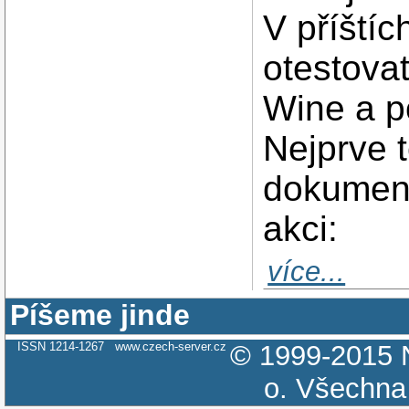
V příští
otestova
Wine a p
Nejprve 
dokumentů
akci:
více...
Píšeme jinde
ISSN 1214-1267
www.czech-server.cz
© 1999-2015
o.
Všechna 