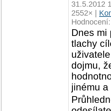
31.5.2012 
2552× |
Kom
Hodnocení:
Dnes mi p
tlachy c
uživatel
dojmu, ž
hodnotn
jinému a 
Průhledn
odesílatel