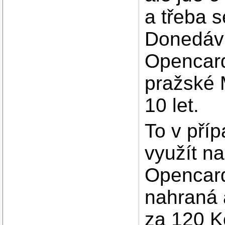
a třeba 
Donedávn
Opencard
pražské 
10 let.
To v příp
využít n
Opencard
nahraná 
za 120 