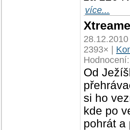
více...
Xtreame
28.12.2010
2393× |
Kom
Hodnocení:
Od Ježíš
přehráv
si ho ve
kde po v
pohrát a