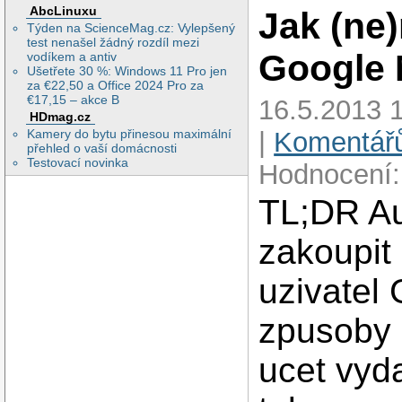
AbcLinuxu
Jak (ne
Týden na ScienceMag.cz: Vylepšený
test nenašel žádný rozdíl mezi
Google 
vodíkem a antiv
Ušetřete 30 %: Windows 11 Pro jen
za €22,50 a Office 2024 Pro za
€17,15 – akce B
16.5.2013 
HDmag.cz
|
Komentářů
Kamery do bytu přinesou maximální
přehled o vaší domácnosti
Testovací novinka
Hodnocení:
TL;DR Au
zakoupit
uzivatel
zpusoby 
ucet vyd