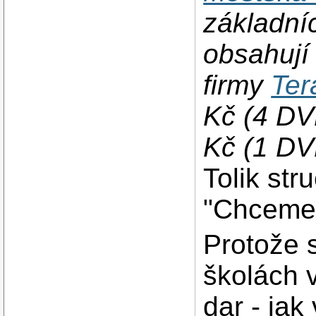
základní
obsahují
firmy
Ter
Kč (4 DV
Kč (1 DV
Tolik st
"Chceme d
Protože s
školách v
dar - jak