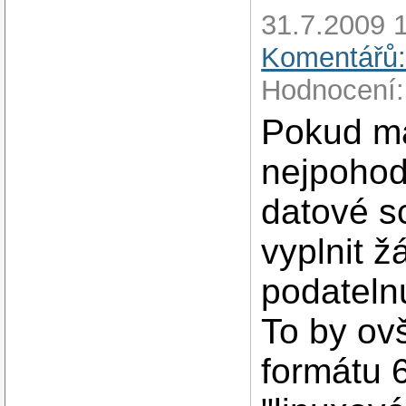
31.7.2009 1
Komentářů:
Hodnocení:
Pokud má
nejpohod
datové sc
vyplnit ž
podatel
To by ov
formátu 