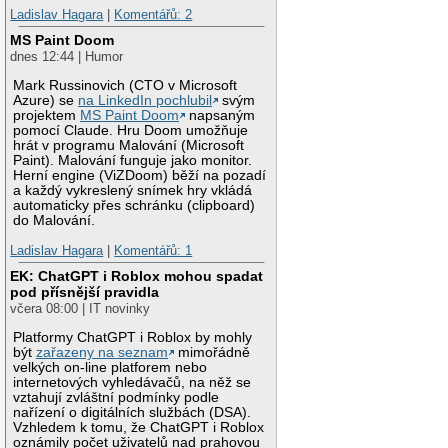
Ladislav Hagara
|
Komentářů: 2
MS Paint Doom
dnes 12:44 | Humor
Mark Russinovich (CTO v Microsoft
Azure) se
na LinkedIn pochlubil
svým
projektem
MS Paint Doom
napsaným
pomocí Claude. Hru Doom umožňuje
hrát v programu Malování (Microsoft
Paint). Malování funguje jako monitor.
Herní engine (ViZDoom) běží na pozadí
a každý vykreslený snímek hry vkládá
automaticky přes schránku (clipboard)
do Malování.
Ladislav Hagara
|
Komentářů: 1
EK: ChatGPT i Roblox mohou spadat
pod přísnější pravidla
včera 08:00 | IT novinky
Platformy ChatGPT i Roblox by mohly
být
zařazeny na seznam
mimořádně
velkých on-line platforem nebo
internetových vyhledávačů, na něž se
vztahují zvláštní podmínky podle
nařízení o digitálních službách (DSA).
Vzhledem k tomu, že ChatGPT i Roblox
oznámily počet uživatelů nad prahovou