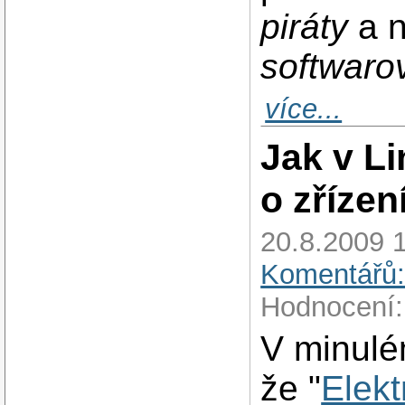
piráty
a n
softwaro
více...
Jak v L
o zříze
20.8.2009 1
Komentářů:
Hodnocení:
V minulé
že "
Elekt