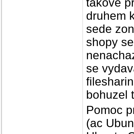
takove p
druhem k
sede zon
shopy se
nenachazi
se vydav
fileshari
bohuzel 
Pomoc pri
(ac Ubun