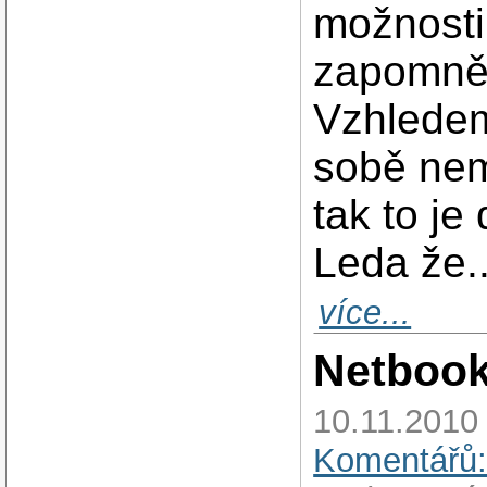
možnosti
zapomněl
Vzhledem
sobě nemá
tak to je
Leda že..
více...
Netbook
10.11.2010 
Komentářů: