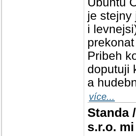
Ubuntu O
je stejn
i levnejs
prekonat 
Pribeh k
doputuji
a hudebn
více...
Standa 
s.r.o. m