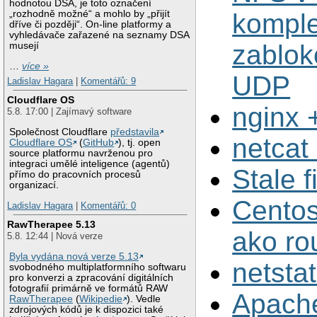
hodnotou DSA, je toto označení
„rozhodně možné“ a mohlo by „přijít
kompl
dříve či později“. On-line platformy a
vyhledávače zařazené na seznamy DSA
zablok
musejí
…
více »
UDP
Ladislav Hagara
|
Komentářů: 9
Cloudflare OS
nginx 
5.8. 17:00 | Zajímavý software
Společnost Cloudflare
představila
netcat
Cloudflare OS
(
GitHub
), tj. open
source platformu navrženou pro
integraci umělé inteligence (agentů)
Stale f
přímo do pracovních procesů
organizací.
Centos
Ladislav Hagara
|
Komentářů: 0
RawTherapee 5.13
ako ro
5.8. 12:44 | Nová verze
Byla vydána nová verze 5.13
netstat
svobodného multiplatformního softwaru
pro konverzi a zpracování digitálních
fotografií primárně ve formátů RAW
Apach
RawTherapee
(
Wikipedie
). Vedle
zdrojových kódů je k dispozici také