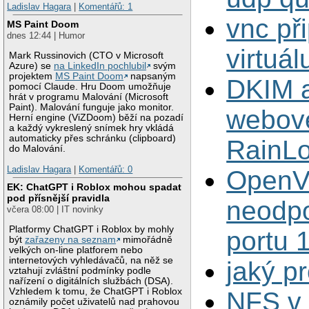
Ladislav Hagara
|
Komentářů: 1
vnc při
MS Paint Doom
dnes 12:44 | Humor
virtuá
Mark Russinovich (CTO v Microsoft
Azure) se
na LinkedIn pochlubil
svým
projektem
MS Paint Doom
napsaným
DKIM a
pomocí Claude. Hru Doom umožňuje
hrát v programu Malování (Microsoft
Paint). Malování funguje jako monitor.
webové
Herní engine (ViZDoom) běží na pozadí
a každý vykreslený snímek hry vkládá
automaticky přes schránku (clipboard)
RainL
do Malování.
Ladislav Hagara
|
Komentářů: 0
OpenV
EK: ChatGPT i Roblox mohou spadat
pod přísnější pravidla
neodp
včera 08:00 | IT novinky
Platformy ChatGPT i Roblox by mohly
portu 
být
zařazeny na seznam
mimořádně
velkých on-line platforem nebo
internetových vyhledávačů, na něž se
jaký p
vztahují zvláštní podmínky podle
nařízení o digitálních službách (DSA).
Vzhledem k tomu, že ChatGPT i Roblox
NFS v 
oznámily počet uživatelů nad prahovou