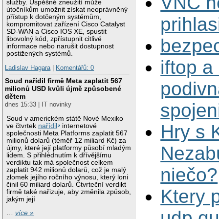
VNC n
služby. Úspěšné zneužití může
útočníkům umožnit získat neoprávněný
přístup k dotčeným systémům,
prihlas
kompromitovat zařízení Cisco Catalyst
SD-WAN a Cisco IOS XE, spustit
libovolný kód, zpřístupnit citlivé
bezpe
informace nebo narušit dostupnost
postižených systémů.
iftop a 
Ladislav Hagara
|
Komentářů: 0
Soud nařídil firmě Meta zaplatit 567
podivn
milionů USD kvůli újmě způsobené
dětem
spojen
dnes 15:33 | IT novinky
Soud v americkém státě Nové Mexiko
Hry s 
ve čtvrtek
nařídil
internetové
společnosti Meta Platforms zaplatit 567
milionů dolarů (téměř 12 miliard Kč) za
Nezab
újmy, které její platformy působí mladým
lidem. S přihlédnutím k dřívějšímu
verdiktu tak má společnost celkem
niečo?
zaplatit 942 milionů dolarů, což je malý
zlomek jejího ročního výnosu, který loni
činil 60 miliard dolarů. Čtvrteční verdikt
Ktery 
firmě také nařizuje, aby změnila způsob,
jakým její
udp qu
…
více »