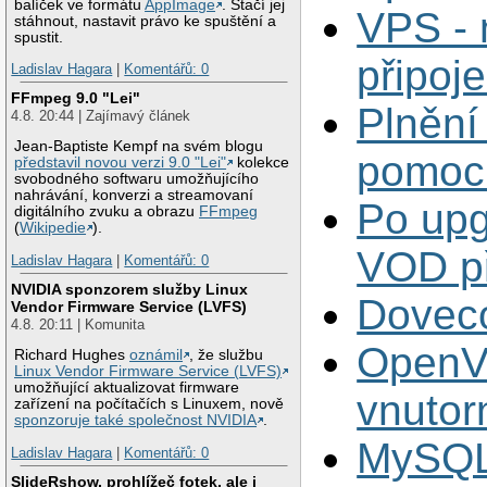
balíček ve formátu
AppImage
. Stačí jej
VPS - 
stáhnout, nastavit právo ke spuštění a
spustit.
připoj
Ladislav Hagara
|
Komentářů: 0
FFmpeg 9.0 "Lei"
Plnění
4.8. 20:44 | Zajímavý článek
Jean-Baptiste Kempf na svém blogu
pomoc
představil novou verzi 9.0 "Lei"
kolekce
svobodného softwaru umožňujícího
nahrávání, konverzi a streamovaní
Po upg
digitálního zvuku a obrazu
FFmpeg
(
Wikipedie
).
VOD p
Ladislav Hagara
|
Komentářů: 0
NVIDIA sponzorem služby Linux
Doveco
Vendor Firmware Service (LVFS)
4.8. 20:11 | Komunita
OpenVP
Richard Hughes
oznámil
, že službu
Linux Vendor Firmware Service (LVFS)
umožňující aktualizovat firmware
vnutor
zařízení na počítačích s Linuxem, nově
sponzoruje také společnost NVIDIA
.
MySQL 
Ladislav Hagara
|
Komentářů: 0
SlideRshow, prohlížeč fotek, ale i