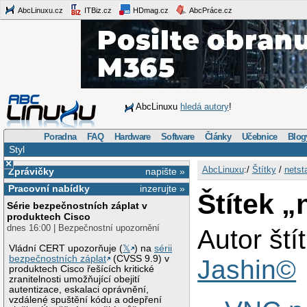
AbcLinuxu.cz
ITBiz.cz
HDmag.cz
AbcPráce.cz
AbcLinuxu
hledá autory
!
Poradna
FAQ
Hardware
Software
Články
Učebnice
Blog
Styl
×
AbcLinuxu
:/
Štítky
/
netst
Zprávičky
napište »
Pracovní nabídky
inzerujte »
Štítek „
Série bezpečnostních záplat v
produktech Cisco
dnes 16:00 | Bezpečnostní upozornění
Autor ští
Vládní CERT upozorňuje (
𝕏
) na
sérii
bezpečnostních záplat
(CVSS 9.9) v
Jashin©
produktech Cisco řešících kritické
zranitelnosti umožňující obejití
autentizace, eskalaci oprávnění,
vzdálené spuštění kódu a odepření