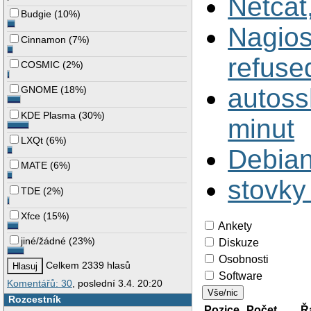
Netcat
Budgie
(
10%
)
Nagios
Cinnamon
(
7%
)
refuse
COSMIC
(
2%
)
autoss
GNOME
(
18%
)
KDE Plasma
(
30%
)
minut
LXQt
(
6%
)
Debian
MATE
(
6%
)
stovky
TDE
(
2%
)
Xfce
(
15%
)
Ankety
jiné/žádné
(
23%
)
Diskuze
Osobnosti
Celkem 2339 hlasů
Software
Komentářů: 30
, poslední 3.4. 20:20
Vše/nic
Rozcestník
Pozice
Počet
Ř