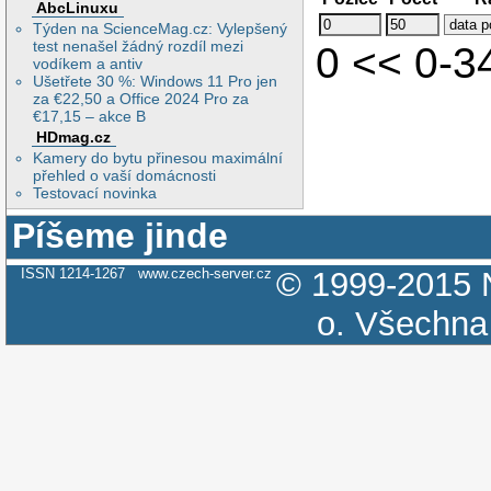
AbcLinuxu
Týden na ScienceMag.cz: Vylepšený
test nenašel žádný rozdíl mezi
0 << 0-3
vodíkem a antiv
Ušetřete 30 %: Windows 11 Pro jen
za €22,50 a Office 2024 Pro za
€17,15 – akce B
HDmag.cz
Kamery do bytu přinesou maximální
přehled o vaší domácnosti
Testovací novinka
Píšeme jinde
ISSN 1214-1267
www.czech-server.cz
© 1999-2015
o.
Všechna 