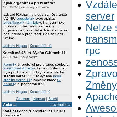
Vzdále
jejich organizér a prezentátor
4.8. 12:22 | Zajímavý software
server
Edvard Rejthar na blogu zaměstnanců
CZ.NIC
představil
svou aplikaci
SlideRshow
(
GitHub
). Funguje jako
Nelze s
prohlížeč fotek, ale i jako jejich
organizér a prezentátor. Neinstaluje se,
běží přímo v prohlížeči. Bez serveru.
transm
Offline.
Ladislav Hagara
|
Komentářů: 11
rpc
Kermit má 45 let. Vydán C-Kermit 11
4.8. 11:44 | Nová verze
zenoss
Kermit
, tj. protokol pro přenos souborů,
vznikl před 45 lety
. Při této příležitosti
Zpravo
byla po 15 letech od vydání poslední
stabilní verze 9.0.302 vydána
nová
stabilní verze 11
implementace
C-
Změny 
Kermit
. S podporou IPv6.
Ladislav Hagara
|
Komentářů: 0
Apache
Centrum
|
Napsat
|
Starší
Aweso
Anketa
navrhněte »
Které desktopové prostředí na Linuxu
používáte?