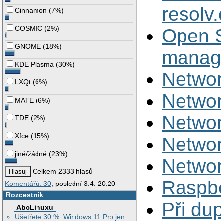
resolv
Cinnamon
(
7%
)
COSMIC
(
2%
)
Open 
GNOME
(
18%
)
manag
KDE Plasma
(
30%
)
Netwo
LXQt
(
6%
)
Netwo
MATE
(
6%
)
Netwo
TDE
(
2%
)
Xfce
(
15%
)
Netwo
jiné/žádné
(
23%
)
Netwo
Celkem 2333 hlasů
Raspbe
Komentářů: 30
, poslední 3.4. 20:20
Rozcestník
Při du
AbcLinuxu
Ušetřete 30 %: Windows 11 Pro jen