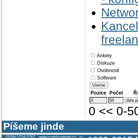
Networ
Kancel
freela
Ankety
Diskuze
Osobnosti
Software
Vše/nic
Pozice
Počet
Ř
0 << 0-
Píšeme jinde
ISSN 1214-1267
www.czech-server.cz