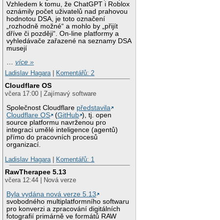
Vzhledem k tomu, že ChatGPT i Roblox
oznámily počet uživatelů nad prahovou
hodnotou DSA, je toto označení
„rozhodně možné“ a mohlo by „přijít
dříve či později“. On-line platformy a
vyhledávače zařazené na seznamy DSA
musejí
…
více »
Ladislav Hagara
|
Komentářů: 2
Cloudflare OS
včera 17:00 | Zajímavý software
Společnost Cloudflare
představila
Cloudflare OS
(
GitHub
), tj. open
source platformu navrženou pro
integraci umělé inteligence (agentů)
přímo do pracovních procesů
organizací.
Ladislav Hagara
|
Komentářů: 1
RawTherapee 5.13
včera 12:44 | Nová verze
Byla vydána nová verze 5.13
svobodného multiplatformního softwaru
pro konverzi a zpracování digitálních
fotografií primárně ve formátů RAW