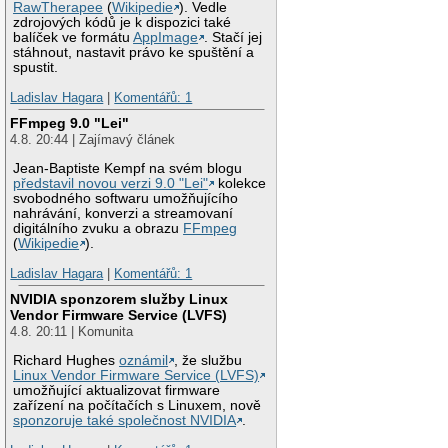
RawTherapee
(
Wikipedie
). Vedle
zdrojových kódů je k dispozici také
balíček ve formátu
AppImage
. Stačí jej
stáhnout, nastavit právo ke spuštění a
spustit.
Ladislav Hagara
|
Komentářů: 1
FFmpeg 9.0 "Lei"
4.8. 20:44 | Zajímavý článek
Jean-Baptiste Kempf na svém blogu
představil novou verzi 9.0 "Lei"
kolekce
svobodného softwaru umožňujícího
nahrávání, konverzi a streamovaní
digitálního zvuku a obrazu
FFmpeg
(
Wikipedie
).
Ladislav Hagara
|
Komentářů: 1
NVIDIA sponzorem služby Linux
Vendor Firmware Service (LVFS)
4.8. 20:11 | Komunita
Richard Hughes
oznámil
, že službu
Linux Vendor Firmware Service (LVFS)
umožňující aktualizovat firmware
zařízení na počítačích s Linuxem, nově
sponzoruje také společnost NVIDIA
.