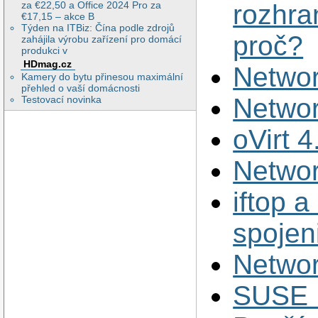
za €22,50 a Office 2024 Pro za
rozhran
€17,15 – akce B
Týden na ITBiz: Čína podle zdrojů
proč?
zahájila výrobu zařízení pro domácí
produkci v
HDmag.cz
Netwo
Kamery do bytu přinesou maximální
přehled o vaší domácnosti
Netwo
Testovací novinka
oVirt 4
Netwo
iftop a
spojen
Networ
SUSE L