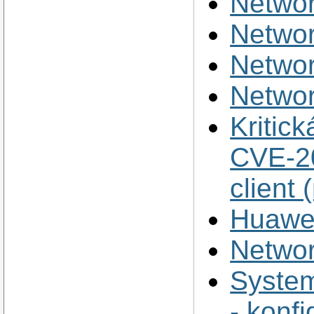
Netwo
Netwo
Netwo
Netwo
Kritic
CVE-20
client
Huawe
Netwo
System
- konfi