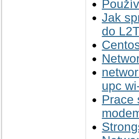
Použív
Jak spr
do L2
Cento
Netwo
networ
upc wi
Prace
modem
Strong