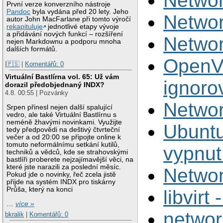
Netwo
První verze konverzního nástroje
Pandoc
byla vydána před 20 lety. Jeho
Netwo
autor John MacFarlane při tomto výročí
rekapituluje
jednotlivé etapy vývoje
a přidávání nových funkcí – rozšíření
Netwo
nejen Markdownu a podporu mnoha
dalších formátů.
OpenVP
|🇵🇸
|
Komentářů: 0
Virtuální Bastlírna vol. 65: Už vám
ignor
dorazil předobjednaný INDX?
4.8. 00:55 | Pozvánky
Netwo
Srpen přinesl nejen další spalující
vedro, ale také Virtuální Bastlírnu s
neméně žhavými novinkami. Využijte
Ubuntu
tedy předpovědi na deštivý čtvrteční
večer a od 20:00 se připojte online k
tomuto neformálnímu setkání kutilů,
vypnut
techniků a vědců, kde se strahovskými
bastlíři proberete nejzajímavější věci, na
které jste narazili za poslední měsíc.
Netwo
Pokud jde o novinky, řeč zcela jistě
přijde na systém INDX pro tiskárny
Průša, který na konci
libvir
…
více »
networ
bkralik
|
Komentářů: 0