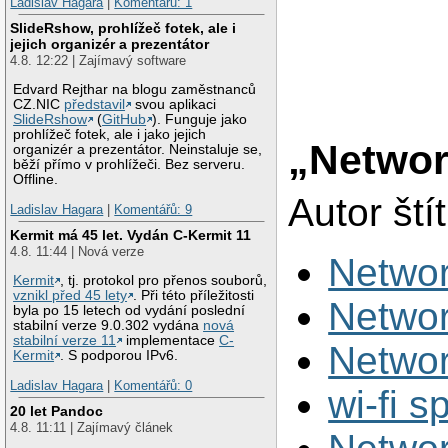
Ladislav Hagara
|
Komentářů: 1
SlideRshow, prohlížeč fotek, ale i
jejich organizér a prezentátor
4.8. 12:22 | Zajímavý software
Edvard Rejthar na blogu zaměstnanců
CZ.NIC
představil
svou aplikaci
SlideRshow
(
GitHub
). Funguje jako
prohlížeč fotek, ale i jako jejich
„Netwo
organizér a prezentátor. Neinstaluje se,
běží přímo v prohlížeči. Bez serveru.
Offline.
Autor št
Ladislav Hagara
|
Komentářů: 9
Kermit má 45 let. Vydán C-Kermit 11
4.8. 11:44 | Nová verze
Netwo
Kermit
, tj. protokol pro přenos souborů,
vznikl před 45 lety
. Při této příležitosti
Netwo
byla po 15 letech od vydání poslední
stabilní verze 9.0.302 vydána
nová
stabilní verze 11
implementace
C-
Netwo
Kermit
. S podporou IPv6.
Ladislav Hagara
|
Komentářů: 0
wi-fi 
20 let Pandoc
4.8. 11:11 | Zajímavý článek