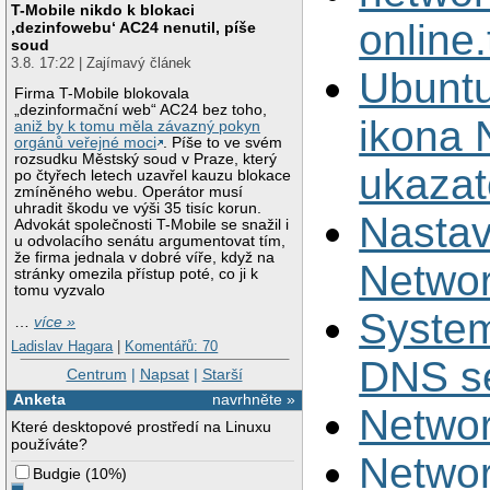
T-Mobile nikdo k blokaci
online.
‚dezinfowebu‘ AC24 nenutil, píše
soud
3.8. 17:22 | Zajímavý článek
Ubuntu
Firma T-Mobile blokovala
„dezinformační web“ AC24 bez toho,
ikona 
aniž by k tomu měla závazný pokyn
orgánů veřejné moci
. Píše to ve svém
rozsudku Městský soud v Praze, který
ukazat
po čtyřech letech uzavřel kauzu blokace
zmíněného webu. Operátor musí
uhradit škodu ve výši 35 tisíc korun.
Nasta
Advokát společnosti T-Mobile se snažil i
u odvolacího senátu argumentovat tím,
že firma jednala v dobré víře, když na
Networ
stránky omezila přístup poté, co ji k
tomu vyzvalo
System
…
více »
Ladislav Hagara
|
Komentářů: 70
DNS s
Centrum
|
Napsat
|
Starší
Anketa
navrhněte »
Netwo
Které desktopové prostředí na Linuxu
používáte?
Netwo
Budgie
(
10%
)