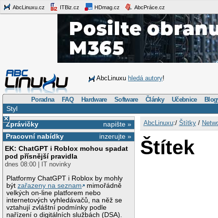
AbcLinuxu.cz
ITBiz.cz
HDmag.cz
AbcPráce.cz
AbcLinuxu
hledá autory
!
Poradna
FAQ
Hardware
Software
Články
Učebnice
Blog
Styl
×
AbcLinuxu
:/
Štítky
/
Netw
Zprávičky
napište »
Pracovní nabídky
inzerujte »
Štítek
EK: ChatGPT i Roblox mohou spadat
pod přísnější pravidla
dnes 08:00 | IT novinky
Platformy ChatGPT i Roblox by mohly
být
zařazeny na seznam
mimořádně
velkých on-line platforem nebo
internetových vyhledávačů, na něž se
vztahují zvláštní podmínky podle
nařízení o digitálních službách (DSA).