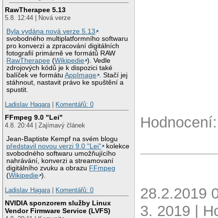
RawTherapee 5.13
5.8. 12:44 | Nová verze
Byla vydána nová verze 5.13
svobodného multiplatformního softwaru
pro konverzi a zpracování digitálních
fotografií primárně ve formátů RAW
RawTherapee
(
Wikipedie
). Vedle
zdrojových kódů je k dispozici také
balíček ve formátu
AppImage
. Stačí jej
stáhnout, nastavit právo ke spuštění a
spustit.
Ladislav Hagara
|
Komentářů: 0
FFmpeg 9.0 "Lei"
Hodnocení:
4.8. 20:44 | Zajímavý článek
Jean-Baptiste Kempf na svém blogu
představil novou verzi 9.0 "Lei"
kolekce
svobodného softwaru umožňujícího
nahrávání, konverzi a streamovaní
digitálního zvuku a obrazu
FFmpeg
(
Wikipedie
).
28.2.2019 
Ladislav Hagara
|
Komentářů: 0
NVIDIA sponzorem služby Linux
3. 2019 | H
Vendor Firmware Service (LVFS)