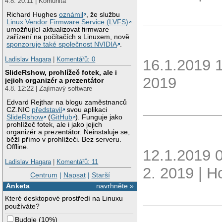
4.8. 20:11 | Komunita
Richard Hughes
oznámil
, že službu
Linux Vendor Firmware Service (LVFS)
umožňující aktualizovat firmware
zařízení na počítačích s Linuxem, nově
sponzoruje také společnost NVIDIA
.
Ladislav Hagara
|
Komentářů: 0
16.1.2019 
SlideRshow, prohlížeč fotek, ale i
2019
jejich organizér a prezentátor
4.8. 12:22 | Zajímavý software
Edvard Rejthar na blogu zaměstnanců
CZ.NIC
představil
svou aplikaci
SlideRshow
(
GitHub
). Funguje jako
prohlížeč fotek, ale i jako jejich
organizér a prezentátor. Neinstaluje se,
běží přímo v prohlížeči. Bez serveru.
Offline.
12.1.2019 
Ladislav Hagara
|
Komentářů: 11
2. 2019 | H
Centrum
|
Napsat
|
Starší
Anketa
navrhněte »
Které desktopové prostředí na Linuxu
používáte?
Budgie
(
10%
)