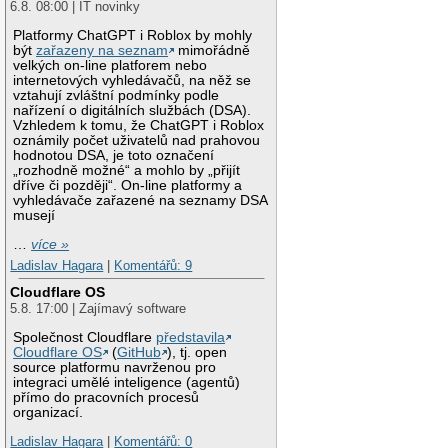
6.8. 08:00 | IT novinky
Platformy ChatGPT i Roblox by mohly
být
zařazeny na seznam
mimořádně
velkých on-line platforem nebo
internetových vyhledávačů, na něž se
vztahují zvláštní podmínky podle
nařízení o digitálních službách (DSA).
Vzhledem k tomu, že ChatGPT i Roblox
oznámily počet uživatelů nad prahovou
hodnotou DSA, je toto označení
„rozhodně možné“ a mohlo by „přijít
dříve či později“. On-line platformy a
vyhledávače zařazené na seznamy DSA
musejí
…
více »
Ladislav Hagara
|
Komentářů: 9
Cloudflare OS
5.8. 17:00 | Zajímavý software
Společnost Cloudflare
představila
Cloudflare OS
(
GitHub
), tj. open
source platformu navrženou pro
integraci umělé inteligence (agentů)
přímo do pracovních procesů
organizací.
Ladislav Hagara
|
Komentářů: 0