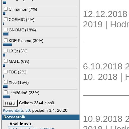
Cinnamon
(
7%
)
12.12.2018
COSMIC
(
2%
)
2019 | Hodn
GNOME
(
18%
)
KDE Plasma
(
30%
)
LXQt
(
6%
)
MATE
(
6%
)
6.10.2018 
TDE
(
2%
)
10. 2018 | 
Xfce
(
15%
)
jiné/žádné
(
23%
)
Celkem 2344 hlasů
Komentářů: 30
, poslední 3.4. 20:20
10.9.2018 
Rozcestník
AbcLinuxu