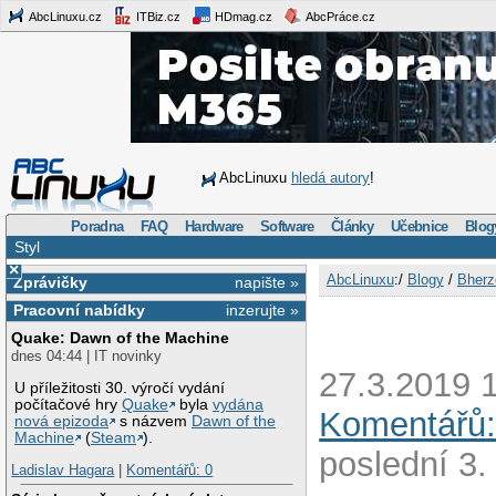
AbcLinuxu.cz
ITBiz.cz
HDmag.cz
AbcPráce.cz
AbcLinuxu
hledá autory
!
Poradna
FAQ
Hardware
Software
Články
Učebnice
Blog
Styl
×
AbcLinuxu
:/
Blogy
/
Bherz
Zprávičky
napište »
Pracovní nabídky
inzerujte »
Quake: Dawn of the Machine
dnes 04:44 | IT novinky
27.3.2019 1
U příležitosti 30. výročí vydání
počítačové hry
Quake
byla
vydána
Komentářů:
nová epizoda
s názvem
Dawn of the
Machine
(
Steam
).
poslední 3.
Ladislav Hagara
|
Komentářů: 0