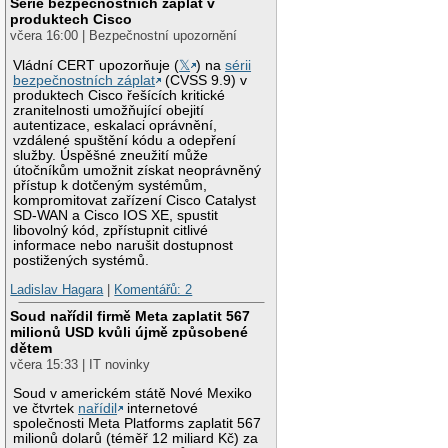
Série bezpečnostních záplat v
produktech Cisco
včera 16:00 | Bezpečnostní upozornění
Vládní CERT upozorňuje (
𝕏
) na
sérii
bezpečnostních záplat
(CVSS 9.9) v
produktech Cisco řešících kritické
zranitelnosti umožňující obejití
autentizace, eskalaci oprávnění,
vzdálené spuštění kódu a odepření
služby. Úspěšné zneužití může
útočníkům umožnit získat neoprávněný
přístup k dotčeným systémům,
kompromitovat zařízení Cisco Catalyst
SD-WAN a Cisco IOS XE, spustit
libovolný kód, zpřístupnit citlivé
informace nebo narušit dostupnost
postižených systémů.
Ladislav Hagara
|
Komentářů: 2
Soud nařídil firmě Meta zaplatit 567
milionů USD kvůli újmě způsobené
dětem
včera 15:33 | IT novinky
Soud v americkém státě Nové Mexiko
ve čtvrtek
nařídil
internetové
společnosti Meta Platforms zaplatit 567
milionů dolarů (téměř 12 miliard Kč) za