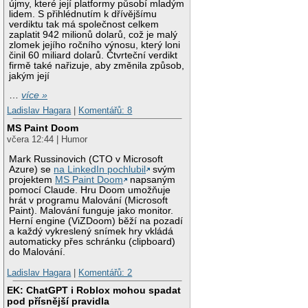
újmy, které její platformy působí mladým
lidem. S přihlédnutím k dřívějšímu
verdiktu tak má společnost celkem
zaplatit 942 milionů dolarů, což je malý
zlomek jejího ročního výnosu, který loni
činil 60 miliard dolarů. Čtvrteční verdikt
firmě také nařizuje, aby změnila způsob,
jakým její
…
více »
Ladislav Hagara
|
Komentářů: 8
MS Paint Doom
včera 12:44 | Humor
Mark Russinovich (CTO v Microsoft
Azure) se
na LinkedIn pochlubil
svým
projektem
MS Paint Doom
napsaným
pomocí Claude. Hru Doom umožňuje
hrát v programu Malování (Microsoft
Paint). Malování funguje jako monitor.
Herní engine (ViZDoom) běží na pozadí
a každý vykreslený snímek hry vkládá
automaticky přes schránku (clipboard)
do Malování.
Ladislav Hagara
|
Komentářů: 2
EK: ChatGPT i Roblox mohou spadat
pod přísnější pravidla