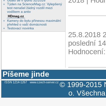
2018 | Hodn
Událo se v týdnu 32/2026
Týden na ScienceMag.cz: Vylepšený
test nenašel žádný rozdíl mezi
vodíkem a antiv
HDmag.cz
Kamery do bytu přinesou maximální
přehled o vaší domácnosti
Testovací novinka
25.8.2018 
poslední 14
Hodnocení:
Píšeme jinde
ISSN 1214-1267
www.czech-server.cz
© 1999-2015
o.
Všechna 