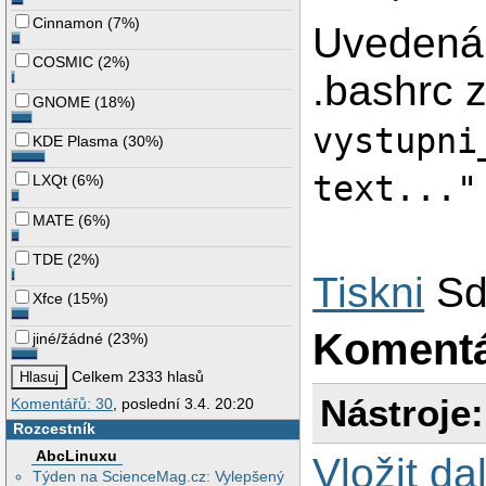
Cinnamon
(
7%
)
Uvedená 
COSMIC
(
2%
)
.bashrc 
GNOME
(
18%
)
vystupni
KDE Plasma
(
30%
)
text..."
LXQt
(
6%
)
MATE
(
6%
)
TDE
(
2%
)
Tiskni
Sd
Xfce
(
15%
)
Koment
jiné/žádné
(
23%
)
Celkem 2333 hlasů
Nástroje:
Komentářů: 30
, poslední 3.4. 20:20
Rozcestník
AbcLinuxu
Vložit da
Týden na ScienceMag.cz: Vylepšený