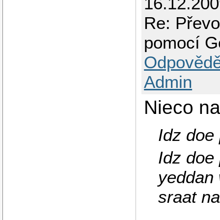
16.12.200
Re: Převo
pomocí G
Odpovědě
Admin
Nieco na
Idz doe
Idz doe
yeddan 
sraat n