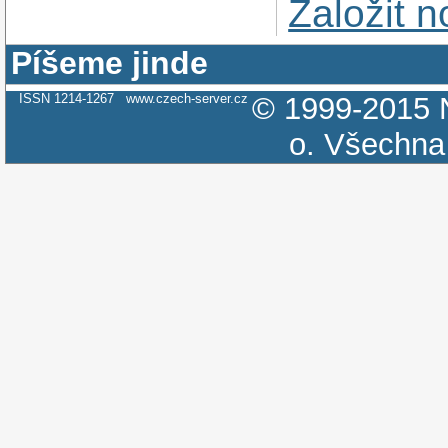
Založit 
Píšeme jinde
ISSN 1214-1267
www.czech-server.cz
© 1999-2015
o.
Všechna 