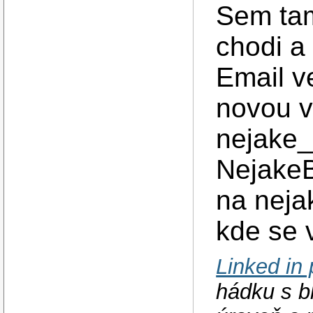
Sem ta
chodi a
Email v
novou v
nejake_
NejakeB
na neja
kde se 
Linked in p
hádku s b