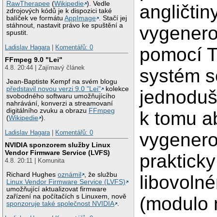
RawTherapee
(
Wikipedie
). Vedle
angličtin
zdrojových kódů je k dispozici také
balíček ve formátu
AppImage
. Stačí jej
stáhnout, nastavit právo ke spuštění a
vygener
spustit.
Ladislav Hagara
|
Komentářů: 0
pomocí T
FFmpeg 9.0 "Lei"
4.8. 20:44 | Zajímavý článek
systém s
Jean-Baptiste Kempf na svém blogu
představil novou verzi 9.0 "Lei"
kolekce
jednoduš
svobodného softwaru umožňujícího
nahrávání, konverzi a streamovaní
digitálního zvuku a obrazu
FFmpeg
k tomu a
(
Wikipedie
).
Ladislav Hagara
|
Komentářů: 0
vygenero
NVIDIA sponzorem služby Linux
Vendor Firmware Service (LVFS)
prakticky
4.8. 20:11 | Komunita
Richard Hughes
oznámil
, že službu
libovoln
Linux Vendor Firmware Service (LVFS)
umožňující aktualizovat firmware
zařízení na počítačích s Linuxem, nově
(modulo 
sponzoruje také společnost NVIDIA
.