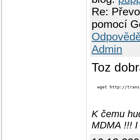
Re: Převo
pomocí G
Odpovědě
Admin
Toz dobr
wget http://trans
K čemu hud
MDMA !!! I