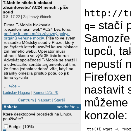
T-Mobile nikdo k blokaci
‚dezinfowebu‘ AC24 nenutil, píše
http://t
soud
3.8. 17:22 | Zajímavý článek
stačí 
q=
Firma T-Mobile blokovala
„dezinformační web“ AC24 bez toho,
aniž by k tomu měla závazný pokyn
Samozře
orgánů veřejné moci
. Píše to ve svém
rozsudku Městský soud v Praze, který
tupců, t
po čtyřech letech uzavřel kauzu blokace
zmíněného webu. Operátor musí
uhradit škodu ve výši 35 tisíc korun.
nepustí 
Advokát společnosti T-Mobile se snažil i
u odvolacího senátu argumentovat tím,
že firma jednala v dobré víře, když na
Firefoxem
stránky omezila přístup poté, co ji k
tomu vyzvalo
nastavit
…
více »
Ladislav Hagara
|
Komentářů: 70
můžeme v
Centrum
|
Napsat
|
Starší
Anketa
navrhněte »
konzole:
Které desktopové prostředí na Linuxu
používáte?
Budgie
(
10%
)
tts(){ wget -U "Mo