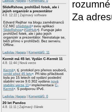
Ladislav Hagara
|
Komentářů: 0
rozumné l
SlideRshow, prohlížeč fotek, ale i
jejich organizér a prezentátor
Za adres
4.8. 12:22 | Zajímavý software
Edvard Rejthar na blogu zaměstnanců
CZ.NIC
představil
svou aplikaci
SlideRshow
(
GitHub
). Funguje jako
prohlížeč fotek, ale i jako jejich
organizér a prezentátor. Neinstaluje se,
běží přímo v prohlížeči. Bez serveru.
Offline.
Ladislav Hagara
|
Komentářů: 11
Kermit má 45 let. Vydán C-Kermit 11
4.8. 11:44 | Nová verze
Kermit
, tj. protokol pro přenos souborů,
vznikl před 45 lety
. Při této příležitosti
byla po 15 letech od vydání poslední
stabilní verze 9.0.302 vydána
nová
stabilní verze 11
implementace
C-
Kermit
. S podporou IPv6.
Ladislav Hagara
|
Komentářů: 0
20 let Pandoc
4.8. 11:11 | Zajímavý článek