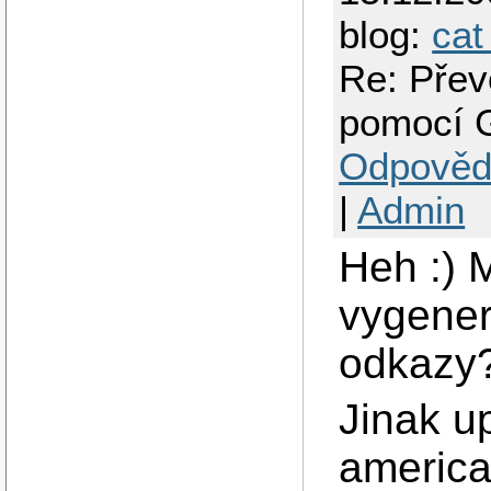
blog:
cat
Re: Přev
pomocí 
Odpověd
|
Admin
Heh :) M
vygener
odkazy
Jinak u
america