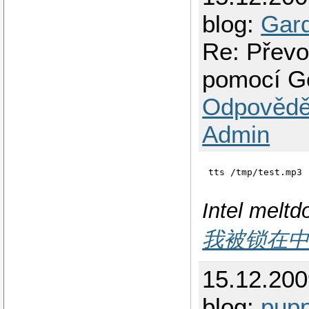
blog:
Gar
Re: Převo
pomocí G
Odpovědě
Admin
Intel melt
我被锁在
15.12.20
blog:
pupp