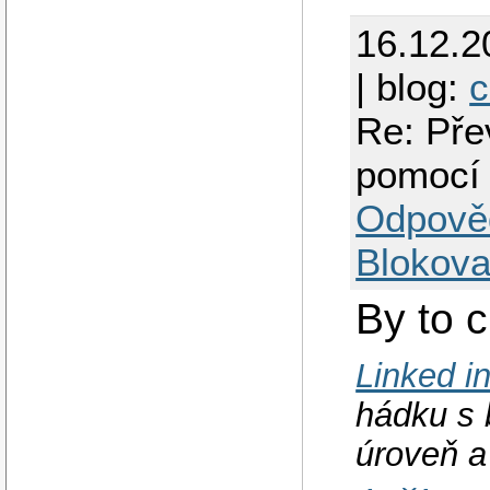
16.12.2
| blog:
c
Re: Pře
pomocí
Odpově
Blokova
By to 
Linked in
hádku s 
úroveň a