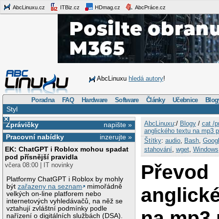
AbcLinuxu.cz
ITBiz.cz
HDmag.cz
AbcPráce.cz
AbcLinuxu
hledá autory
!
Poradna
FAQ
Hardware
Software
Články
Učebnice
Blog
Styl
×
AbcLinuxu
:/
Blogy
/
cat /p
Zprávičky
napište »
anglického textu na mp3 
Pracovní nabídky
inzerujte »
Štítky
:
audio
,
Bash
,
Goog
EK: ChatGPT i Roblox mohou spadat
stahování
,
wget
,
Windows
pod přísnější pravidla
Převod
včera 08:00 | IT novinky
Platformy ChatGPT i Roblox by mohly
být
zařazeny na seznam
mimořádně
anglick
velkých on-line platforem nebo
internetových vyhledávačů, na něž se
vztahují zvláštní podmínky podle
na mp3
nařízení o digitálních službách (DSA).