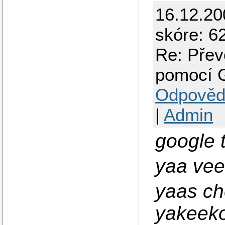
16.12.20
skóre: 6
Re: Přev
pomocí 
Odpověd
|
Admin
google 
yaa vee
yaas c
yakeeko