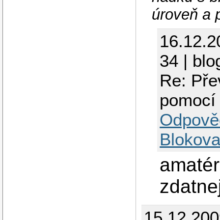
úroveň a 
16.12.2
34 | blo
Re: Pře
pomocí
Odpově
Blokova
amatér
zdatne
15.12.20