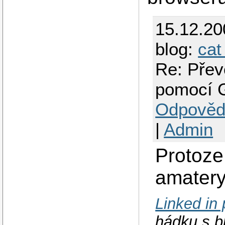
15.12.2
blog:
cat
Re: Přev
pomocí 
Odpověd
|
Admin
Protoze
amater
Linked in p
hádku s b