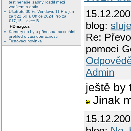
test nenašel žádný rozdíl mezi
vodíkem a antiv
15.12.20
Ušetřete 30 %: Windows 11 Pro jen
za €22,50 a Office 2024 Pro za
€17,15 – akce B
blog:
sluj
HDmag.cz
Kamery do bytu přinesou maximální
Re: Převo
přehled o vaší domácnosti
Testovací novinka
pomocí G
Odpovědě
Admin
ještě by
Jinak m
15.12.20
blog:
No_b