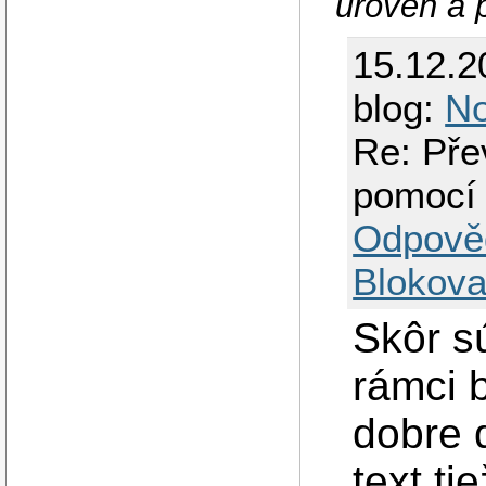
úroveň a 
15.12.2
blog:
No
Re: Pře
pomocí
Odpově
Blokova
Skôr s
rámci 
dobre 
text ti