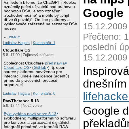
Vzhledem k tomu, že ChatGPT i Roblox
oznámily počet uživatelů nad prahovou
Google
hodnotou DSA, je toto označení
„rozhodně možné“ a mohlo by „přijít
dříve či později“. On-line platformy a
15.12.2009 
vyhledávače zařazené na seznamy DSA
musejí
Přečteno: 
…
více »
Ladislav Hagara
|
Komentářů: 1
poslední úp
Cloudflare OS
15.12.2009
5.8. 17:00 | Zajímavý software
Společnost Cloudflare
představila
Inspirov
Cloudflare OS
(
GitHub
), tj. open
source platformu navrženou pro
integraci umělé inteligence (agentů)
dnešním 
přímo do pracovních procesů
organizací.
lifehacke
Ladislav Hagara
|
Komentářů: 0
RawTherapee 5.13
5.8. 12:44 | Nová verze
Google d
Byla vydána nová verze 5.13
svobodného multiplatformního softwaru
překladů
pro konverzi a zpracování digitálních
fotografií primárně ve formátů RAW