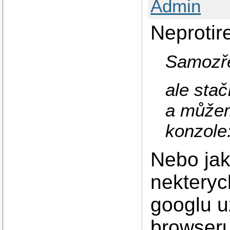
Admin
Neprotire
Samozře
ale stač
a můžem
konzole
Nebo jak
nekteryc
googlu uz
browseru