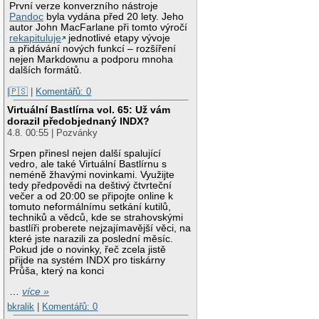
První verze konverzního nástroje
Pandoc
byla vydána před 20 lety. Jeho
autor John MacFarlane při tomto výročí
rekapituluje
jednotlivé etapy vývoje
a přidávání nových funkcí – rozšíření
nejen Markdownu a podporu mnoha
dalších formátů.
|🇵🇸
|
Komentářů: 0
Virtuální Bastlírna vol. 65: Už vám
dorazil předobjednaný INDX?
4.8. 00:55 | Pozvánky
Srpen přinesl nejen další spalující
vedro, ale také Virtuální Bastlírnu s
neméně žhavými novinkami. Využijte
tedy předpovědi na deštivý čtvrteční
večer a od 20:00 se připojte online k
tomuto neformálnímu setkání kutilů,
techniků a vědců, kde se strahovskými
bastlíři proberete nejzajímavější věci, na
které jste narazili za poslední měsíc.
Pokud jde o novinky, řeč zcela jistě
přijde na systém INDX pro tiskárny
Průša, který na konci
…
více »
bkralik
|
Komentářů: 0