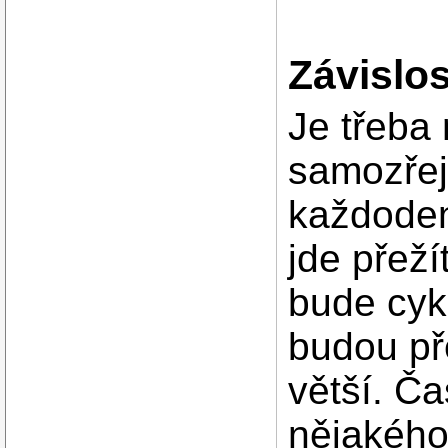
Závislos
Je třeba 
samozřejm
každoden
jde přež
bude cykl
budou př
větší. Č
nějakého