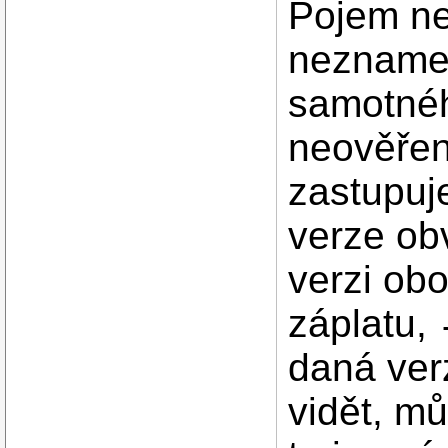
Pojem nes
neznamen
samotnéh
neověřen
zastupuj
verze ob
verzi ob
záplatu,
daná verz
vidět, mů