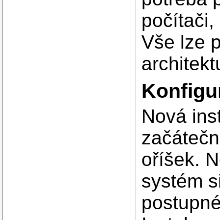
počítači,
Vše lze 
architekt
Konfigu
Nová ins
začátečn
oříšek. 
systém s
postupné