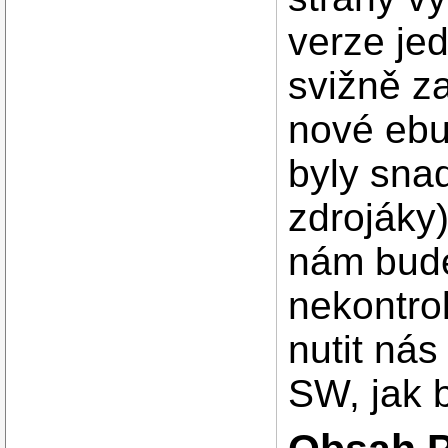
verze je
svižně z
nové ebu
byly sna
zdrojáky
nám bude
nekontro
nutit ná
SW, jak 