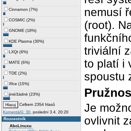
nemusí ře
Cinnamon
(
7%
)
COSMIC
(
2%
)
(root). 
GNOME
(
18%
)
funkčníh
KDE Plasma
(
30%
)
triviální
LXQt
(
6%
)
to platí 
MATE
(
6%
)
spoustu z
TDE
(
2%
)
Xfce
(
15%
)
Pružnost
jiné/žádné
(
23%
)
Je možn
Celkem 2354 hlasů
Komentářů: 30
, poslední 3.4. 20:20
ovlivnit 
Rozcestník
AbcLinuxu