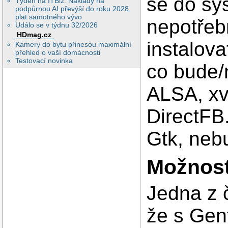
se do sy
Týden na ITBiz: Náklady na
podpůrnou AI převýší do roku 2028
plat samotného vývo
nepotřeb
Událo se v týdnu 32/2026
HDmag.cz
instalova
Kamery do bytu přinesou maximální
přehled o vaší domácnosti
Testovací novinka
co bude/
ALSA, xv
DirectFB
Gtk, nebu
Možnost
Jedna z 
že s Gent