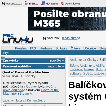
AbcLinuxu.cz
ITBiz.cz
HDmag.cz
AbcPráce.cz
AbcLinuxu
hledá autory
!
Poradna
FAQ
Hardware
Software
Články
Učebnice
Blog
Styl
×
AbcLinuxu
:/
Články
/
Balí
Zprávičky
napište »
Štítky
:
AbcLinuxu
,
ALSA
,
Pracovní nabídky
inzerujte »
instalace
,
Internet
,
KDE
,
k
Quake: Dawn of the Machine
software
,
SUSE
,
textové e
včera 04:44 | IT novinky
Balíčko
U příležitosti 30. výročí vydání
počítačové hry
Quake
byla
vydána
nová epizoda
s názvem
Dawn of the
systém
Machine
(
Steam
).
Ladislav Hagara
|
Komentářů: 5