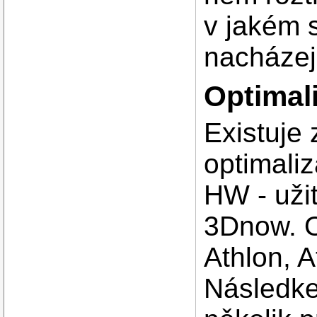
v jakém 
nacházej
Optimal
Existuje
optimali
HW - uži
3Dnow. O
Athlon, 
Následke