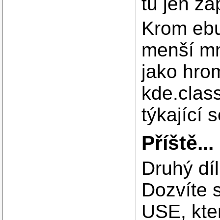
tu jen zá
Krom ebu
menší mn
jako hro
kde.clas
týkající 
Příště...
Druhý díl
Dozvíte 
USE, kte