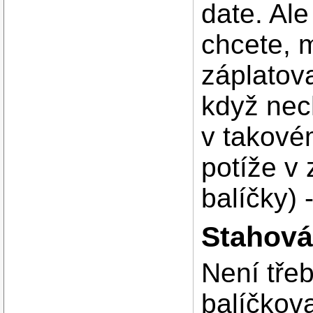
date. Ale
chcete, m
záplatov
když nec
v takové
potíže v 
balíčky) 
Stahová
Není třeb
balíčkov