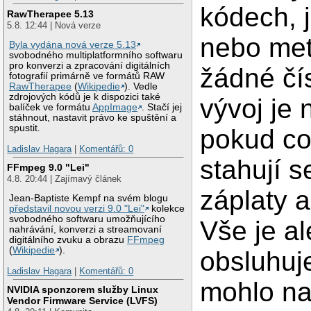
kódech, 
RawTherapee 5.13
5.8. 12:44 | Nová verze
nebo meta
Byla vydána nová verze 5.13
svobodného multiplatformního softwaru
pro konverzi a zpracování digitálních
žádné čí
fotografií primárně ve formátů RAW
RawTherapee
(
Wikipedie
). Vedle
zdrojových kódů je k dispozici také
vývoj je 
balíček ve formátu
AppImage
. Stačí jej
stáhnout, nastavit právo ke spuštění a
spustit.
pokud cok
Ladislav Hagara
|
Komentářů: 0
stahují s
FFmpeg 9.0 "Lei"
4.8. 20:44 | Zajímavý článek
záplaty 
Jean-Baptiste Kempf na svém blogu
představil novou verzi 9.0 "Lei"
kolekce
svobodného softwaru umožňujícího
Vše je a
nahrávání, konverzi a streamovaní
digitálního zvuku a obrazu
FFmpeg
(
Wikipedie
).
obsluhuje
Ladislav Hagara
|
Komentářů: 0
mohlo na
NVIDIA sponzorem služby Linux
Vendor Firmware Service (LVFS)