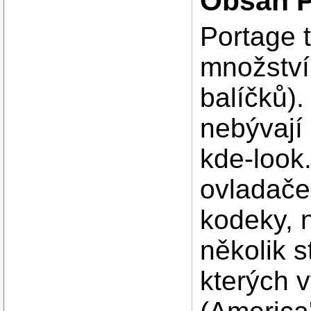
Obsah P
Portage 
množství
balíčků).
nebývají 
kde-look.
ovladače,
kodeky, 
několik s
kterých 