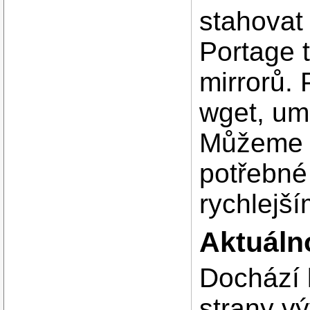
stahovat
Portage 
mirrorů.
wget, um
Můžeme i
potřebné
rychlejší
Aktuáln
Dochází k
strany v