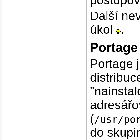
postupov
Další ne
úkol
.
Portage 
Portage 
distribuc
"nainstal
adresářo
(
/usr/po
do skupin