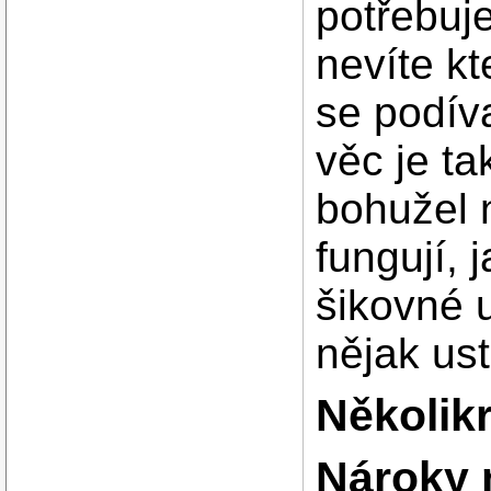
potřebuj
nevíte kt
se podív
věc je t
bohužel 
fungují, 
šikovné u
nějak ust
Několikr
Nároky