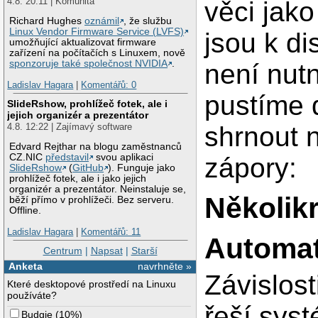
4.8. 20:11 | Komunita
věci jako
Richard Hughes
oznámil
, že službu
Linux Vendor Firmware Service (LVFS)
jsou k di
umožňující aktualizovat firmware
zařízení na počítačích s Linuxem, nově
sponzoruje také společnost NVIDIA
.
není nut
Ladislav Hagara
|
Komentářů: 0
pustíme 
SlideRshow, prohlížeč fotek, ale i
jejich organizér a prezentátor
4.8. 12:22 | Zajímavý software
shrnout 
Edvard Rejthar na blogu zaměstnanců
CZ.NIC
představil
svou aplikaci
zápory:
SlideRshow
(
GitHub
). Funguje jako
prohlížeč fotek, ale i jako jejich
organizér a prezentátor. Neinstaluje se,
Několikr
běží přímo v prohlížeči. Bez serveru.
Offline.
Ladislav Hagara
|
Komentářů: 11
Automati
Centrum
|
Napsat
|
Starší
Anketa
navrhněte »
Závislost
Které desktopové prostředí na Linuxu
používáte?
řeší syst
Budgie
(
10%
)