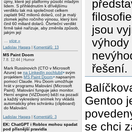
předst
újmy, které její platformy působí mladým
lidem. S přihlédnutím k dřívějšímu
verdiktu tak má společnost celkem
filosofi
zaplatit 942 milionů dolarů, což je malý
zlomek jejího ročního výnosu, který loni
činil 60 miliard dolarů. Čtvrteční verdikt
jsou v
firmě také nařizuje, aby změnila způsob,
jakým její
výhody
…
více »
Ladislav Hagara
|
Komentářů: 13
nevýho
MS Paint Doom
7.8. 12:44 | Humor
řešení.
Mark Russinovich (CTO v Microsoft
Azure) se
na LinkedIn pochlubil
svým
projektem
MS Paint Doom
napsaným
pomocí Claude. Hru Doom umožňuje
Balíčkov
hrát v programu Malování (Microsoft
Paint). Malování funguje jako monitor.
Herní engine (ViZDoom) běží na pozadí
Gentoo j
a každý vykreslený snímek hry vkládá
automaticky přes schránku (clipboard)
do Malování.
povedený
Ladislav Hagara
|
Komentářů: 3
se chci 
EK: ChatGPT i Roblox mohou spadat
pod přísnější pravidla