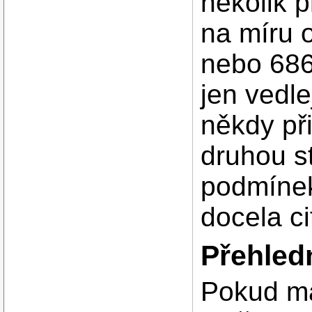
několik p
na míru 
nebo 686
jen vedle
někdy př
druhou s
podmínek
docela ci
Přehled
Pokud má