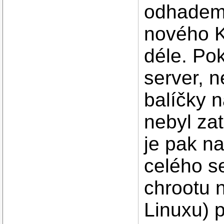
odhadem 
nového K
déle. Po
server, n
balíčky n
nebyl za
je pak na
celého s
chrootu n
Linuxu) p