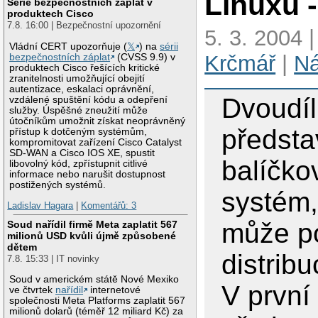
Linuxu -
Série bezpečnostních záplat v
produktech Cisco
7.8. 16:00 | Bezpečnostní upozornění
5. 3. 2004 
Vládní CERT upozorňuje (
𝕏
) na
sérii
Krčmář
|
N
bezpečnostních záplat
(CVSS 9.9) v
produktech Cisco řešících kritické
zranitelnosti umožňující obejití
autentizace, eskalaci oprávnění,
Dvoudíl
vzdálené spuštění kódu a odepření
služby. Úspěšné zneužití může
útočníkům umožnit získat neoprávněný
předsta
přístup k dotčeným systémům,
kompromitovat zařízení Cisco Catalyst
SD-WAN a Cisco IOS XE, spustit
balíčko
libovolný kód, zpřístupnit citlivé
informace nebo narušit dostupnost
postižených systémů.
systém,
Ladislav Hagara
|
Komentářů: 3
může po
Soud nařídil firmě Meta zaplatit 567
milionů USD kvůli újmě způsobené
dětem
distrib
7.8. 15:33 | IT novinky
Soud v americkém státě Nové Mexiko
V první 
ve čtvrtek
nařídil
internetové
společnosti Meta Platforms zaplatit 567
milionů dolarů (téměř 12 miliard Kč) za