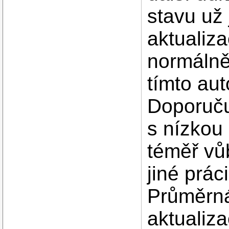
stavu už
aktualiza
normálně
tímto au
Doporučuj
s nízkou
téměř vů
jiné prác
Průměrná
aktualiz