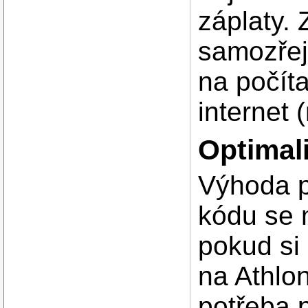
záplaty. 
samozřej
na počíta
internet 
Optimal
Výhoda p
kódu se 
pokud si
na Athlo
potřeba 