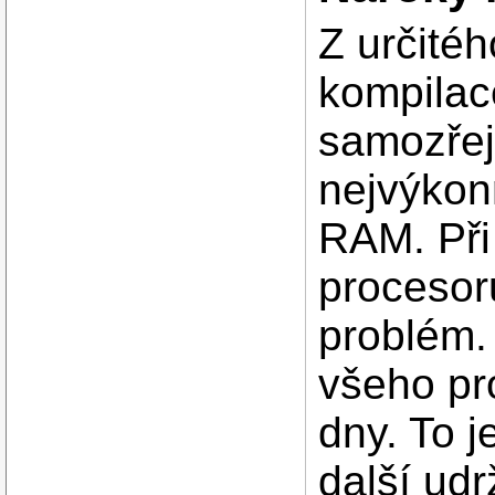
Z určité
kompilac
samozřej
nejvýkon
RAM. Při
procesor
problém. 
všeho pr
dny. To j
další ud