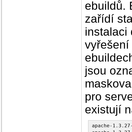
ebuildů. 
zařídí st
instalac
vyřešení 
ebuildech
jsou ozna
maskovan
pro serv
existují 
apache-1.3.27