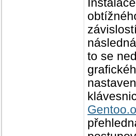
Instalac
obtížnéh
závislost
následná
to se ne
grafickéh
nastaven
klávesni
Gentoo.o
přehledn