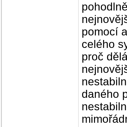
pohodlně
nejnovějš
pomocí a
celého s
proč děl
nejnověj
nestabiln
daného p
nestabil
mimořádn