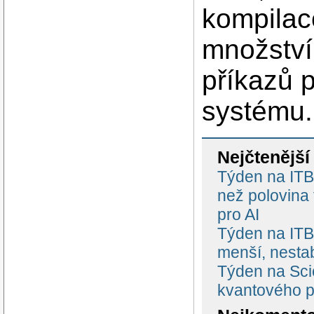
kompilac
množství 
příkazů 
systému.
Nejčtenější
Týden na ITBi
než polovina
pro AI
Týden na ITBi
menší, nestab
Týden na Scie
kvantového p