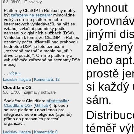
6.8. 08:00 | IT novinky
vyhnout
Platformy ChatGPT i Roblox by mohly
být
zařazeny na seznam
mimořádně
porovnáv
velkých on-line platforem nebo
internetových vyhledávačů, na něž se
vztahují zvláštní podmínky podle
jinými di
nařízení o digitálních službách (DSA).
Vzhledem k tomu, že ChatGPT i Roblox
oznámily počet uživatelů nad prahovou
založený
hodnotou DSA, je toto označení
„rozhodně možné“ a mohlo by „přijít
dříve či později“. On-line platformy a
nebo apt
vyhledávače zařazené na seznamy DSA
musejí
prostě je
…
více »
Ladislav Hagara
|
Komentářů: 12
si každý
Cloudflare OS
5.8. 17:00 | Zajímavý software
sám.
Společnost Cloudflare
představila
Cloudflare OS
(
GitHub
), tj. open
source platformu navrženou pro
Distribu
integraci umělé inteligence (agentů)
přímo do pracovních procesů
organizací.
téměř vý
Ladislav Hagara
|
Komentářů: 0