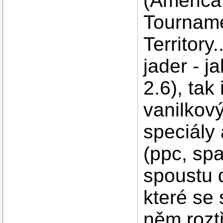
(America'
Tournam
Territory.
jader - j
2.6), tak
vanilkov
speciály 
(ppc, spa
spoustu 
které se
něm roztř