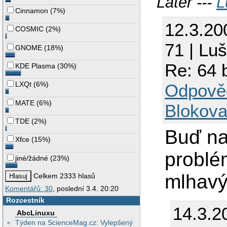
Later ---
L
Cinnamon
(
7%
)
12.3.20
COSMIC
(
2%
)
71 | Lu
GNOME
(
18%
)
Re: 64 
KDE Plasma
(
30%
)
LXQt
(
6%
)
Odpově
MATE
(
6%
)
Blokova
TDE
(
2%
)
Buď na
Xfce
(
15%
)
problé
jiné/žádné
(
23%
)
mlhavý
Celkem 2333 hlasů
Komentářů: 30
, poslední 3.4. 20:20
Rozcestník
14.3.2
AbcLinuxu
Týden na ScienceMag.cz: Vylepšený