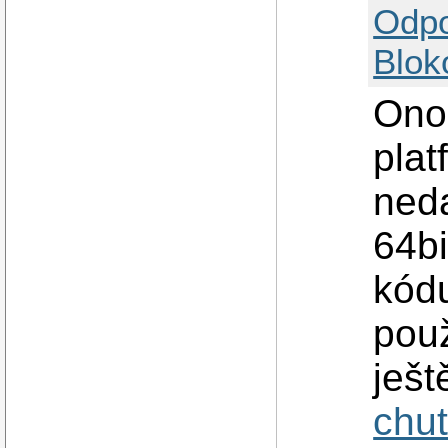
Odp
Blok
Ono
plat
ned
64b
kód
použ
ješt
chu