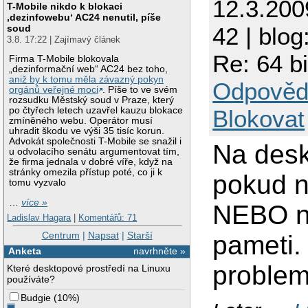
12.3.200
T-Mobile nikdo k blokaci
‚dezinfowebu‘ AC24 nenutil, píše
soud
42 | blog
3.8. 17:22 | Zajímavý článek
Re: 64 b
Firma T-Mobile blokovala
„dezinformační web“ AC24 bez toho,
aniž by k tomu měla závazný pokyn
Odpověd
orgánů veřejné moci
. Píše to ve svém
rozsudku Městský soud v Praze, který
po čtyřech letech uzavřel kauzu blokace
Blokovat
zmíněného webu. Operátor musí
uhradit škodu ve výši 35 tisíc korun.
Advokát společnosti T-Mobile se snažil i
Na desk
u odvolacího senátu argumentovat tím,
že firma jednala v dobré víře, když na
stránky omezila přístup poté, co ji k
pokud n
tomu vyzvalo
…
více »
NEBO ne
Ladislav Hagara
|
Komentářů: 71
Centrum
|
Napsat
|
Starší
pameti.
Anketa
navrhněte »
problem
Které desktopové prostředí na Linuxu
používáte?
Budgie
(
10%
)