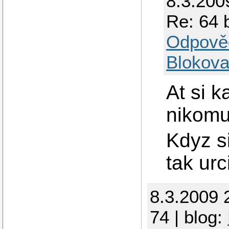
8.3.200
Re: 64 
Odpově
Blokova
At si k
nikomu
Kdyz s
tak urc
8.3.2009 
74 | blog: