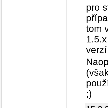
pro s
příp
tom 
1.5.x
verz
Naop
(vša
použí
;)