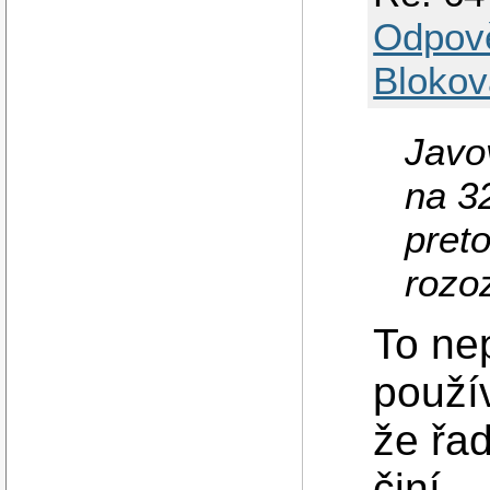
Odpov
Blokov
Javov
na 3
pret
rozo
To nep
použív
že řa
činí.