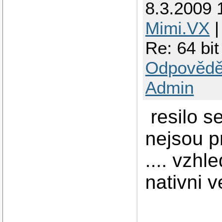
8.3.2009 
Mimi.VX
|
Re: 64 bi
Odpovědě
Admin
resilo se
nejsou p
.... vzh
nativni ve