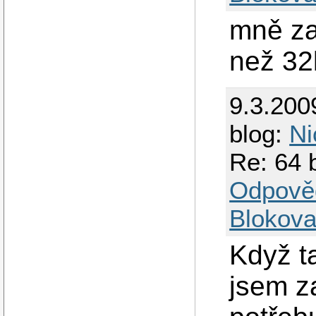
mně za
než 32b
9.3.200
blog:
Ni
Re: 64 
Odpově
Blokova
Když t
jsem z