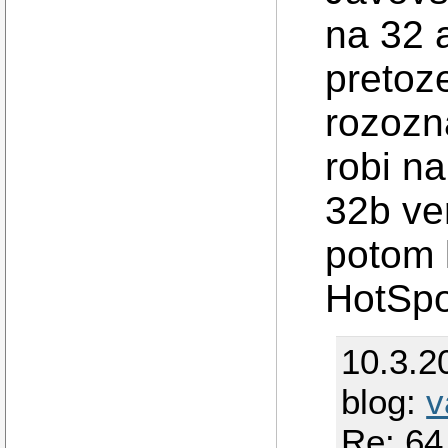
na 32 
pretoz
rozozn
robi n
32b ver
potom 
HotSpot
10.3.2
blog:
v
Re: 64