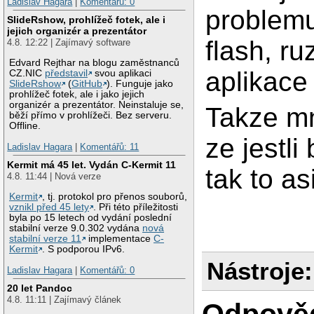
Ladislav Hagara
|
Komentářů: 0
problemu
SlideRshow, prohlížeč fotek, ale i
jejich organizér a prezentátor
flash, ru
4.8. 12:22 | Zajímavý software
Edvard Rejthar na blogu zaměstnanců
aplikace
CZ.NIC
představil
svou aplikaci
SlideRshow
(
GitHub
). Funguje jako
prohlížeč fotek, ale i jako jejich
organizér a prezentátor. Neinstaluje se,
Takze mn
běží přímo v prohlížeči. Bez serveru.
Offline.
ze jestli
Ladislav Hagara
|
Komentářů: 11
Kermit má 45 let. Vydán C-Kermit 11
tak to a
4.8. 11:44 | Nová verze
Kermit
, tj. protokol pro přenos souborů,
vznikl před 45 lety
. Při této příležitosti
byla po 15 letech od vydání poslední
stabilní verze 9.0.302 vydána
nová
stabilní verze 11
implementace
C-
Kermit
. S podporou IPv6.
Nástroje:
Ladislav Hagara
|
Komentářů: 0
20 let Pandoc
4.8. 11:11 | Zajímavý článek
Odpově