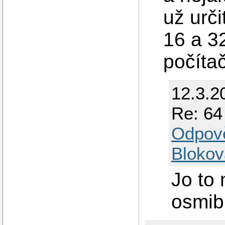
už urč
16 a 32
počíta
12.3.2
Re: 64
Odpov
Blokov
Jo to 
osmibi