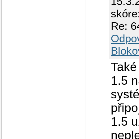
15.3.
skóre
Re: 6
Odpo
Bloko
Také 
1.5 n
syst
připo
1.5 u
neple