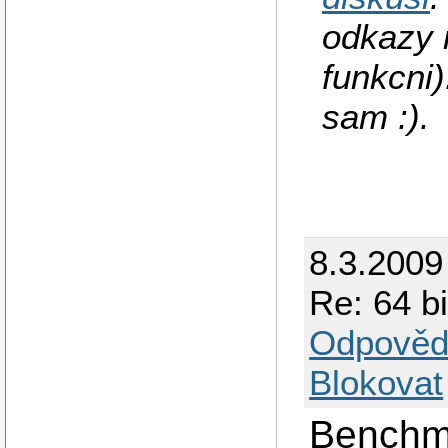
odkazy n
funkcni)
sam :).
8.3.2009
Re: 64 b
Odpověd
Blokovat
Benchma