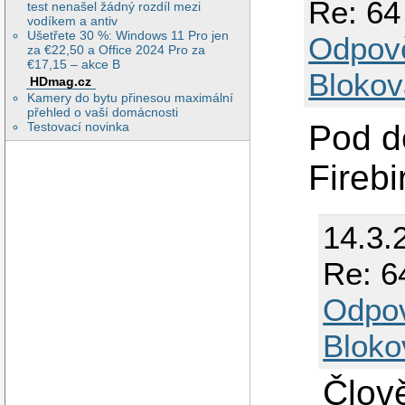
Re: 64
test nenašel žádný rozdíl mezi
vodíkem a antiv
Ušetřete 30 %: Windows 11 Pro jen
Odpov
za €22,50 a Office 2024 Pro za
€17,15 – akce B
Blokov
HDmag.cz
Kamery do bytu přinesou maximální
přehled o vaší domácnosti
Pod d
Testovací novinka
Firebi
14.3.
Re: 6
Odpo
Bloko
Člově