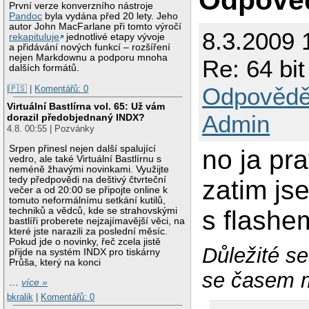
První verze konverzního nástroje
Pandoc
byla vydána před 20 lety. Jeho
autor John MacFarlane při tomto výročí
8.3.2009 
rekapituluje
jednotlivé etapy vývoje
a přidávání nových funkcí – rozšíření
nejen Markdownu a podporu mnoha
Re: 64 bi
dalších formátů.
Odpovědě
|🇵🇸
|
Komentářů: 0
Virtuální Bastlírna vol. 65: Už vám
Admin
dorazil předobjednaný INDX?
4.8. 00:55 | Pozvánky
Srpen přinesl nejen další spalující
no ja pr
vedro, ale také Virtuální Bastlírnu s
neméně žhavými novinkami. Využijte
tedy předpovědi na deštivý čtvrteční
zatim js
večer a od 20:00 se připojte online k
tomuto neformálnímu setkání kutilů,
s flashe
techniků a vědců, kde se strahovskými
bastlíři proberete nejzajímavější věci, na
které jste narazili za poslední měsíc.
Pokud jde o novinky, řeč zcela jistě
Důležité s
přijde na systém INDX pro tiskárny
Průša, který na konci
se časem m
…
více »
bkralik
|
Komentářů: 0