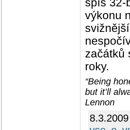
spíš 32-
výkonu n
svižnější
nespočív
začátků 
roky.
“Being hone
but it’ll a
Lennon
8.3.2009
vse_o_v