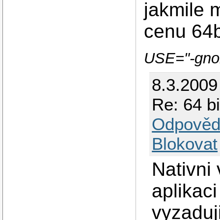
jakmile 
cenu 64bit
USE="-gnom
8.3.2009
Re: 64 b
Odpověd
Blokovat
Nativni 
aplikaci
vyzaduji