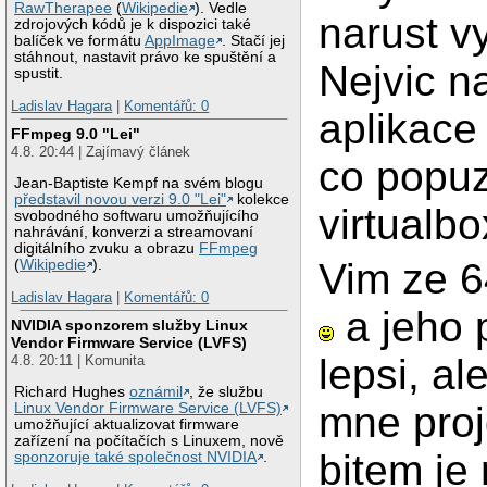
RawTherapee
(
Wikipedie
). Vedle
narust v
zdrojových kódů je k dispozici také
balíček ve formátu
AppImage
. Stačí jej
stáhnout, nastavit právo ke spuštění a
Nejvic n
spustit.
Ladislav Hagara
|
Komentářů: 0
aplikace
FFmpeg 9.0 "Lei"
4.8. 20:44 | Zajímavý článek
co popuz
Jean-Baptiste Kempf na svém blogu
představil novou verzi 9.0 "Lei"
kolekce
virtualbo
svobodného softwaru umožňujícího
nahrávání, konverzi a streamovaní
digitálního zvuku a obrazu
FFmpeg
Vim ze 64
(
Wikipedie
).
Ladislav Hagara
|
Komentářů: 0
a jeho 
NVIDIA sponzorem služby Linux
Vendor Firmware Service (LVFS)
lepsi, al
4.8. 20:11 | Komunita
Richard Hughes
oznámil
, že službu
mne proj
Linux Vendor Firmware Service (LVFS)
umožňující aktualizovat firmware
zařízení na počítačích s Linuxem, nově
bitem je
sponzoruje také společnost NVIDIA
.