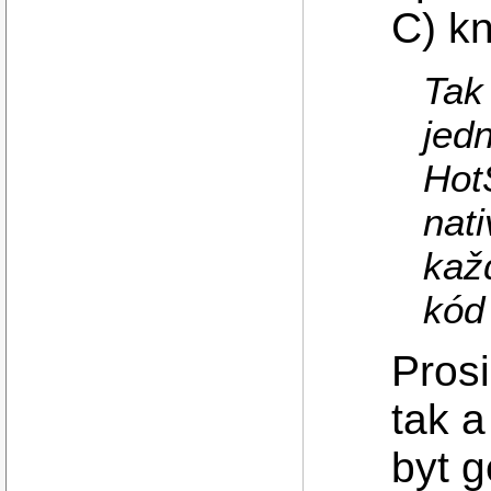
C) kn
Tak 
jed
Hot
nat
kaž
kód
Prosi
tak a
byt 