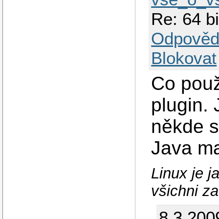
Re: 64 b
Odpověd
Blokovat
Co použ
plugin. 
někde s
Java ma
Linux je 
všichni z
8.3.200