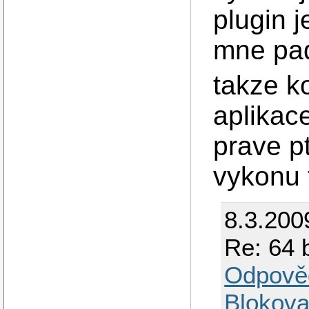
plugin j
mne pad
takze k
aplikac
prave pt
vykonu t
8.3.200
Re: 64 
Odpově
Blokova