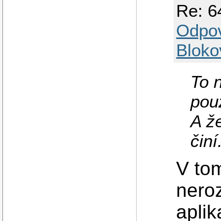
Re: 6
Odpo
Bloko
To n
pou
A ž
činí
V to
nero
aplik