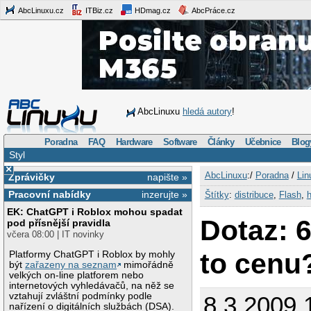
AbcLinuxu.cz
ITBiz.cz
HDmag.cz
AbcPráce.cz
AbcLinuxu
hledá autory
!
Poradna
FAQ
Hardware
Software
Články
Učebnice
Blog
Styl
×
AbcLinuxu
:/
Poradna
/
Lin
Zprávičky
napište »
Pracovní nabídky
inzerujte »
Štítky
:
distribuce
,
Flash
,
EK: ChatGPT i Roblox mohou spadat
Dotaz: 6
pod přísnější pravidla
včera 08:00 | IT novinky
to cenu
Platformy ChatGPT i Roblox by mohly
být
zařazeny na seznam
mimořádně
velkých on-line platforem nebo
internetových vyhledávačů, na něž se
vztahují zvláštní podmínky podle
8.3.2009 
nařízení o digitálních službách (DSA).