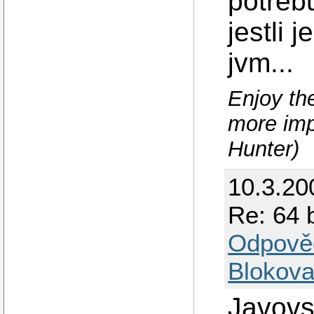
potřebu
jestli 
jvm...
Enjoy the
more imp
Hunter)
10.3.20
Re: 64 
Odpově
Blokova
Javovsk