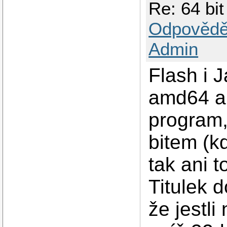
Re: 64 bi
Odpovědě
Admin
Flash i J
amd64 a 
program,
bitem (k
tak ani t
Titulek 
že jestl