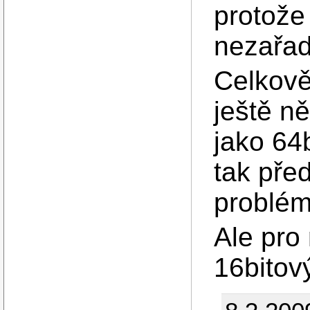
protože
nezařadi
Celkově
ještě n
jako 64b
tak před
problém
Ale pro
16bitov