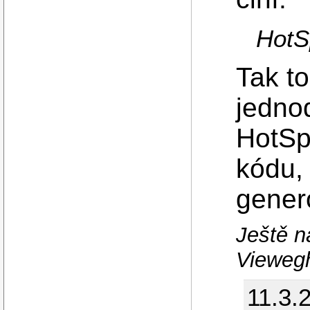
HotSp
Tak to
jedno
HotSp
kódu,
gener
Ještě n
Vieweg
11.3.