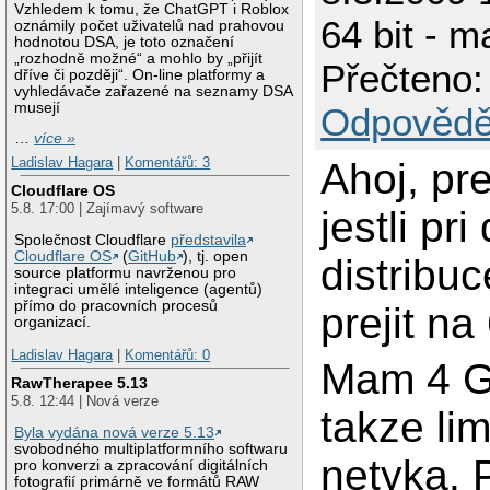
Vzhledem k tomu, že ChatGPT i Roblox
64 bit - m
oznámily počet uživatelů nad prahovou
hodnotou DSA, je toto označení
„rozhodně možné“ a mohlo by „přijít
Přečteno:
dříve či později“. On-line platformy a
vyhledávače zařazené na seznamy DSA
musejí
Odpovědě
…
více »
Ladislav Hagara
|
Komentářů: 3
Ahoj, pr
Cloudflare OS
5.8. 17:00 | Zajímavý software
jestli pri
Společnost Cloudflare
představila
Cloudflare OS
(
GitHub
), tj. open
distrib
source platformu navrženou pro
integraci umělé inteligence (agentů)
přímo do pracovních procesů
prejit na 
organizací.
Ladislav Hagara
|
Komentářů: 0
Mam 4 G
RawTherapee 5.13
5.8. 12:44 | Nová verze
takze li
Byla vydána nová verze 5.13
svobodného multiplatformního softwaru
netyka.
pro konverzi a zpracování digitálních
fotografií primárně ve formátů RAW