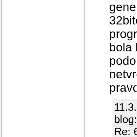
gener
32bit
prog
bola
podo
netv
prav
11.3
blog
Re: 