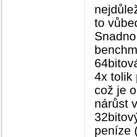
nejdůlež
to vůbe
Snadno 
benchma
64bitov
4x tolik
což je o
nárůst 
32bitov
peníze 