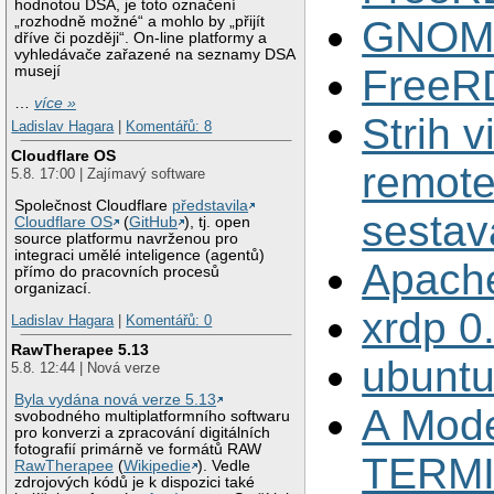
hodnotou DSA, je toto označení
„rozhodně možné“ a mohlo by „přijít
GNOM
dříve či později“. On-line platformy a
vyhledávače zařazené na seznamy DSA
FreeR
musejí
…
více »
Strih 
Ladislav Hagara
|
Komentářů: 8
Cloudflare OS
remote 
5.8. 17:00 | Zajímavý software
Společnost Cloudflare
představila
sestav
Cloudflare OS
(
GitHub
), tj. open
source platformu navrženou pro
integraci umělé inteligence (agentů)
Apach
přímo do pracovních procesů
organizací.
xrdp 0.
Ladislav Hagara
|
Komentářů: 0
RawTherapee 5.13
ubuntu
5.8. 12:44 | Nová verze
Byla vydána nová verze 5.13
A Mode
svobodného multiplatformního softwaru
pro konverzi a zpracování digitálních
fotografií primárně ve formátů RAW
TERM
RawTherapee
(
Wikipedie
). Vedle
zdrojových kódů je k dispozici také