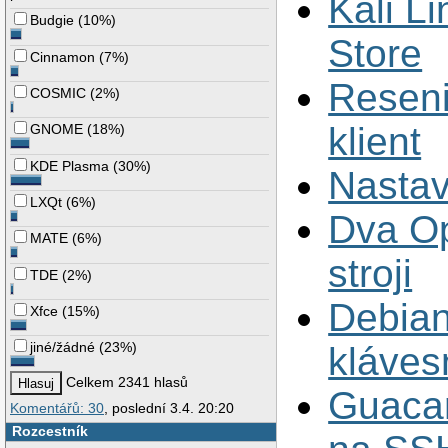
Kali L
Budgie
(
10%
)
Store
Cinnamon
(
7%
)
Reseni
COSMIC
(
2%
)
klient
GNOME
(
18%
)
KDE Plasma
(
30%
)
Nastav
LXQt
(
6%
)
Dva O
MATE
(
6%
)
stroji
TDE
(
2%
)
Debian
Xfce
(
15%
)
jiné/žádné
(
23%
)
kláves
Celkem 2341 hlasů
Guacam
Komentářů: 30
, poslední 3.4. 20:20
Rozcestník