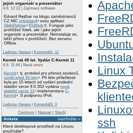
Apach
jejich organizér a prezentátor
4.8. 12:22 | Zajímavý software
FreeR
Edvard Rejthar na blogu zaměstnanců
CZ.NIC
představil
svou aplikaci
SlideRshow
(
GitHub
). Funguje jako
FreeR
prohlížeč fotek, ale i jako jejich
organizér a prezentátor. Neinstaluje se,
běží přímo v prohlížeči. Bez serveru.
Ubuntu
Offline.
Ladislav Hagara
|
Komentářů: 11
Instal
Kermit má 45 let. Vydán C-Kermit 11
4.8. 11:44 | Nová verze
Linux 
Kermit
, tj. protokol pro přenos souborů,
vznikl před 45 lety
. Při této příležitosti
Bezpeč
byla po 15 letech od vydání poslední
stabilní verze 9.0.302 vydána
nová
stabilní verze 11
implementace
C-
klient
Kermit
. S podporou IPv6.
Ladislav Hagara
|
Komentářů: 0
Linuxo
Centrum
|
Napsat
|
Starší
ssh
Anketa
navrhněte »
Které desktopové prostředí na Linuxu
používáte?