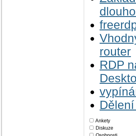
dlouho
freerdp
Vhodn
router
RDP na
Deskt
vypíná
Dělení
Ankety
Diskuze
Osobnosti