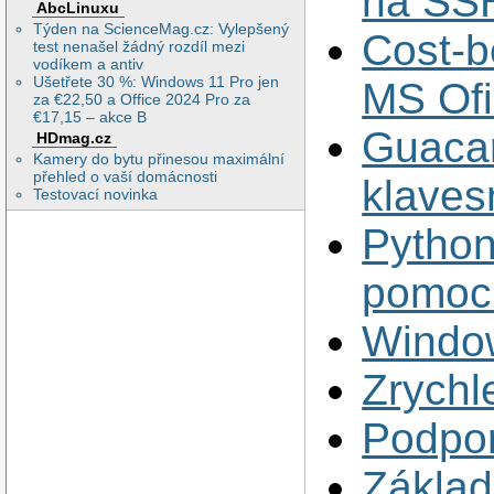
na SSH
AbcLinuxu
Týden na ScienceMag.cz: Vylepšený
Cost-b
test nenašel žádný rozdíl mezi
vodíkem a antiv
Ušetřete 30 %: Windows 11 Pro jen
MS Ofi
za €22,50 a Office 2024 Pro za
€17,15 – akce B
Guaca
HDmag.cz
Kamery do bytu přinesou maximální
přehled o vaší domácnosti
klaves
Testovací novinka
Python
pomoci
Window
Zrychl
Podpor
Základ