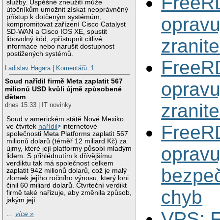
FreeR
služby. Úspěšné zneužití může
útočníkům umožnit získat neoprávněný
přístup k dotčeným systémům,
opravu
kompromitovat zařízení Cisco Catalyst
SD-WAN a Cisco IOS XE, spustit
libovolný kód, zpřístupnit citlivé
zranite
informace nebo narušit dostupnost
postižených systémů.
FreeR
Ladislav Hagara
|
Komentářů: 1
Soud nařídil firmě Meta zaplatit 567
opravu
milionů USD kvůli újmě způsobené
dětem
zranite
dnes 15:33 | IT novinky
Soud v americkém státě Nové Mexiko
FreeR
ve čtvrtek
nařídil
internetové
společnosti Meta Platforms zaplatit 567
milionů dolarů (téměř 12 miliard Kč) za
opravu
újmy, které její platformy působí mladým
lidem. S přihlédnutím k dřívějšímu
verdiktu tak má společnost celkem
bezpeč
zaplatit 942 milionů dolarů, což je malý
zlomek jejího ročního výnosu, který loni
činil 60 miliard dolarů. Čtvrteční verdikt
chyb
firmě také nařizuje, aby změnila způsob,
jakým její
VPS: 
…
více »