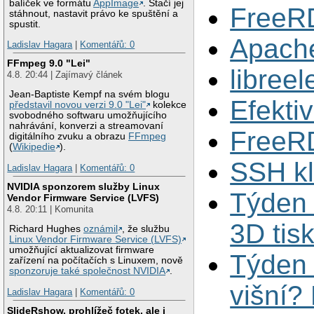
balíček ve formátu
AppImage
. Stačí jej
FreeR
stáhnout, nastavit právo ke spuštění a
spustit.
Apach
Ladislav Hagara
|
Komentářů: 0
FFmpeg 9.0 "Lei"
libreel
4.8. 20:44 | Zajímavý článek
Jean-Baptiste Kempf na svém blogu
Efekti
představil novou verzi 9.0 "Lei"
kolekce
svobodného softwaru umožňujícího
nahrávání, konverzi a streamovaní
FreeR
digitálního zvuku a obrazu
FFmpeg
(
Wikipedie
).
SSH kl
Ladislav Hagara
|
Komentářů: 0
NVIDIA sponzorem služby Linux
Týden 
Vendor Firmware Service (LVFS)
4.8. 20:11 | Komunita
3D tis
Richard Hughes
oznámil
, že službu
Linux Vendor Firmware Service (LVFS)
umožňující aktualizovat firmware
Týden n
zařízení na počítačích s Linuxem, nově
sponzoruje také společnost NVIDIA
.
višní?
Ladislav Hagara
|
Komentářů: 0
SlideRshow, prohlížeč fotek, ale i