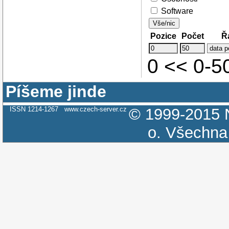
Software
Vše/nic
Pozice
Počet
Ř
0 << 0-
Píšeme jinde
ISSN 1214-1267
www.czech-server.cz
© 1999-2015
o.
Všechna 