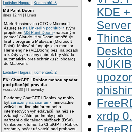
Ladislav Hagara
|
Komentářů: 5
KDE +
MS Paint Doom
dnes 12:44 | Humor
Server
Mark Russinovich (CTO v Microsoft
Azure) se
na LinkedIn pochlubil
svým
projektem
MS Paint Doom
napsaným
Thinca
pomocí Claude. Hru Doom umožňuje
hrát v programu Malování (Microsoft
Paint). Malování funguje jako monitor.
Deskto
Herní engine (ViZDoom) běží na pozadí
a každý vykreslený snímek hry vkládá
automaticky přes schránku (clipboard)
NÚKIB
do Malování.
Ladislav Hagara
|
Komentářů: 2
upozor
EK: ChatGPT i Roblox mohou spadat
pod přísnější pravidla
phishi
včera 08:00 | IT novinky
Platformy ChatGPT i Roblox by mohly
FreeR
být
zařazeny na seznam
mimořádně
velkých on-line platforem nebo
internetových vyhledávačů, na něž se
xrdp 0
vztahují zvláštní podmínky podle
nařízení o digitálních službách (DSA).
Vzhledem k tomu, že ChatGPT i Roblox
FreeR
oznámily počet uživatelů nad prahovou