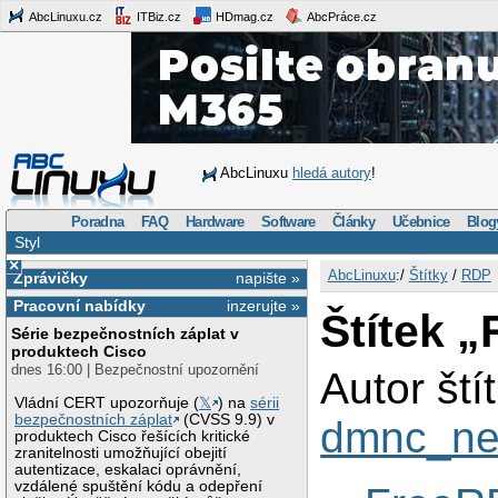
AbcLinuxu.cz
ITBiz.cz
HDmag.cz
AbcPráce.cz
AbcLinuxu
hledá autory
!
Poradna
FAQ
Hardware
Software
Články
Učebnice
Blog
Styl
×
AbcLinuxu
:/
Štítky
/
RDP
Zprávičky
napište »
Pracovní nabídky
inzerujte »
Štítek 
Série bezpečnostních záplat v
produktech Cisco
dnes 16:00 | Bezpečnostní upozornění
Autor ští
Vládní CERT upozorňuje (
𝕏
) na
sérii
bezpečnostních záplat
(CVSS 9.9) v
dmnc_ne
produktech Cisco řešících kritické
zranitelnosti umožňující obejití
autentizace, eskalaci oprávnění,
vzdálené spuštění kódu a odepření