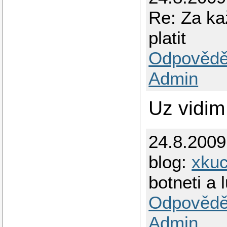
Re: Za ka
platit
Odpovědě
Admin
Uz vidim
24.8.200
blog:
xkuc
botneti a 
Odpovědě
Admin