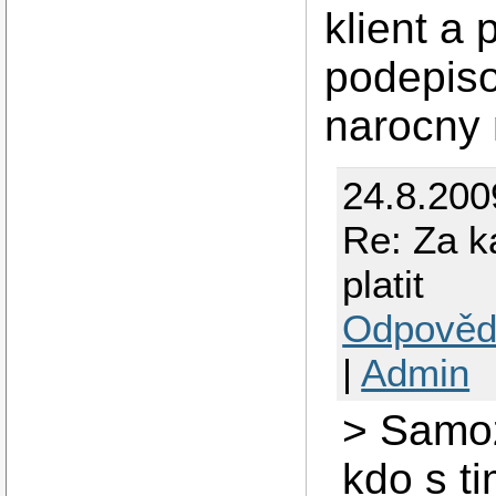
klient a 
podepiso
narocny 
24.8.200
Re: Za k
platit
Odpověd
|
Admin
> Samoz
kdo s t