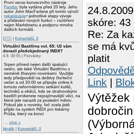
První verze konverzního nástroje
24.8.200
Pandoc
byla vydána před 20 lety. Jeho
autor John MacFarlane při tomto výročí
rekapituluje
jednotlivé etapy vývoje
skóre: 43 
a přidávání nových funkcí – rozšíření
nejen Markdownu a podporu mnoha
dalších formátů.
Re: Za ka
|🇵🇸
|
Komentářů: 0
se má kvů
Virtuální Bastlírna vol. 65: Už vám
dorazil předobjednaný INDX?
platit
4.8. 00:55 | Pozvánky
Srpen přinesl nejen další spalující
Odpovědě
vedro, ale také Virtuální Bastlírnu s
neméně žhavými novinkami. Využijte
tedy předpovědi na deštivý čtvrteční
Link
|
Blo
večer a od 20:00 se připojte online k
tomuto neformálnímu setkání kutilů,
techniků a vědců, kde se strahovskými
Výtěžek
bastlíři proberete nejzajímavější věci, na
které jste narazili za poslední měsíc.
Pokud jde o novinky, řeč zcela jistě
dobročin
přijde na systém INDX pro tiskárny
Průša, který na konci
(Výborná
…
více »
bkralik
|
Komentářů: 0