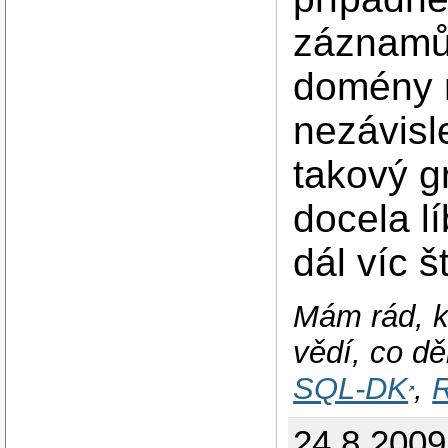
záznamů 
domény 
nezávisl
takový gr
docela l
dál víc 
Mám rád, k
vědí, co dě
SQL-DK
,
R
24.8.2009