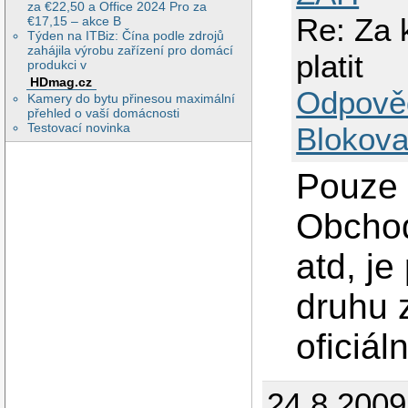
za €22,50 a Office 2024 Pro za
Re: Za 
€17,15 – akce B
Týden na ITBiz: Čína podle zdrojů
zahájila výrobu zařízení pro domácí
platit
produkci v
HDmag.cz
Odpově
Kamery do bytu přinesou maximální
přehled o vaší domácnosti
Testovací novinka
Blokova
Pouze 
Obchod
atd, je
druhu 
oficiál
24.8.200