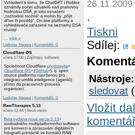
26.11.2009
Vzhledem k tomu, že ChatGPT i Roblox
oznámily počet uživatelů nad prahovou
hodnotou DSA, je toto označení
.
„rozhodně možné“ a mohlo by „přijít
dříve či později“. On-line platformy a
vyhledávače zařazené na seznamy DSA
Tiskni
musejí
…
více »
Sdílej:
Ladislav Hagara
|
Komentářů: 0
Cloudflare OS
Koment
včera 17:00 | Zajímavý software
Společnost Cloudflare
představila
Cloudflare OS
(
GitHub
), tj. open
Nástroje:
source platformu navrženou pro
integraci umělé inteligence (agentů)
přímo do pracovních procesů
sledovat
organizací.
Ladislav Hagara
|
Komentářů: 0
Vložit da
RawTherapee 5.13
včera 12:44 | Nová verze
komentá
Byla vydána nová verze 5.13
svobodného multiplatformního softwaru
pro konverzi a zpracování digitálních
fotografií primárně ve formátů RAW