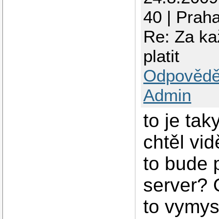
40 | Prah
Re: Za ka
platit
Odpovědě
Admin
to je tak
chtěl vid
to bude p
server? 
to vymys