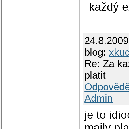
každý ex
24.8.200
blog:
xkuc
Re: Za ka
platit
Odpovědě
Admin
je to idi
maily pla