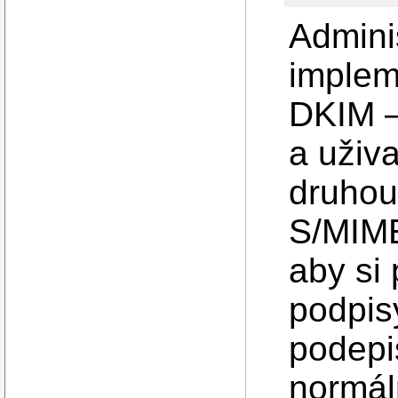
Admini
implem
DKIM – 
a uživa
druhou
S/MIME
aby si 
podpisy
podepis
normál