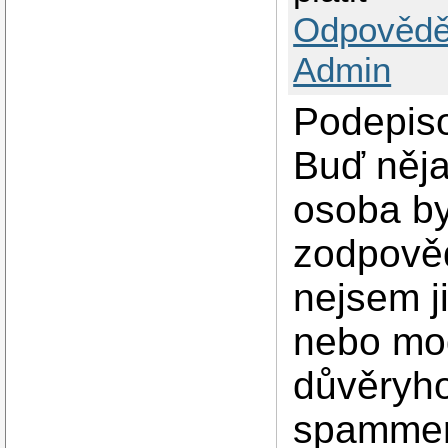
Odpovědě
Admin
Podepiso
Buď něja
osoba by
zodpověd
nejsem j
nebo mo
důvěryho
spammera