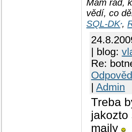
Mám rád, k
vědí, co dě
SQL-DK
,
R
24.8.200
| blog:
vl
Re: botne
Odpověd
|
Admin
Treba by
jakozto
maily