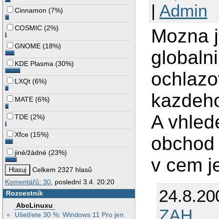
|
Admin
Cinnamon
(
7%
)
COSMIC
(
2%
)
Mozna j
GNOME
(
18%
)
globaln
KDE Plasma
(
30%
)
ochlazo
LXQt
(
6%
)
kazdeho
MATE
(
6%
)
A vhlede
TDE
(
2%
)
Xfce
(
15%
)
obchod 
jiné/žádné
(
23%
)
v cem j
Celkem 2327 hlasů
Komentářů: 30
, poslední 3.4. 20:20
24.8.20
Rozcestník
AbcLinuxu
ZAH
Ušetřete 30 %: Windows 11 Pro jen