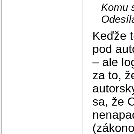
Komu s
Odesíl
Keďže t
pod aut
– ale lo
za to, ž
autorsk
sa, že 
nenapad
(zákono