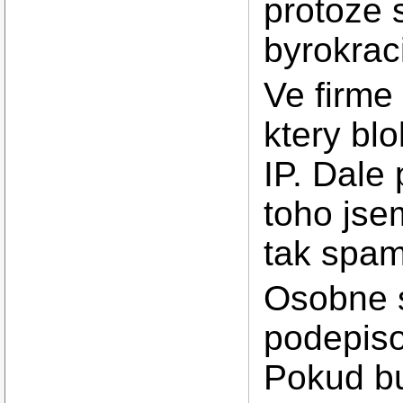
protoze 
byrokrac
Ve firme
ktery bl
IP. Dale
toho jsem
tak spam
Osobne s
podepisov
Pokud bu