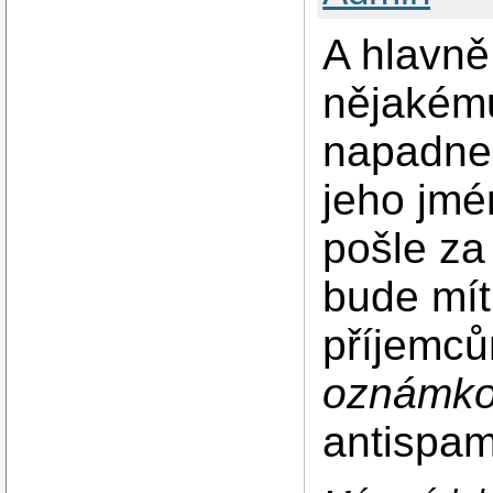
A hlavně
nějakém
napadne p
jeho jmé
pošle za
bude mít
příjemců
oznámk
antispam