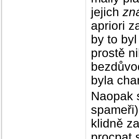
jejich
zn
apriori 
by to by
prostě n
bezdůvod
byla char
Naopak s
spameři) 
klidně za
procpat 