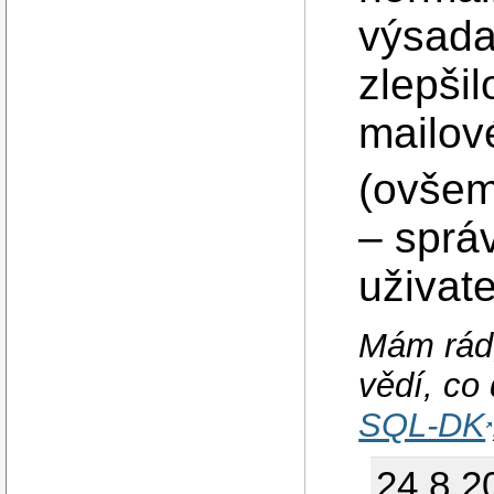
výsada
zlepši
mailov
(ovšem
– sprá
uživate
Mám rád,
vědí, co 
SQL-DK
24.8.2