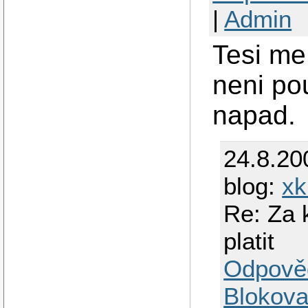
|
Admin
Tesi me
neni po
napad.
24.8.20
blog:
xk
Re: Za 
platit
Odpově
Blokova