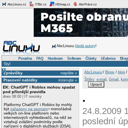
AbcLinuxu.cz
ITBiz.cz
HDmag.cz
AbcPráce.cz
AbcLinuxu
hledá autory
!
Poradna
FAQ
Hardware
Software
Články
Učebnice
Blog
Styl
×
AbcLinuxu
:/
Blogy
/
blog
Zprávičky
napište »
Štítky
:
e-mail
,
Gmail
,
kom
Pracovní nabídky
inzerujte »
Upravit
EK: ChatGPT i Roblox mohou spadat
pod přísnější pravidla
.
dnes 08:00 | IT novinky
Platformy ChatGPT i Roblox by mohly
24.8.2009 
být
zařazeny na seznam
mimořádně
velkých on-line platforem nebo
internetových vyhledávačů, na něž se
poslední úp
vztahují zvláštní podmínky podle
nařízení o digitálních službách (DSA).