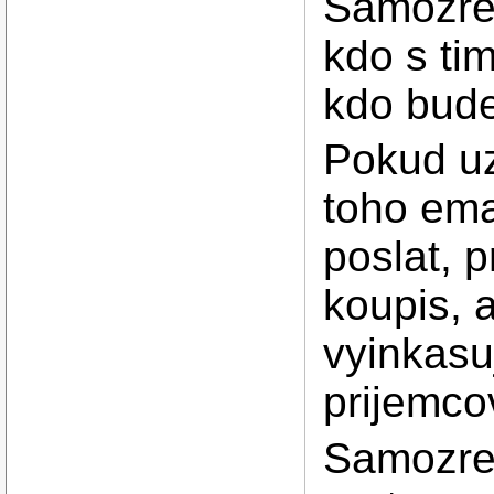
Samozrej
kdo s ti
kdo bude
Pokud uz
toho em
poslat, p
koupis, 
vyinkasu
prijemco
Samozrej