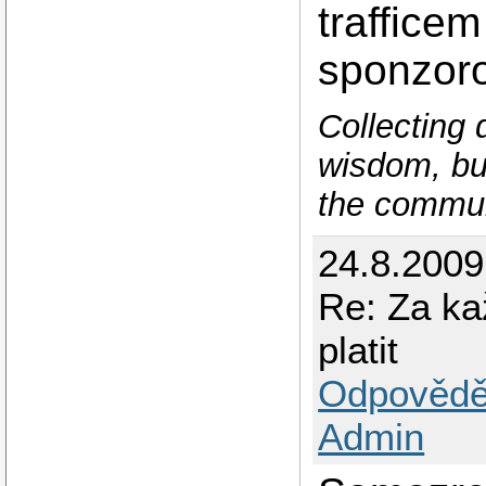
trafficem
sponzoro
Collecting 
wisdom, but
the commun
24.8.200
Re: Za ka
platit
Odpovědě
Admin