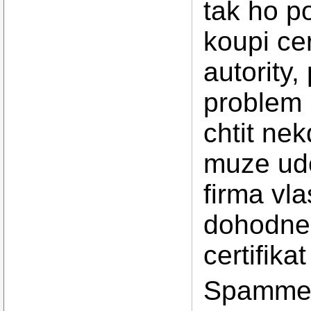
tak ho po
koupi ce
autority
problem 
chtit nek
muze ude
firma vla
dohodne, 
certifika
Spammer