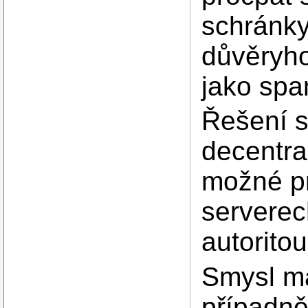
schránky
důvěryh
jako spa
Řešení s
decentra
možné pr
serverec
autoritou
Smysl ma
případně