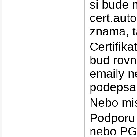
si bude 
cert.auto
znama, t
Certifik
bud rovn
emaily 
podepsan
Nebo mis
Podporu 
nebo PG