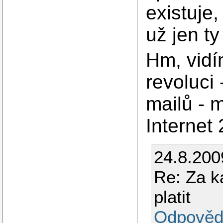
existuje
už jen t
Hm, vidí
revoluci
mailů - 
Internet
24.8.20
Re: Za k
platit
Odpověd