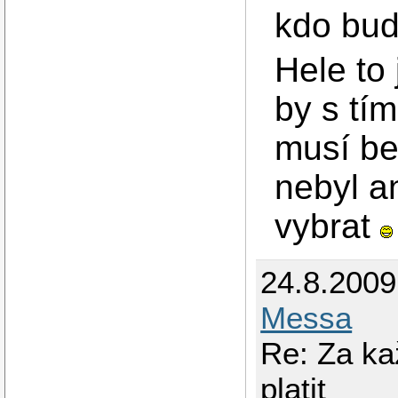
kdo bud
Hele to
by s tím
musí bej
nebyl a
vybrat
24.8.200
Messa
Re: Za ka
platit