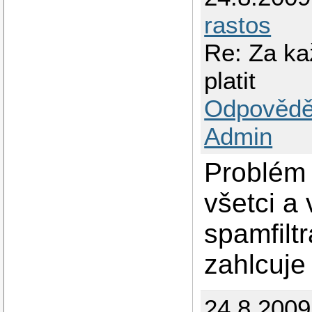
rastos
Re: Za ka
platit
Odpovědě
Admin
Problém 
všetci a
spamfilt
zahlcuje 
24.8.200