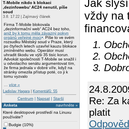
Jak slyš
T-Mobile nikdo k blokaci
‚dezinfowebu‘ AC24 nenutil, píše
vždy na t
soud
3.8. 17:22 | Zajímavý článek
financov
Firma T-Mobile blokovala
„dezinformační web“ AC24 bez toho,
aniž by k tomu měla závazný pokyn
orgánů veřejné moci
. Píše to ve svém
1. Obch
rozsudku Městský soud v Praze, který
po čtyřech letech uzavřel kauzu blokace
zmíněného webu. Operátor musí
2. Obch
uhradit škodu ve výši 35 tisíc korun.
Advokát společnosti T-Mobile se snažil i
u odvolacího senátu argumentovat tím,
3. Dobr
že firma jednala v dobré víře, když na
stránky omezila přístup poté, co ji k
tomu vyzvalo
…
více »
24.8.200
Ladislav Hagara
|
Komentářů: 55
Re: Za k
Centrum
|
Napsat
|
Starší
Anketa
navrhněte »
platit
Které desktopové prostředí na Linuxu
používáte?
Odpověd
Budgie
(
10%
)