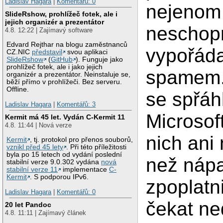
Ladislav Hagara
|
Komentářů: 0
nejenom 
SlideRshow, prohlížeč fotek, ale i
jejich organizér a prezentátor
neschop
4.8. 12:22 | Zajímavý software
Edvard Rejthar na blogu zaměstnanců
vypořáda
CZ.NIC
představil
svou aplikaci
SlideRshow
(
GitHub
). Funguje jako
prohlížeč fotek, ale i jako jejich
spamem.
organizér a prezentátor. Neinstaluje se,
běží přímo v prohlížeči. Bez serveru.
Offline.
se spřáhl
Ladislav Hagara
|
Komentářů: 3
Microsof
Kermit má 45 let. Vydán C-Kermit 11
4.8. 11:44 | Nová verze
nich ani 
Kermit
, tj. protokol pro přenos souborů,
vznikl před 45 lety
. Při této příležitosti
byla po 15 letech od vydání poslední
než náp
stabilní verze 9.0.302 vydána
nová
stabilní verze 11
implementace
C-
Kermit
. S podporou IPv6.
zpoplatni
Ladislav Hagara
|
Komentářů: 0
čekat ne
20 let Pandoc
4.8. 11:11 | Zajímavý článek