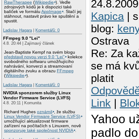
24.8.2009
RawTherapee
(
Wikipedie
). Vedle
zdrojových kódů je k dispozici také
balíček ve formátu
AppImage
. Stačí jej
Kapica
| s
stáhnout, nastavit právo ke spuštění a
spustit.
blog:
ken
Ladislav Hagara
|
Komentářů: 0
Ostrava
FFmpeg 9.0 "Lei"
4.8. 20:44 | Zajímavý článek
Re: Za ka
Jean-Baptiste Kempf na svém blogu
představil novou verzi 9.0 "Lei"
kolekce
svobodného softwaru umožňujícího
se má kvů
nahrávání, konverzi a streamovaní
digitálního zvuku a obrazu
FFmpeg
platit
(
Wikipedie
).
Ladislav Hagara
|
Komentářů: 0
Odpovědě
NVIDIA sponzorem služby Linux
Vendor Firmware Service (LVFS)
Link
|
Blo
4.8. 20:11 | Komunita
Richard Hughes
oznámil
, že službu
Yahoo u
Linux Vendor Firmware Service (LVFS)
umožňující aktualizovat firmware
zařízení na počítačích s Linuxem, nově
padlo do
sponzoruje také společnost NVIDIA
.