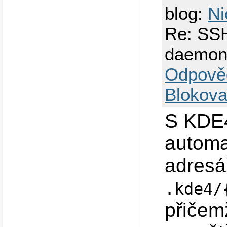
blog:
Ni
Re: SSH
daemo
Odpově
Blokova
S KDE4 
automa
adresá
.kde4/
přičem