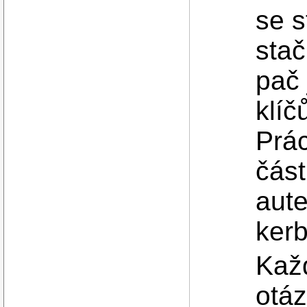
se s
stač
pač 
klíč
Prác
část
aute
kerb
Každ
otáz