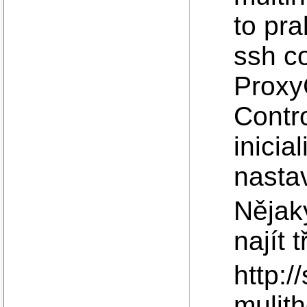
to pra
ssh c
Proxy
Contro
inicia
nastav
Nějaký
najít 
http:/
mulit