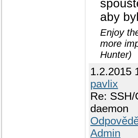
spoušt
aby by
Enjoy the
more imp
Hunter)
1.2.2015 
pavlix
Re: SSH/
daemon
Odpovědě
Admin