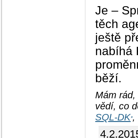
Je – Sp
těch ag
ještě p
nabíhá 
proměnn
běží.
Mám rád, 
vědí, co d
SQL-DK
4.2.201