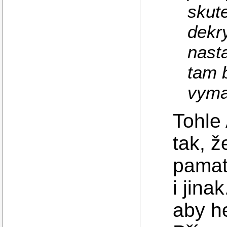
skute
dekry
nasta
tam 
vyma
Tohle
tak, 
pamatu
i jin
aby h