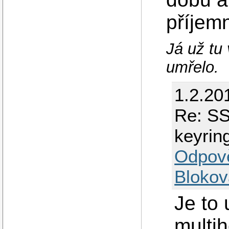
příjem
Já už tu
umřelo.
1.2.20
Re: S
keyrin
Odpov
Blokov
Je to 
multi