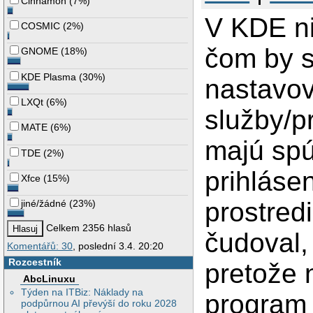
Cinnamon
(
7%
)
V KDE ni
COSMIC
(
2%
)
čom by s
GNOME
(
18%
)
KDE Plasma
(
30%
)
nastavov
LXQt
(
6%
)
služby/p
MATE
(
6%
)
majú spú
TDE
(
2%
)
prihláse
Xfce
(
15%
)
prostred
jiné/žádné
(
23%
)
Celkem 2356 hlasů
čudoval,
Komentářů: 30
, poslední 3.4. 20:20
Rozcestník
pretože n
AbcLinuxu
Týden na ITBiz: Náklady na
program
podpůrnou AI převýší do roku 2028