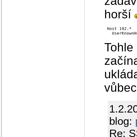
zadává
horší
Host 192.*

Tohle
začín
ukláda
vůbec
1.2.2
blog:
Re: S