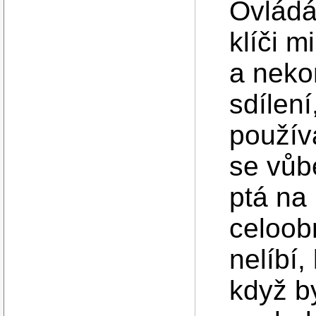
Ovládá
klíči m
a nekon
sdílení
použív
se vůb
ptá na 
celoob
nelíbí
když b