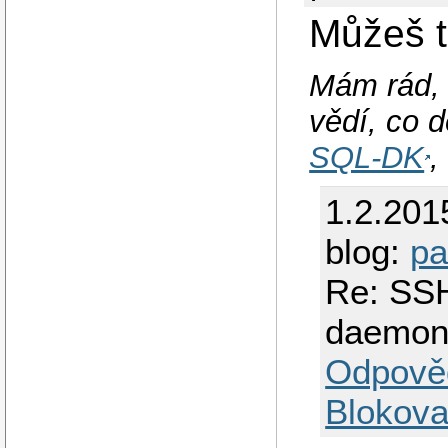
Můžeš t
Mám rád, 
vědí, co d
SQL-DK
1.2.201
blog:
pa
Re: SSH
daemo
Odpově
Blokova