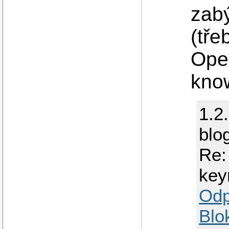
zabý
(tře
Open
kno
1.2
blo
Re:
key
Odp
Blo