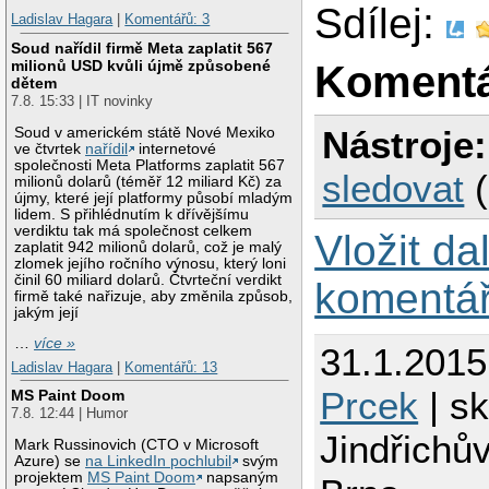
Sdílej:
Ladislav Hagara
|
Komentářů: 3
Soud nařídil firmě Meta zaplatit 567
milionů USD kvůli újmě způsobené
Koment
dětem
7.8. 15:33 | IT novinky
Nástroje:
Soud v americkém státě Nové Mexiko
ve čtvrtek
nařídil
internetové
společnosti Meta Platforms zaplatit 567
sledovat
milionů dolarů (téměř 12 miliard Kč) za
újmy, které její platformy působí mladým
lidem. S přihlédnutím k dřívějšímu
verdiktu tak má společnost celkem
Vložit da
zaplatit 942 milionů dolarů, což je malý
zlomek jejího ročního výnosu, který loni
činil 60 miliard dolarů. Čtvrteční verdikt
komentá
firmě také nařizuje, aby změnila způsob,
jakým její
…
více »
31.1.2015
Ladislav Hagara
|
Komentářů: 13
Prcek
| sk
MS Paint Doom
7.8. 12:44 | Humor
Jindřichů
Mark Russinovich (CTO v Microsoft
Azure) se
na LinkedIn pochlubil
svým
projektem
MS Paint Doom
napsaným