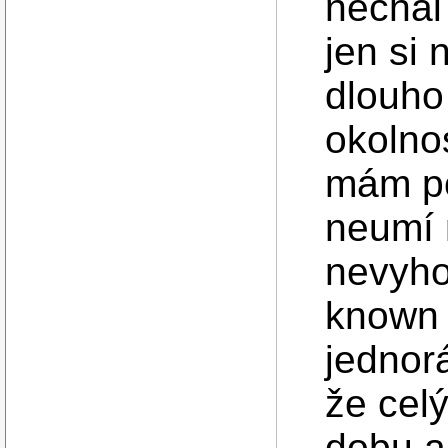
nechal
jen si 
dlouho
okolno
mám po
neumí 
nevyho
known 
jednorá
že celý
dobu a