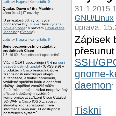
Ladislav Hagara
|
Komentářů: 0
31.1.2015 1
Quake: Dawn of the Machine
včera 04:44 | IT novinky
GNU/Linux
U příležitosti 30. výročí vydání
počítačové hry
Quake
byla
vydána
úprava: 15
nová epizoda
s názvem
Dawn of the
Machine
(
Steam
).
Zápisek 
Ladislav Hagara
|
Komentářů: 6
Série bezpečnostních záplat v
přesunut
produktech Cisco
7.8. 16:00 | Bezpečnostní upozornění
SSH/GPG
Vládní CERT upozorňuje (
𝕏
) na
sérii
bezpečnostních záplat
(CVSS 9.9) v
gnome-ke
produktech Cisco řešících kritické
zranitelnosti umožňující obejití
autentizace, eskalaci oprávnění,
daemon
vzdálené spuštění kódu a odepření
služby. Úspěšné zneužití může
útočníkům umožnit získat neoprávněný
přístup k dotčeným systémům,
kompromitovat zařízení Cisco Catalyst
SD-WAN a Cisco IOS XE, spustit
libovolný kód, zpřístupnit citlivé
Tiskni
informace nebo narušit dostupnost
postižených systémů.