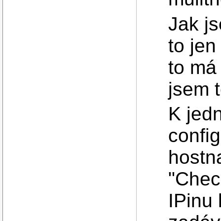
Jak js
to jen
to má
jsem t
K jed
confi
hostn
"Chec
IPinu 