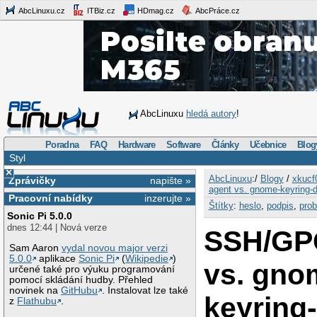
AbcLinuxu.cz
ITBiz.cz
HDmag.cz
AbcPráce.cz
AbcLinuxu
hledá autory
!
Poradna
FAQ
Hardware
Software
Články
Učebnice
Blog
Styl
×
AbcLinuxu
:/
Blogy
/
xkucf
Zprávičky
napište »
agent vs. gnome-keyring
Pracovní nabídky
inzerujte »
Štítky
:
heslo
,
podpis
,
pro
Sonic Pi 5.0.0
dnes 12:44 | Nová verze
SSH/GP
Sam Aaron
vydal novou major verzi
5.0.0
aplikace
Sonic Pi
(
Wikipedie
)
vs. gno
určené také pro výuku programování
pomocí skládání hudby. Přehled
novinek na
GitHubu
. Instalovat lze také
keyring
z
Flathubu
.