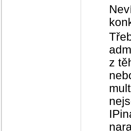
Neví
konk
Tře
admi
z tě
nebo
mul
nejs
IPi
nara