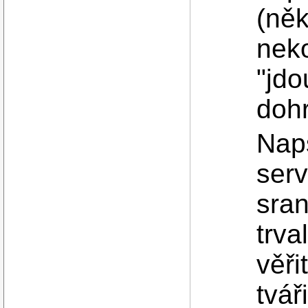
(něk
neko
"jdo
doh
Nap
serv
sran
trva
věři
tváři