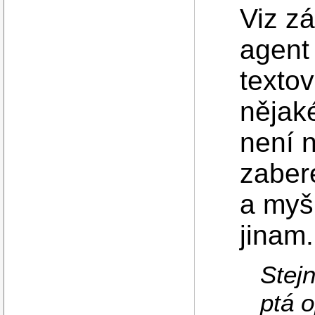
Viz zá
agent
textov
nějaké
není 
zabere
a myš
jinam.
Stej
ptá 