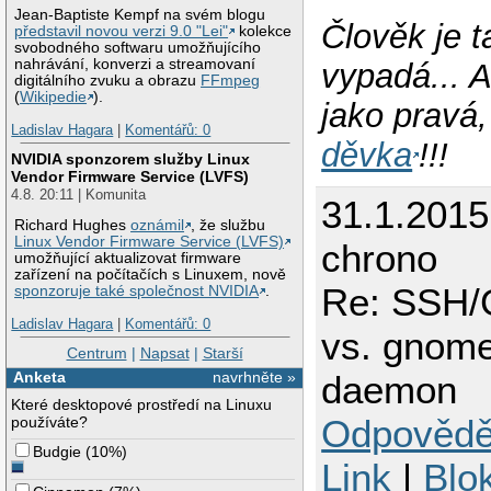
Jean-Baptiste Kempf na svém blogu
Člověk je t
představil novou verzi 9.0 "Lei"
kolekce
svobodného softwaru umožňujícího
nahrávání, konverzi a streamovaní
vypadá... 
digitálního zvuku a obrazu
FFmpeg
(
Wikipedie
).
jako pravá
Ladislav Hagara
|
Komentářů: 0
děvka
!!!
NVIDIA sponzorem služby Linux
Vendor Firmware Service (LVFS)
4.8. 20:11 | Komunita
31.1.2015
Richard Hughes
oznámil
, že službu
Linux Vendor Firmware Service (LVFS)
chrono
umožňující aktualizovat firmware
zařízení na počítačích s Linuxem, nově
Re: SSH/
sponzoruje také společnost NVIDIA
.
Ladislav Hagara
|
Komentářů: 0
vs. gnome
Centrum
|
Napsat
|
Starší
daemon
Anketa
navrhněte »
Které desktopové prostředí na Linuxu
Odpovědě
používáte?
Budgie
(
10%
)
Link
|
Blo