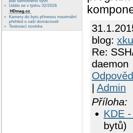
plat samotného vývo
komponen
Událo se v týdnu 32/2026
HDmag.cz
Kamery do bytu přinesou maximální
přehled o vaší domácnosti
31.1.201
Testovací novinka
blog:
xku
Re: SSH
daemon
Odpověd
|
Admin
Příloha:
KDE -
bytů)