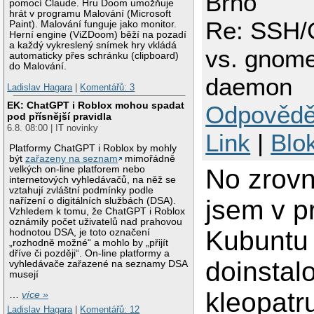
Brno
pomocí Claude. Hru Doom umožňuje
hrát v programu Malování (Microsoft
Re: SSH/
Paint). Malování funguje jako monitor.
Herní engine (ViZDoom) běží na pozadí
a každý vykreslený snímek hry vkládá
vs. gnome
automaticky přes schránku (clipboard)
do Malování.
daemon
Ladislav Hagara
|
Komentářů: 3
EK: ChatGPT i Roblox mohou spadat
Odpovědě
pod přísnější pravidla
6.8. 08:00 | IT novinky
Link
|
Blo
Platformy ChatGPT i Roblox by mohly
být
zařazeny na seznam
mimořádně
No zrov
velkých on-line platforem nebo
internetových vyhledávačů, na něž se
vztahují zvláštní podmínky podle
jsem v p
nařízení o digitálních službách (DSA).
Vzhledem k tomu, že ChatGPT i Roblox
oznámily počet uživatelů nad prahovou
Kubuntu
hodnotou DSA, je toto označení
„rozhodně možné“ a mohlo by „přijít
dříve či později“. On-line platformy a
doinstal
vyhledávače zařazené na seznamy DSA
musejí
kleopatr
…
více »
Ladislav Hagara
|
Komentářů: 12