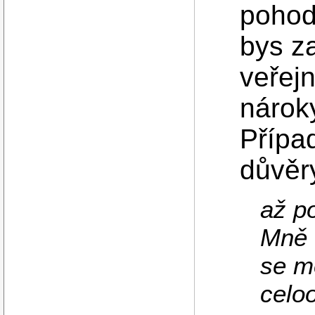
pohod
bys za
veřejn
nárok
Přípa
důvěr
až po
Mně 
se m
celo