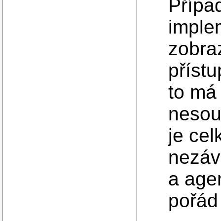
Přípa
implem
zobra
přístu
to má 
nesou
je ce
nezáv
a agen
pořád