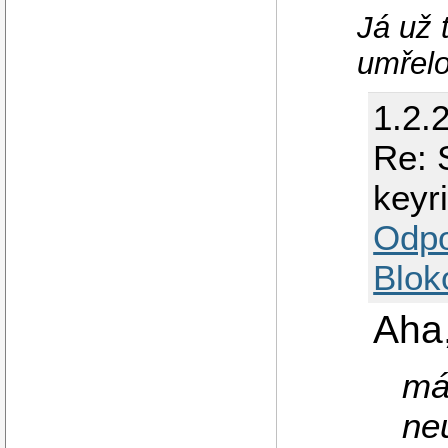
Já už 
umřelo
1.2.
Re: 
keyr
Odp
Blok
Aha,
má
ne