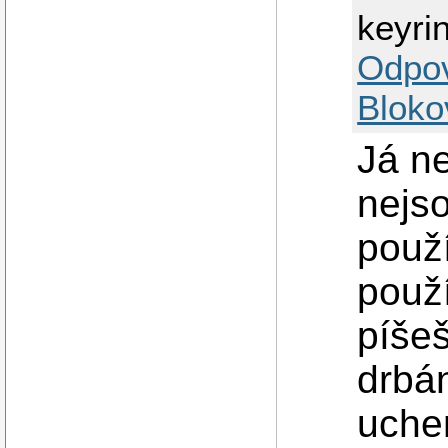
keyri
Odpo
Bloko
Já ne
nejso
použí
použ
píšeš
drbá
uche