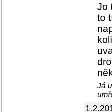
Jo 
to 
nap
kol
uva
dro
něk
Já u
umř
1.2.20