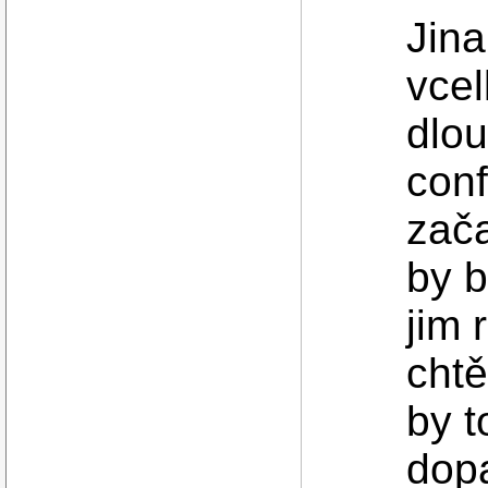
Jina
vcel
dlou
conf
zača
by b
jim 
chtě
by t
dop