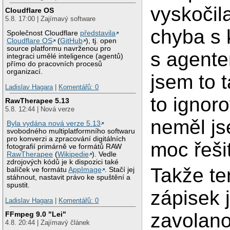
vyskočil
Cloudflare OS
5.8. 17:00 | Zajímavý software
chyba s 
Společnost Cloudflare
představila
Cloudflare OS
(
GitHub
), tj. open
source platformu navrženou pro
s agente
integraci umělé inteligence (agentů)
přímo do pracovních procesů
organizací.
jsem to 
Ladislav Hagara
|
Komentářů: 0
to ignor
RawTherapee 5.13
5.8. 12:44 | Nová verze
neměl js
Byla vydána nová verze 5.13
svobodného multiplatformního softwaru
pro konverzi a zpracování digitálních
moc řešit
fotografií primárně ve formátů RAW
RawTherapee
(
Wikipedie
). Vedle
zdrojových kódů je k dispozici také
Takže te
balíček ve formátu
AppImage
. Stačí jej
stáhnout, nastavit právo ke spuštění a
spustit.
zápisek 
Ladislav Hagara
|
Komentářů: 0
zavolano
FFmpeg 9.0 "Lei"
4.8. 20:44 | Zajímavý článek