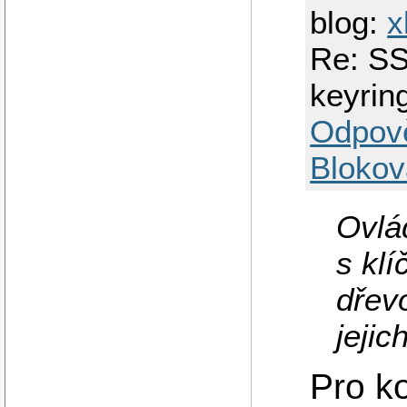
blog:
x
Re: S
keyrin
Odpov
Blokov
Ovlá
s klí
dřev
jejic
Pro k