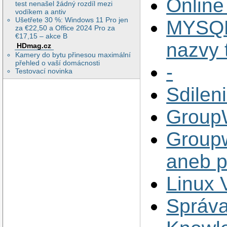
Online 
test nenašel žádný rozdíl mezi
vodíkem a antiv
Ušetřete 30 %: Windows 11 Pro jen
MYSQL:
za €22,50 a Office 2024 Pro za
€17,15 – akce B
nazvy 
HDmag.cz
Kamery do bytu přinesou maximální
přehled o vaší domácnosti
-
Testovací novinka
Sdileni
GroupW
Groupw
aneb p
Linux 
Správ