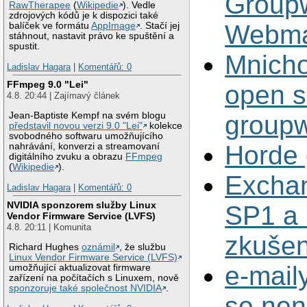
Group
RawTherapee
(
Wikipedie
). Vedle
zdrojových kódů je k dispozici také
Webma
balíček ve formátu
AppImage
. Stačí jej
stáhnout, nastavit právo ke spuštění a
spustit.
Mnicho
Ladislav Hagara
|
Komentářů: 0
FFmpeg 9.0 "Lei"
open s
4.8. 20:44 | Zajímavý článek
Jean-Baptiste Kempf na svém blogu
groupw
představil novou verzi 9.0 "Lei"
kolekce
svobodného softwaru umožňujícího
Horde
nahrávání, konverzi a streamovaní
digitálního zvuku a obrazu
FFmpeg
(
Wikipedie
).
Excha
Ladislav Hagara
|
Komentářů: 0
NVIDIA sponzorem služby Linux
SP1 a 
Vendor Firmware Service (LVFS)
4.8. 20:11 | Komunita
zkušen
Richard Hughes
oznámil
, že službu
Linux Vendor Firmware Service (LVFS)
e-mail
umožňující aktualizovat firmware
zařízení na počítačích s Linuxem, nově
sponzoruje také společnost NVIDIA
.
se nen