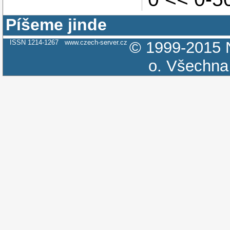
Píšeme jinde
ISSN 1214-1267
www.czech-server.cz
© 1999-2015
o.
Všechna 