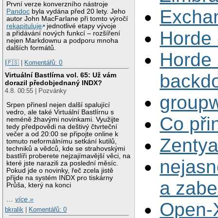
První verze konverzního nástroje
Exchan
Pandoc
byla vydána před 20 lety. Jeho
autor John MacFarlane při tomto výročí
rekapituluje
jednotlivé etapy vývoje
Horde 
a přidávání nových funkcí – rozšíření
nejen Markdownu a podporu mnoha
dalších formátů.
Horde
|🇵🇸
|
Komentářů: 0
backd
Virtuální Bastlírna vol. 65: Už vám
dorazil předobjednaný INDX?
4.8. 00:55 | Pozvánky
group
Srpen přinesl nejen další spalující
vedro, ale také Virtuální Bastlírnu s
Co při
neméně žhavými novinkami. Využijte
tedy předpovědi na deštivý čtvrteční
večer a od 20:00 se připojte online k
Zentya
tomuto neformálnímu setkání kutilů,
techniků a vědců, kde se strahovskými
bastlíři proberete nejzajímavější věci, na
nejasn
které jste narazili za poslední měsíc.
Pokud jde o novinky, řeč zcela jistě
přijde na systém INDX pro tiskárny
a zabe
Průša, který na konci
…
více »
Open-X
bkralik
|
Komentářů: 0