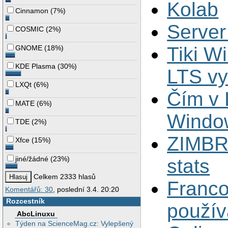
Kolab
Cinnamon
(
7%
)
Server
COSMIC
(
2%
)
Tiki W
GNOME
(
18%
)
KDE Plasma
(
30%
)
LTS v
LXQt
(
6%
)
Čím v 
MATE
(
6%
)
Window
TDE
(
2%
)
ZIMBRA
Xfce
(
15%
)
jiné/žádné
(
23%
)
stats
Celkem 2333 hlasů
Franco
Komentářů: 30
, poslední 3.4. 20:20
Rozcestník
použív
AbcLinuxu
Týden na ScienceMag.cz: Vylepšený