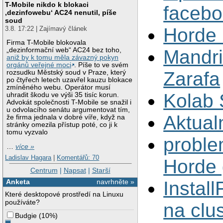
T-Mobile nikdo k blokaci
faceb
‚dezinfowebu‘ AC24 nenutil, píše
soud
Horde 
3.8. 17:22 | Zajímavý článek
Firma T-Mobile blokovala
Mandri
„dezinformační web“ AC24 bez toho,
aniž by k tomu měla závazný pokyn
orgánů veřejné moci
. Píše to ve svém
Zarafa
rozsudku Městský soud v Praze, který
po čtyřech letech uzavřel kauzu blokace
zmíněného webu. Operátor musí
Kolab 
uhradit škodu ve výši 35 tisíc korun.
Advokát společnosti T-Mobile se snažil i
u odvolacího senátu argumentovat tím,
Aktual
že firma jednala v dobré víře, když na
stránky omezila přístup poté, co ji k
tomu vyzvalo
proble
…
více »
Ladislav Hagara
|
Komentářů: 70
Horde
Centrum
|
Napsat
|
Starší
Anketa
navrhněte »
Instal
Které desktopové prostředí na Linuxu
používáte?
na clus
Budgie
(
10%
)