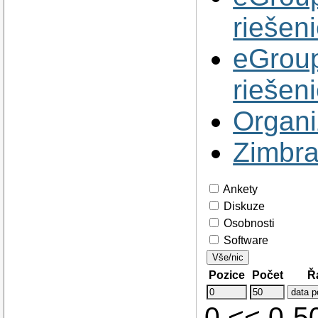
riešen
eGroup
riešen
Organi
Zimbra
Ankety
Diskuze
Osobnosti
Software
Vše/nic
Pozice
Počet
Ř
0 << 0-