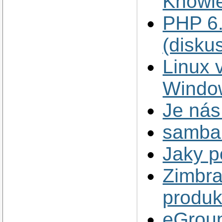
Knowle
PHP 6.
(disku
Linux 
Windo
Je nás
samba 
Jaky p
Zimbra
produk
eGroup