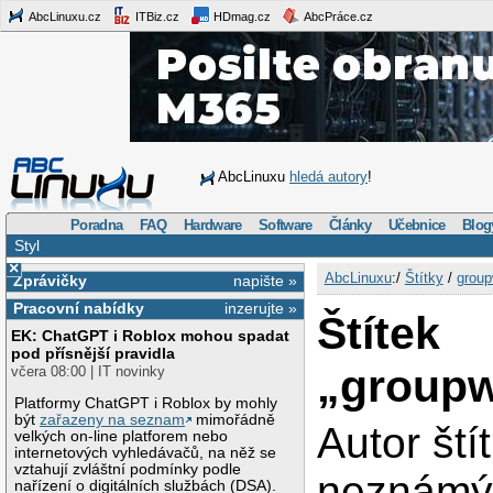
AbcLinuxu.cz
ITBiz.cz
HDmag.cz
AbcPráce.cz
AbcLinuxu
hledá autory
!
Poradna
FAQ
Hardware
Software
Články
Učebnice
Blog
Styl
×
AbcLinuxu
:/
Štítky
/
group
Zprávičky
napište »
Pracovní nabídky
inzerujte »
Štítek
EK: ChatGPT i Roblox mohou spadat
pod přísnější pravidla
„group
včera 08:00 | IT novinky
Platformy ChatGPT i Roblox by mohly
být
zařazeny na seznam
mimořádně
Autor ští
velkých on-line platforem nebo
internetových vyhledávačů, na něž se
vztahují zvláštní podmínky podle
neznám
nařízení o digitálních službách (DSA).