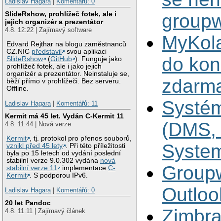
Ladislav Hagara
|
Komentářů: 0
SlideRshow, prohlížeč fotek, ale i
group
jejich organizér a prezentátor
4.8. 12:22 | Zajímavý software
MyKola
Edvard Rejthar na blogu zaměstnanců
CZ.NIC
představil
svou aplikaci
do kon
SlideRshow
(
GitHub
). Funguje jako
prohlížeč fotek, ale i jako jejich
organizér a prezentátor. Neinstaluje se,
zdarm
běží přímo v prohlížeči. Bez serveru.
Offline.
Systém
Ladislav Hagara
|
Komentářů: 11
Kermit má 45 let. Vydán C-Kermit 11
(DMS,
4.8. 11:44 | Nová verze
Kermit
, tj. protokol pro přenos souborů,
Syste
vznikl před 45 lety
. Při této příležitosti
byla po 15 letech od vydání poslední
stabilní verze 9.0.302 vydána
nová
Groupw
stabilní verze 11
implementace
C-
Kermit
. S podporou IPv6.
Outloo
Ladislav Hagara
|
Komentářů: 0
20 let Pandoc
Zimbra
4.8. 11:11 | Zajímavý článek