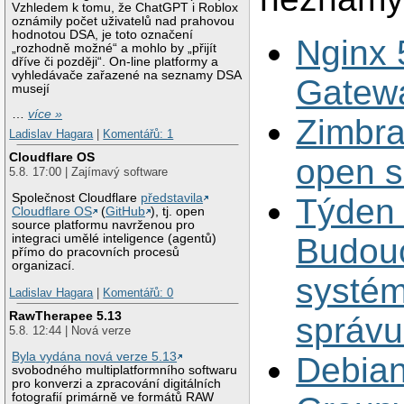
Vzhledem k tomu, že ChatGPT i Roblox
oznámily počet uživatelů nad prahovou
hodnotou DSA, je toto označení
Nginx 
„rozhodně možné“ a mohlo by „přijít
dříve či později“. On-line platformy a
vyhledávače zařazené na seznamy DSA
Gatew
musejí
…
více »
Zimbra
Ladislav Hagara
|
Komentářů: 1
Cloudflare OS
open s
5.8. 17:00 | Zajímavý software
Společnost Cloudflare
představila
Týden 
Cloudflare OS
(
GitHub
), tj. open
source platformu navrženou pro
integraci umělé inteligence (agentů)
Budou
přímo do pracovních procesů
organizací.
systém
Ladislav Hagara
|
Komentářů: 0
RawTherapee 5.13
správ
5.8. 12:44 | Nová verze
Byla vydána nová verze 5.13
Debian
svobodného multiplatformního softwaru
pro konverzi a zpracování digitálních
fotografií primárně ve formátů RAW