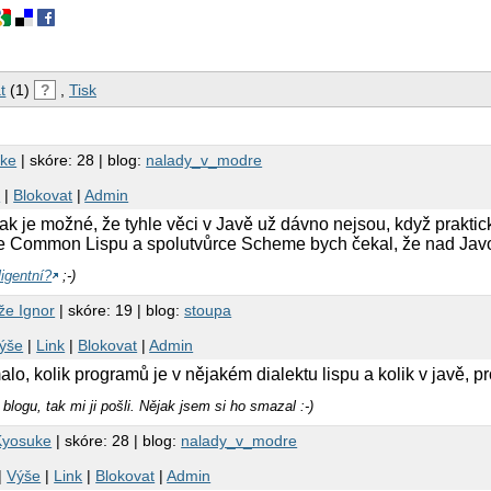
t
(1)
?
,
Tisk
ke
| skóre: 28 | blog:
nalady_v_modre
k
|
Blokovat
|
Admin
jak je možné, že tyhle věci v Javě už dávno nejsou, když praktic
ce Common Lispu a spolutvůrce Scheme bych čekal, že nad Javo
ligentní?
;-)
že Ignor
| skóre: 19 | blog:
stoupa
ýše
|
Link
|
Blokovat
|
Admin
lo, kolik programů je v nějakém dialektu lispu a kolik v javě, pr
logu, tak mi ji pošli. Nějak jsem si ho smazal :-)
Kyosuke
| skóre: 28 | blog:
nalady_v_modre
|
Výše
|
Link
|
Blokovat
|
Admin