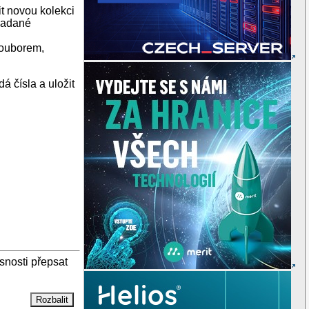
it novou kolekci
 zadané
 souborem,
 čísla a uložit
snosti přepsat