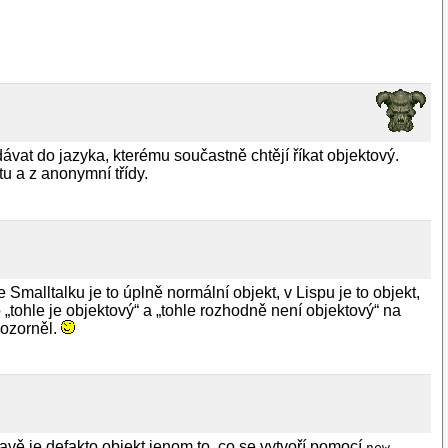
vat do jazyka, kterému součastně chtějí říkat objektový.
u a z anonymní třídy.
malltalku je to úplně normální objekt, v Lispu je to objekt,
ko „tohle je objektový“ a „tohle rozhodně není objektový“ na
pozorněl.
v Javě je defakto objekt jenom to, co se vytvoří pomocí
new