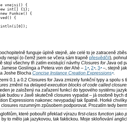
e vnejsi() {

ew int[] {1};

new Funkce() {

ved() {

intln(i[0]);

 pochopitelně funguje úplně stejně, ale celé to je zatraceně zběs
kdy nespí (o čemž jsem se včera sám trapně
přesvědčil
), pohnul
ě stojí všechny tři zatím existující návrhy
Closures for Java
od p
, Jamese Goslinga a Petera von der Ahé –
1
,
2
,
3
–, stejně ja
 a Joshe Blocha
Concise Instance Creation Expressions
.
zemi 0.1 a 0.2 Closures for Java zmizely funkční typy a spolu s 
sures
změnil na
delayed-execution blocks of code called closure
Jeden je založený na zařazení funkcí do typového systému jazyka,
jak budou v Javě skutečně closures vypadat – já osobně bych da
ion Expressions nakonec nevypadají tak špatně. Horké chvilky a
eň closures rozumným způsobem podporovat. Prozatím tedy ber
ofilům, které pobouřil překlad výrazu
first-class function
jako
p
ku by to mělo jak jazykovou, tak faktickou. Moje skloňování angl