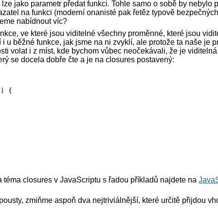
 lze jako parametr předat funkci. Tohle samo o sobě by nebylo př
azatel na funkci (moderní onanisté pak řetěz typově bezpečných
žeme nabídnout víc?
unkce, ve které jsou viditelné všechny proměnné, které jsou vidite
í i u běžné funkce, jak jsme na ni zvyklí, ale protože ta naše je pr
ti volat i z míst, kde bychom vůbec neočekávali, že je viditelná.
terý se docela dobře čte a je na closures postavený:


) {

a téma closures v JavaScriptu s řadou příkladů najdete na
JavaS
pousty, zmiňme aspoň dva nejtriviálnější, které určitě přijdou 