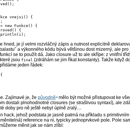
ved();

kce vnejsi() {

;

= new Funkce() {

roved() {

println(i);

hned, je jí velmi rozvláčný zápis a nutnost explicitně deklarova


balastu" a výkonného kódu bývá většinou dost mizerný, ale pro
funkcí se to použít dá. Jako closure už to ale skřípe: z vnitřní tř
které jsou
(zdráhám se jim říkat konstanty). Takže když d
final
d main(String[] args) {

přidáme jeden řádek:
1;

tln(i); // -1

{

 vnejsi();

); // 
výborně, 1
e. Zajímavé je, že
původně
mělo být možné přistupovat ke v
om dostali plnohodnotné closures (se strašlivou syntaxí), ale zdá
té doby pro ně ještě nebyl úplně zralý…
 hack, jehož podstata je jasně patrná na příkladu s primitivní
eměnitelná) reference na ni, typicky jednoprvkové pole. Pole s
 můžeme měnit jak se nám zlíbí: