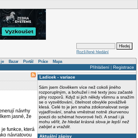
Rozšířené hledání
 je
Bazar
Portál
Práce
Mapa
Přihlášení
|
Registrace
Ladicek
-
variace
Sám jsem člověkem více než cokoli jiného
rozporuplným, a bohužel i mé texty jsou začasté
plny rozporů. Když si jich někdy všimnu a snažím
se o vysvětlování, čitelnost obvykle povážlivě
klesá. Celé to je jen snaha zdokonalovat svoje
enerují návrhy
vyjadřování, snaha vměstnat notně zkurvenou
elkem jasné, že
poezii do schémat hovorové řeči. A snad i já
mohu
věřit, že hledat krásná slova je lepší než
zabíjet a vraždit
.
e
je funkce, která
jako návratovou
Aktuální zápisy