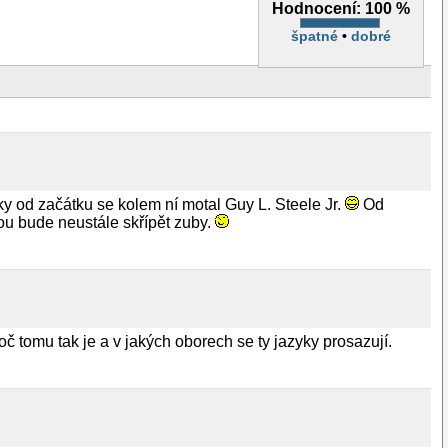
Hodnocení:
100 %
špatné
•
dobré
ky od začátku se kolem ní motal Guy L. Steele Jr.
Od
u bude neustále skřípět zuby.
oč tomu tak je a v jakých oborech se ty jazyky prosazují.