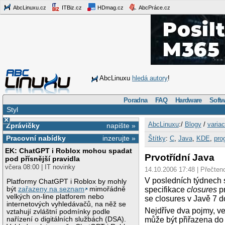
AbcLinuxu.cz
ITBiz.cz
HDmag.cz
AbcPráce.cz
AbcLinuxu
hledá autory
!
Poradna
FAQ
Hardware
Softw
Styl
×
AbcLinuxu
:/
Blogy
/
varia
Zprávičky
napište »
Pracovní nabídky
inzerujte »
Štítky
:
C
,
Java
,
KDE
,
pro
EK: ChatGPT i Roblox mohou spadat
Prvotřídní Java
pod přísnější pravidla
včera 08:00 | IT novinky
14.10.2006 17:48 | Přečten
V posledních týdnech s
Platformy ChatGPT i Roblox by mohly
být
zařazeny na seznam
mimořádně
specifikace
closures
pr
velkých on-line platforem nebo
se closures v Javě 7 
internetových vyhledávačů, na něž se
Nejdříve dva pojmy, ve
vztahují zvláštní podmínky podle
nařízení o digitálních službách (DSA).
může být přiřazena do