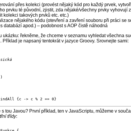
rování přes kolekci (provést nějaký kód pro každý prvek, vytvoř
ho prvku té původní, zjistit, zda nějaké/všechny prvky vyhovují
t kolekci takových prvků etc. etc.)
nalizace nějakého kódu (otevření a zavření souboru při práci se
 s databází apod.) – podobnost s AOP čistě náhodná
 ukázku: řekněme, že chceme v seznamu vyhledat všechna sudá
Příklad je napsaný tentokrát v jazyce Groovy. Srovnejte sami:
asická


)

findAll {c -> c % 2 == 0}
ě s tou Javou? První příklad, ten v JavaScriptu, můžeme v souča
řní třídy
:


Funkce {
