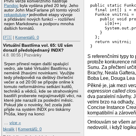
První verze konverzního nástroje
public static Funkc
Pandoc
byla vydána před 20 lety. Jeho
  final int[] i = n
autor John MacFarlane při tomto výročí
  Funkce vnitrni = 
rekapituluje
jednotlivé etapy vývoje
    public void pro
a přidávání nových funkcí – rozšíření
      i[0]++;

nejen Markdownu a podporu mnoha
      System.out.pr
dalších formátů.
    }

  };

|🇵🇸
|
Komentářů: 0
  return vnitrni;

Virtuální Bastlírna vol. 65: Už vám
}
dorazil předobjednaný INDX?
4.8. 00:55 | Pozvánky
S referenčními typy to
protože konkurence ni
Srpen přinesl nejen další spalující
Sunu. Za přečtení určit
vedro, ale také Virtuální Bastlírnu s
Brachy, Neala Gaftera
neméně žhavými novinkami. Využijte
tedy předpovědi na deštivý čtvrteční
Boba Lee, Douga Lea
večer a od 20:00 se připojte online k
Pěkné je, jak mezi ver
tomuto neformálnímu setkání kutilů,
expression called clo
techniků a vědců, kde se strahovskými
bastlíři proberete nejzajímavější věci, na
dva paralelní návrhy. 
které jste narazili za poslední měsíc.
velmi brzo na odhady, 
Pokud jde o novinky, řeč zcela jistě
Concise Instance Creat
přijde na systém INDX pro tiskárny
kompatibilní a zárov
Průša, který na konci
Omlouvám se všem angl
…
více »
nedovolil, i když logi
bkralik
|
Komentářů: 0