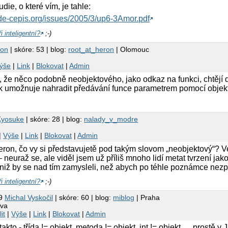
die, o které vím, je tahle:
de-cepis.org/issues/2005/3/up6-3Amor.pdf
 inteligentní?
;-)
ron
| skóre: 53 | blog:
root_at_heron
| Olomouc
ýše
|
Link
|
Blokovat
|
Admin
 že něco podobně neobjektového, jako odkaz na funkci, chtějí dá
yk umožnuje nahradit předávání funce parametrem pomocí objekt
Kyosuke
| skóre: 28 | blog:
nalady_v_modre
|
Výše
|
Link
|
Blokovat
|
Admin
ron, čo vy si představujetě pod takým slovom „neobjektový“? Ve S
– neuraž se, ale viděl jsem už příliš mnoho lidí metat tvrzení ja
aniž by se nad tím zamysleli, než abych po téhle poznámce nez
 inteligentní?
;-)
29
Michal Vyskočil
| skóre: 60 | blog:
miblog
| Praha
ava
it
|
Výše
|
Link
|
Blokovat
|
Admin
kto - třída != objekt, metoda != objekt, int != objekt, ... prostě 