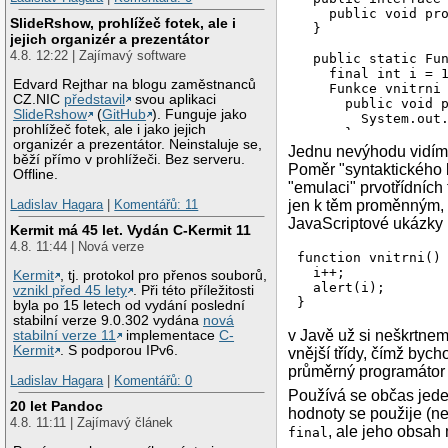
    public void pro
SlideRshow, prohlížeč fotek, ale i
  }

jejich organizér a prezentátor
4.8. 12:22 | Zajímavý software
  public static Fun
    final int i = 1
Edvard Rejthar na blogu zaměstnanců
    Funkce vnitrni 
CZ.NIC
představil
svou aplikaci
      public void p
SlideRshow
(
GitHub
). Funguje jako
        System.out.
prohlížeč fotek, ale i jako jejich
      }

organizér a prezentátor. Neinstaluje se,
    };

Jednu nevýhodu vidíme 
běží přímo v prohlížeči. Bez serveru.
    return vnitrni;
Poměr "syntaktického 
Offline.
  }

"emulaci" prvotřídních 
Ladislav Hagara
|
Komentářů: 11
jen k těm proměnným, 
  public static voi
JavaScriptové ukázky 
    final int i = -
Kermit má 45 let. Vydán C-Kermit 11
    System.out.prin
4.8. 11:44 | Nová verze
function vnitrni() 
    Funkce funkce =
  i++;

Kermit
, tj. protokol pro přenos souborů,
    funkce.proved(
  alert(i);

vznikl před 45 lety
. Při této příležitosti
  }

byla po 15 letech od vydání poslední
}
stabilní verze 9.0.302 vydána
nová
v Javě už si neškrtnem
stabilní verze 11
implementace
C-
Kermit
. S podporou IPv6.
vnější třídy, čímž bych
průměrný programátor 
Ladislav Hagara
|
Komentářů: 0
Používá se občas jeden
20 let Pandoc
hodnoty se použije (n
4.8. 11:11 | Zajímavý článek
, ale jeho obsah
final