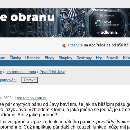
Inzerujte
na AbcPráce.cz od 950 Kč
are
Články
Učebnice
Blogy
Skupiny
Desktopy
Hry
Slovník
Kdo
ce
/
pro temnou strunu
/
Prvotřídní Java
gramování
Upravit
o: 2692× |
pro temnou strunu
e pár chytrých pánů od Javy baví tím, že jak na běžícím pásu g
o jazyk Java. Vzhledem k tomu, o jaká jména se jedná, je už c
dočkáme. Ale v jaké podobě?
lmi vulgárně a z pozice funkcionálního panice:
prvotřídní funkc
 proměnné. Což implikuje pár dalších kouzel: funkce může mít 