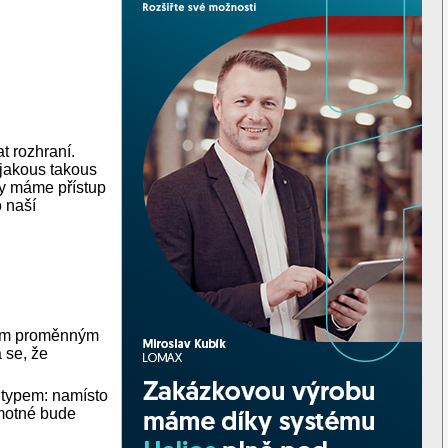
t rozhraní.
 jakous takous
ídy máme přístup
o naší
šem proměnným
 se, že
m typem: namísto
amotné bude