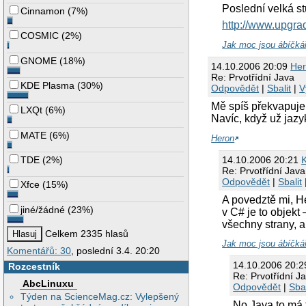
Poslední velká stu
Cinnamon
(
7%
)
http://www.upgra
COSMIC
(
2%
)
Jak moc jsou ábíčkáři
GNOME
(
18%
)
14.10.2006 20:09
He
Re: Prvotřídní Java
KDE Plasma
(
30%
)
Odpovědět
|
Sbalit
|
V
Mě spíš překvapuje,
LXQt
(
6%
)
Navíc, když už jaz
MATE
(
6%
)
Heron
14.10.2006 20:21
TDE
(
2%
)
Re: Prvotřídní Java
Odpovědět
|
Sbalit
Xfce
(
15%
)
A povedztě mi, He
jiné/žádné
(
23%
)
v C# je to objekt 
všechny strany, 
Celkem 2335 hlasů
Jak moc jsou ábíčkáři
Komentářů: 30
, poslední 3.4. 20:20
14.10.2006 20:
Rozcestník
Re: Prvotřídní J
AbcLinuxu
Odpovědět
|
Sbal
Týden na ScienceMag.cz: Vylepšený
No Java to má ta