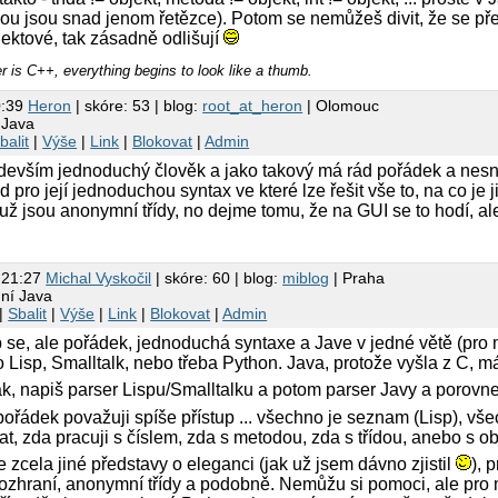
kou jsou snad jenom řetězce). Potom se nemůžeš divit, že se pře
jektové, tak zásadně odlišují
is C++, everything begins to look like a thumb.
0:39
Heron
| skóre: 53 | blog:
root_at_heron
| Olomouc
 Java
balit
|
Výše
|
Link
|
Blokovat
|
Admin
devším jednoduchý člověk a jako takový má rád pořádek a nesnáš
 pro její jednoduchou syntax ve které lze řešit vše to, na co j
už jsou anonymní třídy, no dejme tomu, že na GUI se to hodí, a
 21:27
Michal Vyskočil
| skóre: 60 | blog:
miblog
| Praha
dní Java
|
Sbalit
|
Výše
|
Link
|
Blokovat
|
Admin
 se, ale pořádek, jednoduchá syntaxe a Jave v jedné větě (pr
o Lisp, Smalltalk, nebo třeba Python. Java, protože vyšla z C, má
k, napiš parser Lispu/Smalltalku a potom parser Javy a porovne
pořádek považuji spíše přístup ... všechno je seznam (Lisp), vš
, zda pracuji s číslem, zda s metodou, zda s třídou, anebo s ob
zcela jiné představy o eleganci (jak už jsem dávno zjistil
), 
ozhraní, anonymní třídy a podobně. Nemůžu si pomoci, ale pro m