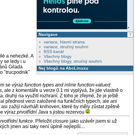
Navigace
?
variace, hlavní strana
variace, stručný souhrn
RSS kanál
ilé a nehezké. A
Všechny blogy
y se ledy i u
Všechny blogy, stručný souhrn
ánů Gilada
Nej blogů na AbcLinuxu
ko "trucpodnik"
tím se výraz
function types and inline function-valued
s
, ale z komentáře u verze 0.1 mi vyplývá, že jde vlastně o
 druhý na využití rozhraní. Z toho je zřejmé, že je ještě
l přednost verzi založené na funkčních typech, ale ani
si zažijí návrháři knihoven, které by měly zůstat zpětně
me výraz
prvotřídní Java
s jistou rezervou
rvotřídní funkce
. Přeložit
closure
jako
uzávěr
jsem si už
ických jmen asi taky není úplně nejlepší…