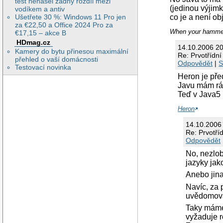
test nenašel žádný rozdíl mezi
(jedinou výjim
vodíkem a antiv
Ušetřete 30 %: Windows 11 Pro jen
co je a není ob
za €22,50 a Office 2024 Pro za
When your hammer 
€17,15 – akce B
HDmag.cz
14.10.2006 2
Kamery do bytu přinesou maximální
Re: Prvotřídní
přehled o vaší domácnosti
Odpovědět
|
S
Testovací novinka
Heron je pře
Javu mám rád
Teď v Java5 
Heron
14.10.2006
Re: Prvotří
Odpovědět
No, nezlob
jazyky jak
Anebo jina
Navíc, za 
uvědomovat
Taky máme 
vyžaduje r