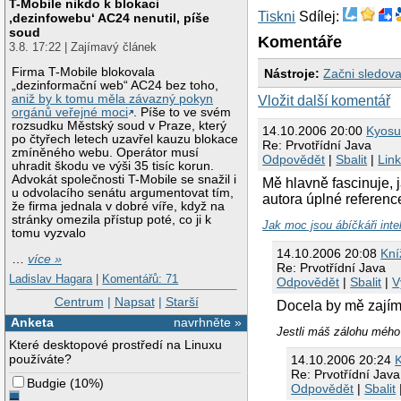
T-Mobile nikdo k blokaci
Tiskni
Sdílej:
‚dezinfowebu‘ AC24 nenutil, píše
soud
Komentáře
3.8. 17:22 | Zajímavý článek
Firma T-Mobile blokovala
Nástroje:
Začni sledova
„dezinformační web“ AC24 bez toho,
aniž by k tomu měla závazný pokyn
Vložit další komentář
orgánů veřejné moci
. Píše to ve svém
rozsudku Městský soud v Praze, který
14.10.2006 20:00
Kyosu
po čtyřech letech uzavřel kauzu blokace
Re: Prvotřídní Java
zmíněného webu. Operátor musí
Odpovědět
|
Sbalit
|
Lin
uhradit škodu ve výši 35 tisíc korun.
Advokát společnosti T-Mobile se snažil i
Mě hlavně fascinuje, 
u odvolacího senátu argumentovat tím,
autora úplné referen
že firma jednala v dobré víře, když na
stránky omezila přístup poté, co ji k
Jak moc jsou ábíčkáři inte
tomu vyzvalo
14.10.2006 20:08
Kní
…
více »
Re: Prvotřídní Java
Ladislav Hagara
|
Komentářů: 71
Odpovědět
|
Sbalit
|
V
Centrum
|
Napsat
|
Starší
Docela by mě zajíma
Anketa
navrhněte »
Jestli máš zálohu mého b
Které desktopové prostředí na Linuxu
používáte?
14.10.2006 20:24
Re: Prvotřídní Java
Budgie
(
10%
)
Odpovědět
|
Sbalit