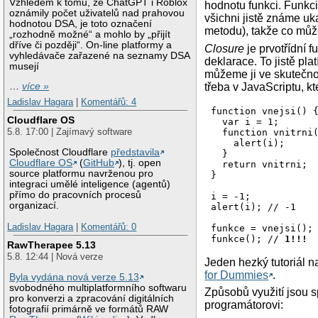
Vzhledem k tomu, že ChatGPT i Roblox
hodnotu funkci. Funkci
oznámily počet uživatelů nad prahovou
všichni jistě známe uk
hodnotou DSA, je toto označení
metodu), takže co mů
„rozhodně možné“ a mohlo by „přijít
dříve či později“. On-line platformy a
Closure
je prvotřídní f
vyhledávače zařazené na seznamy DSA
deklarace. To jistě plat
musejí
můžeme ji ve skutečnos
třeba v JavaScriptu, k
…
více »
Ladislav Hagara
|
Komentářů: 4
function vnejsi() {
Cloudflare OS
  var i = 1;

5.8. 17:00 | Zajímavý software
  function vnitrni(
    alert(i);

Společnost Cloudflare
představila
  }

Cloudflare OS
(
GitHub
), tj. open
  return vnitrni;

source platformu navrženou pro
}

integraci umělé inteligence (agentů)
přímo do pracovních procesů
i = -1;

organizací.
alert(i); // -1

Ladislav Hagara
|
Komentářů: 0
funkce = vnejsi();

funkce(); // 
1!!!
RawTherapee 5.13
5.8. 12:44 | Nová verze
Jeden hezký tutoriál n
for Dummies
.
Byla vydána nová verze 5.13
svobodného multiplatformního softwaru
Způsobů využití jsou s
pro konverzi a zpracování digitálních
programátorovi:
fotografií primárně ve formátů RAW