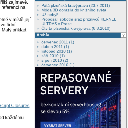
íliš zajímavé,
Pátá plzeňská kravýprava (23.7.2011)
 referencí na
Móda 3D dorazila do knižního světa
Už nebyl!
Proposal: sobotní sraz příznivců KERNEL
lné v místě její
ULTRAS v Praze
votřídní,
Čtvrtá plzeňská kravýprava (8.8.2010)
 Malý příklad,
Archív
?
červenec 2011 (1)
duben 2011 (1)
listopad 2010 (1)
září 2010 (1)
srpen 2010 (2)
červenec 2010 (1)
cript Closures
vhod každému