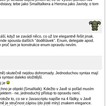
dstavy, tebe jako Smalltalkera a Herona jako Javisty, o tom
í, když se zavádí něco, co už lze elegantně řešit jinak.
e jinde spousta dalších "dodělávek". Enum, delegate apod.
le proč tam je konstrukce enum opravdu nevím.
o mě) skutečně nejdou dohromady. Jednoduchou syntax mají
 syntaxi daleko složitější.
j je
echno je objekt (Smalltalk). Kdežto v Javě si pořád musím
jektem - ne, jednoduchý přístup to opravdu není.
protože to, co se v Javascriptu napíše na 4 řádky, v Javě
ě je stručnost zápisu (do jisté míry) znakem elegance.