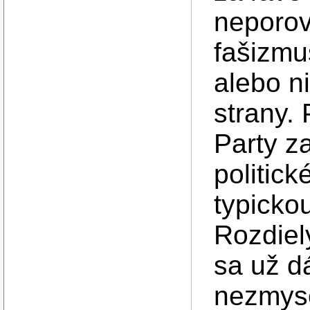
neporov
fašizmu
alebo n
strany.
Party z
politic
typicko
Rozdiel
sa už d
nezmyse