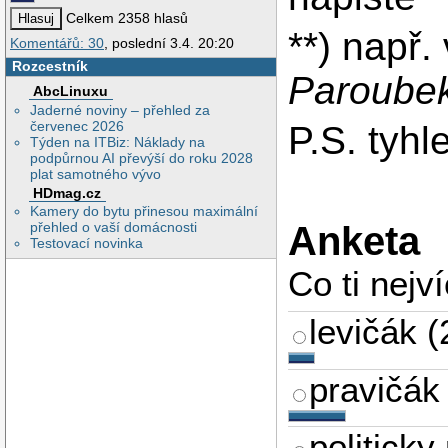
Celkem 2358 hlasů
**) např.
Komentářů: 30
, poslední 3.4. 20:20
Rozcestník
Paroubek
AbcLinuxu
Jaderné noviny – přehled za
červenec 2026
P.S. tyh
Týden na ITBiz: Náklady na
podpůrnou AI převýší do roku 2028
plat samotného vývo
HDmag.cz
Kamery do bytu přinesou maximální
Anketa
přehled o vaší domácnosti
Testovací novinka
Co ti nejv
levičák
(
pravičák
politicky