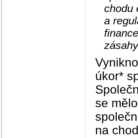
chodu 
a regu
finance
zásahy
Vynikno
úkor* sp
Společn
se mělo
společno
na chod