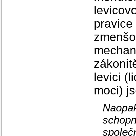
levicovo
pravice
zmenšov
mechani
zákonit
levici (
moci) js
Naopak
schopn
společn