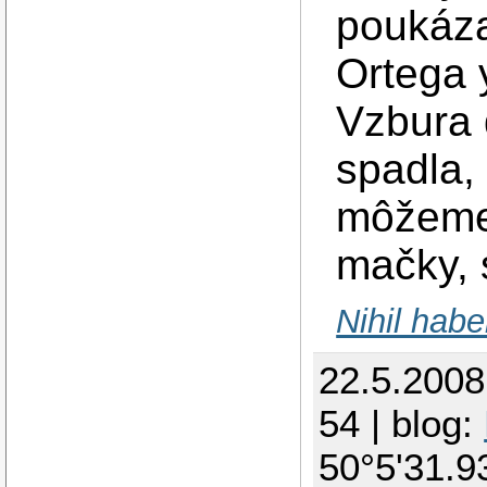
poukáza
Ortega 
Vzbura 
spadla,
môžeme 
mačky, 
Nihil habe
22.5.200
54 | blog:
50°5'31.9