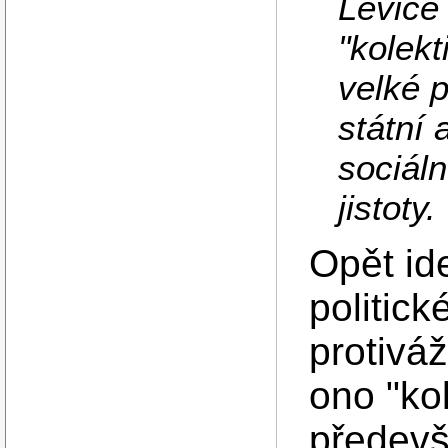
Levice
"kolek
velké p
státní
sociáln
jistoty.
Opět id
politick
protiváž
ono "ko
předevš