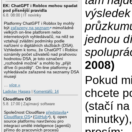
tam najd
EK: ChatGPT i Roblox mohou spadat
výsledek
pod přísnější pravidla
6.8. 08:00 | IT novinky
průzkumu
Platformy ChatGPT i Roblox by mohly
být
zařazeny na seznam
mimořádně
velkých on-line platforem nebo
jednou d
internetových vyhledávačů, na něž se
vztahují zvláštní podmínky podle
nařízení o digitálních službách (DSA).
spoluprá
Vzhledem k tomu, že ChatGPT i Roblox
oznámily počet uživatelů nad prahovou
hodnotou DSA, je toto označení
2008)
„rozhodně možné“ a mohlo by „přijít
dříve či později“. On-line platformy a
vyhledávače zařazené na seznamy DSA
Pokud mi
musejí
…
více »
chcete p
Ladislav Hagara
|
Komentářů: 14
Cloudflare OS
(stačí na
5.8. 17:00 | Zajímavý software
Společnost Cloudflare
představila
minutky),
Cloudflare OS
(
GitHub
), tj. open
source platformu navrženou pro
integraci umělé inteligence (agentů)
prosím:
přímo do pracovních procesů