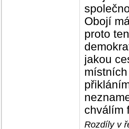
společno
Obojí má
proto te
demokrat
jakou ces
místních
přikláním
nezname
chválím
Rozdíly v 