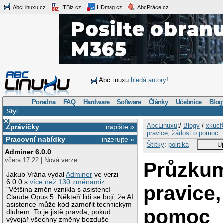
AbcLinuxu.cz
ITBiz.cz
HDmag.cz
AbcPráce.cz
AbcLinuxu
hledá autory
!
Poradna
FAQ
Hardware
Software
Články
Učebnice
Blog
Styl
×
AbcLinuxu
:/
Blogy
/
xkucf
Zprávičky
napište »
pravice, žádost o pomoc
Pracovní nabídky
inzerujte »
Štítky
:
politika
Up
Adminer 6.0.0
včera 17:22 | Nová verze
Průzkum
Jakub Vrána vydal
Adminer
ve verzi
6.0.0 s
více než 130 změnami
:
pravice,
"Většina změn vznikla s asistencí
Claude Opus 5. Někteří lidi se bojí, že AI
asistence může kód zamořit technickým
pomoc
dluhem. To je jistě pravda, pokud
vývojář všechny změny bezduše