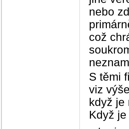
nebo zdr
primárn
což chr
soukro
nezname
S těmi 
viz výše
když je 
Když je