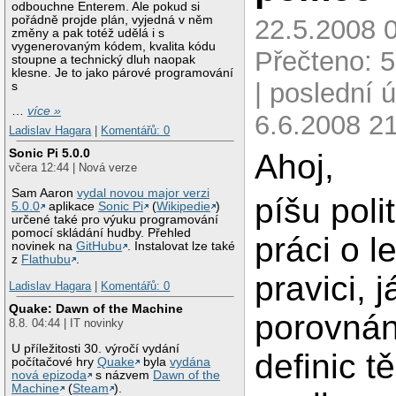
odbouchne Enterem. Ale pokud si
pořádně projde plán, vyjedná v něm
22.5.2008 0
změny a pak totéž udělá i s
vygenerovaným kódem, kvalita kódu
Přečteno: 
stoupne a technický dluh naopak
klesne. Je to jako párové programování
| poslední 
s
…
více »
6.6.2008 2
Ladislav Hagara
|
Komentářů: 0
Sonic Pi 5.0.0
Ahoj,
včera 12:44 | Nová verze
Sam Aaron
vydal novou major verzi
píšu poli
5.0.0
aplikace
Sonic Pi
(
Wikipedie
)
určené také pro výuku programování
pomocí skládání hudby. Přehled
práci o le
novinek na
GitHubu
. Instalovat lze také
z
Flathubu
.
pravici, 
Ladislav Hagara
|
Komentářů: 0
Quake: Dawn of the Machine
porovnán
8.8. 04:44 | IT novinky
U příležitosti 30. výročí vydání
definic t
počítačové hry
Quake
byla
vydána
nová epizoda
s názvem
Dawn of the
Machine
(
Steam
).