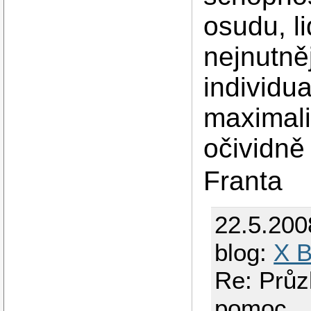
osudu, l
nejnutně
individu
maximali
očividně 
Franta
22.5.200
blog:
X 
Re: Průz
pomoc