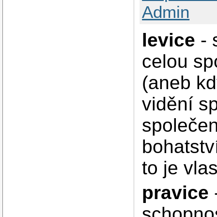
Admin
levice
- 
celou sp
(aneb kdy
vidění s
společen
bohatstv
to je vla
pravice
schopnos