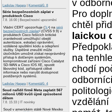
v odborné
Ladislav Hagara
|
Komentářů: 8
Pro dopl
Série bezpečnostních záplat v
produktech Cisco
7.8. 16:00 | Bezpečnostní upozornění
chtěl přid
Vládní CERT upozorňuje (
𝕏
) na
sérii
bezpečnostních záplat
(CVSS 9.9) v
laickou 
produktech Cisco řešících kritické
zranitelnosti umožňující obejití
autentizace, eskalaci oprávnění,
Předpokl
vzdálené spuštění kódu a odepření
služby. Úspěšné zneužití může
útočníkům umožnit získat neoprávněný
na tenhle
přístup k dotčeným systémům,
kompromitovat zařízení Cisco Catalyst
SD-WAN a Cisco IOS XE, spustit
chodí po
libovolný kód, zpřístupnit citlivé
informace nebo narušit dostupnost
odborníc
postižených systémů.
Ladislav Hagara
|
Komentářů: 4
politolog
Soud nařídil firmě Meta zaplatit 567
milionů USD kvůli újmě způsobené
dětem
vzdělání
7.8. 15:33 | IT novinky
Soud v americkém státě Nové Mexiko