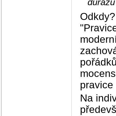
důrazu 
Odkdy? 
"Pravice
moderní
zachová
pořádků
mocensk
pravice
Na indi
předevš