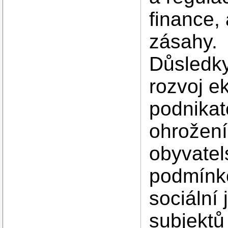
finance, 
zásahy.
Důsledky
rozvoj ek
podnikate
ohrožení
obyvatel
podmínko
sociální 
subjektů