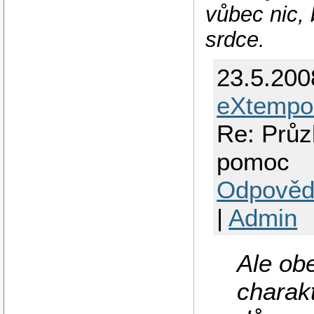
vůbec nic, 
srdce.
23.5.200
eXtempo
Re: Průz
pomoc
Odpověd
|
Admin
Ale ob
charakt