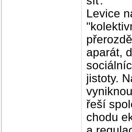
síť.
Levice n
"kolekti
přerozděl
aparát, 
sociální
jistoty.
vyniknou
řeší spo
chodu ek
a regula