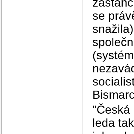
zastánc
se práv
snažila
společn
(systém
nezavá
socialis
Bismarc
"Česká 
leda ta