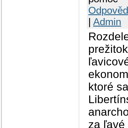
Odpověd
|
Admin
Rozdele
prežito
ľavicov
ekonomi
ktoré sa
Libertí
anarcho
za ľavé