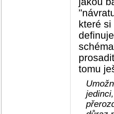
jakou b
"návrat
které si
definuj
schémat
prosadi
tomu je
Umožně
jedinci
přerozd
důraz n