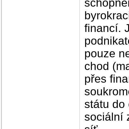
schopném
byrokrac
financí.
podnikate
pouze ne
chod (ma
přes fin
soukrom
státu do
sociální