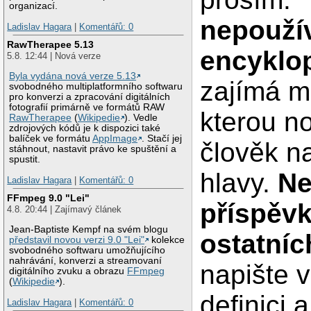
organizací.
nepoužív
Ladislav Hagara
|
Komentářů: 0
RawTherapee 5.13
encyklo
5.8. 12:44 | Nová verze
Byla vydána nová verze 5.13
zajímá m
svobodného multiplatformního softwaru
pro konverzi a zpracování digitálních
fotografií primárně ve formátů RAW
kterou n
RawTherapee
(
Wikipedie
). Vedle
zdrojových kódů je k dispozici také
balíček ve formátu
AppImage
. Stačí jej
člověk n
stáhnout, nastavit právo ke spuštění a
spustit.
hlavy.
Ne
Ladislav Hagara
|
Komentářů: 0
FFmpeg 9.0 "Lei"
příspěv
4.8. 20:44 | Zajímavý článek
Jean-Baptiste Kempf na svém blogu
ostatníc
představil novou verzi 9.0 "Lei"
kolekce
svobodného softwaru umožňujícího
nahrávání, konverzi a streamovaní
napište v
digitálního zvuku a obrazu
FFmpeg
(
Wikipedie
).
definici 
Ladislav Hagara
|
Komentářů: 0