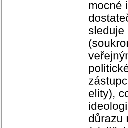
mocné i
dostate
sleduje
(soukro
veřejným
politick
zástupc
elity),
ideolog
důrazu n