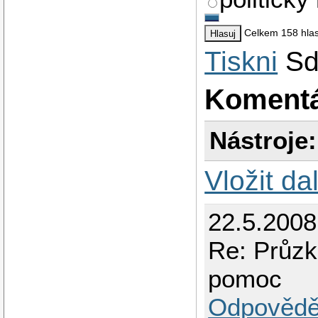
Celkem 158 hla
Tiskni
Sd
Koment
Nástroje:
Vložit da
22.5.200
Re: Průzk
pomoc
Odpovědě