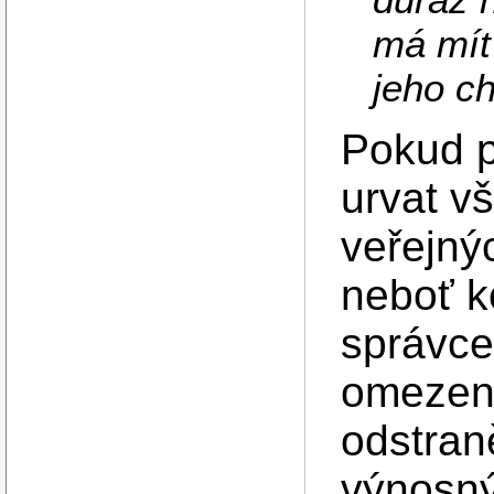
má mít
jeho ch
Pokud p
urvat v
veřejný
neboť ko
správce
omezen
odstran
výnosný