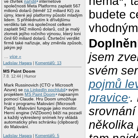
nemá*, t
ve čtvrtek
nařídil
internetové
společnosti Meta Platforms zaplatit 567
budete c
milionů dolarů (téměř 12 miliard Kč) za
újmy, které její platformy působí mladým
lidem. S přihlédnutím k dřívějšímu
vhodným
verdiktu tak má společnost celkem
zaplatit 942 milionů dolarů, což je malý
zlomek jejího ročního výnosu, který loni
činil 60 miliard dolarů. Čtvrteční verdikt
Doplněn
firmě také nařizuje, aby změnila způsob,
jakým její
jsem zveř
…
více »
Ladislav Hagara
|
Komentářů: 13
svém ser
MS Paint Doom
7.8. 12:44 | Humor
pojmů le
Mark Russinovich (CTO v Microsoft
Azure) se
na LinkedIn pochlubil
svým
pravice
.
projektem
MS Paint Doom
napsaným
pomocí Claude. Hru Doom umožňuje
hrát v programu Malování (Microsoft
srovnání 
Paint). Malování funguje jako monitor.
Herní engine (ViZDoom) běží na pozadí
a každý vykreslený snímek hry vkládá
několika 
automaticky přes schránku (clipboard)
do Malování.
Ladislav Hagara
|
Komentářů: 5