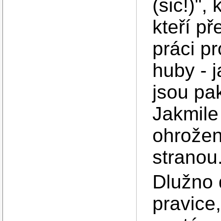
(sic!)",
kteří př
práci pr
huby - j
jsou pak
Jakmile
ohroženy
stranou
Dlužno 
pravice,