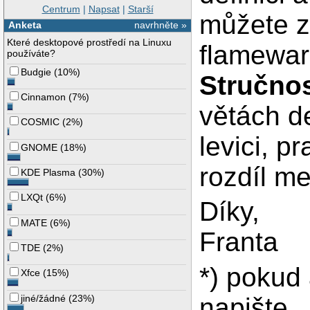
Centrum
|
Napsat
|
Starší
můžete z
Anketa
navrhněte »
Které desktopové prostředí na Linuxu
flamewar
používáte?
Budgie
(
10%
)
Stručno
Cinnamon
(
7%
)
větách de
COSMIC
(
2%
)
levici, pr
GNOME
(
18%
)
rozdíl me
KDE Plasma
(
30%
)
LXQt
(
6%
)
Díky,
MATE
(
6%
)
Franta
TDE
(
2%
)
*) pokud 
Xfce
(
15%
)
napište
jiné/žádné
(
23%
)