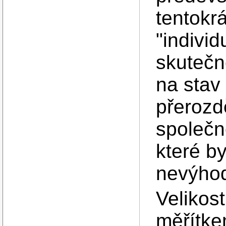
tentokr
"individ
skutečn
na stav 
přerozd
společn
které b
nevýhod
Velikos
měřítke