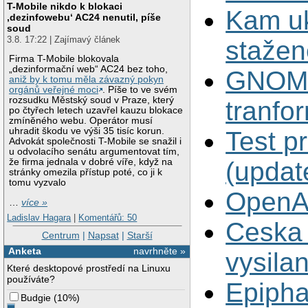
T-Mobile nikdo k blokaci
Kam uk
‚dezinfowebu‘ AC24 nenutil, píše
soud
3.8. 17:22 | Zajímavý článek
stažen
Firma T-Mobile blokovala
„dezinformační web“ AC24 bez toho,
GNOME
aniž by k tomu měla závazný pokyn
orgánů veřejné moci
. Píše to ve svém
rozsudku Městský soud v Praze, který
tranfo
po čtyřech letech uzavřel kauzu blokace
zmíněného webu. Operátor musí
uhradit škodu ve výši 35 tisíc korun.
Test p
Advokát společnosti T-Mobile se snažil i
u odvolacího senátu argumentovat tím,
(updat
že firma jednala v dobré víře, když na
stránky omezila přístup poté, co ji k
tomu vyzvalo
OpenA
…
více »
Ladislav Hagara
|
Komentářů: 50
Ceska 
Centrum
|
Napsat
|
Starší
Anketa
navrhněte »
vysilan
Které desktopové prostředí na Linuxu
používáte?
Epiph
Budgie
(
10%
)