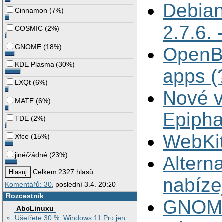
Debian
Cinnamon
(
7%
)
2.7.6. 
COSMIC
(
2%
)
GNOME
(
18%
)
OpenBS
KDE Plasma
(
30%
)
apps (
LXQt
(
6%
)
Nové v
MATE
(
6%
)
Epiph
TDE
(
2%
)
WebKi
Xfce
(
15%
)
jiné/žádné
(
23%
)
Altern
Celkem 2327 hlasů
nabíze
Komentářů: 30
, poslední 3.4. 20:20
Rozcestník
GNOME
AbcLinuxu
Ušetřete 30 %: Windows 11 Pro jen