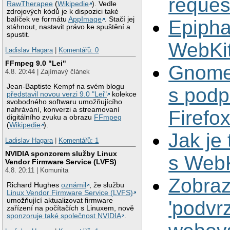
reques
RawTherapee
(
Wikipedie
). Vedle
zdrojových kódů je k dispozici také
balíček ve formátu
AppImage
. Stačí jej
Epipha
stáhnout, nastavit právo ke spuštění a
spustit.
WebKi
Ladislav Hagara
|
Komentářů: 0
FFmpeg 9.0 "Lei"
Gnome
4.8. 20:44 | Zajímavý článek
Jean-Baptiste Kempf na svém blogu
s podp
představil novou verzi 9.0 "Lei"
kolekce
svobodného softwaru umožňujícího
nahrávání, konverzi a streamovaní
Firefo
digitálního zvuku a obrazu
FFmpeg
(
Wikipedie
).
Jak je 
Ladislav Hagara
|
Komentářů: 1
NVIDIA sponzorem služby Linux
s Web
Vendor Firmware Service (LVFS)
4.8. 20:11 | Komunita
Zobraz
Richard Hughes
oznámil
, že službu
Linux Vendor Firmware Service (LVFS)
umožňující aktualizovat firmware
'podvr
zařízení na počítačích s Linuxem, nově
sponzoruje také společnost NVIDIA
.