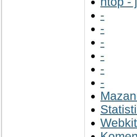
htop -
-
-
-
-
-
-
Mazano
Statist
Webki
Komen