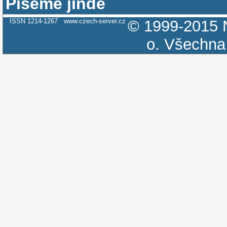
Píšeme jinde
ISSN 1214-1267
www.czech-server.cz
© 1999-2015
o.
Všechna 