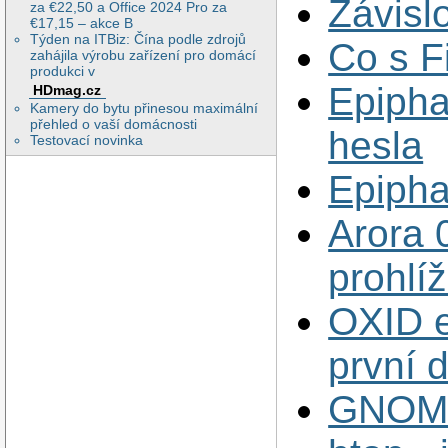
Závisl
za €22,50 a Office 2024 Pro za
€17,15 – akce B
Týden na ITBiz: Čína podle zdrojů
Co s F
zahájila výrobu zařízení pro domácí
produkci v
Epipha
HDmag.cz
Kamery do bytu přinesou maximální
přehled o vaší domácnosti
hesla
Testovací novinka
Epipha
Arora 
prohlí
OXID e
první 
GNOME