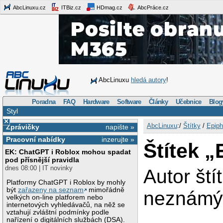
AbcLinuxu.cz
ITBiz.cz
HDmag.cz
AbcPráce.cz
AbcLinuxu
hledá autory
!
Poradna
FAQ
Hardware
Software
Články
Učebnice
Blog
Styl
×
AbcLinuxu
:/
Štítky
/
Epip
Zprávičky
napište »
Pracovní nabídky
inzerujte »
Štítek 
EK: ChatGPT i Roblox mohou spadat
pod přísnější pravidla
dnes 08:00 | IT novinky
Autor ští
Platformy ChatGPT i Roblox by mohly
být
zařazeny na seznam
mimořádně
neznám
velkých on-line platforem nebo
internetových vyhledávačů, na něž se
vztahují zvláštní podmínky podle
nařízení o digitálních službách (DSA).