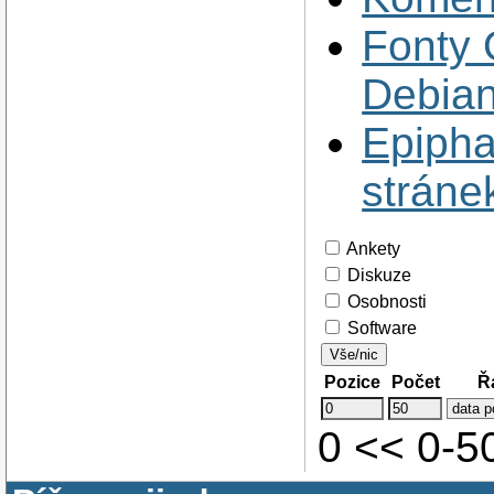
Fonty 
Debia
Epipha
stráne
Ankety
Diskuze
Osobnosti
Software
Vše/nic
Pozice
Počet
Ř
0 << 0-