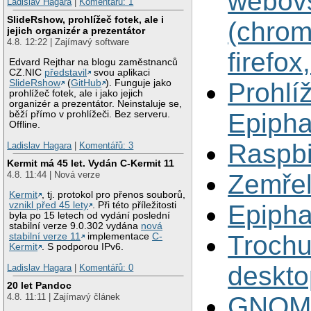
webovs
Ladislav Hagara
|
Komentářů: 1
SlideRshow, prohlížeč fotek, ale i
(chrom
jejich organizér a prezentátor
4.8. 12:22 | Zajímavý software
firefox
Edvard Rejthar na blogu zaměstnanců
CZ.NIC
představil
svou aplikaci
Prohlí
SlideRshow
(
GitHub
). Funguje jako
prohlížeč fotek, ale i jako jejich
organizér a prezentátor. Neinstaluje se,
Epipha
běží přímo v prohlížeči. Bez serveru.
Offline.
Raspbi
Ladislav Hagara
|
Komentářů: 3
Kermit má 45 let. Vydán C-Kermit 11
Zemřel
4.8. 11:44 | Nová verze
Kermit
, tj. protokol pro přenos souborů,
Epipha
vznikl před 45 lety
. Při této příležitosti
byla po 15 letech od vydání poslední
stabilní verze 9.0.302 vydána
nová
Trochu
stabilní verze 11
implementace
C-
Kermit
. S podporou IPv6.
deskt
Ladislav Hagara
|
Komentářů: 0
20 let Pandoc
GNOME 
4.8. 11:11 | Zajímavý článek