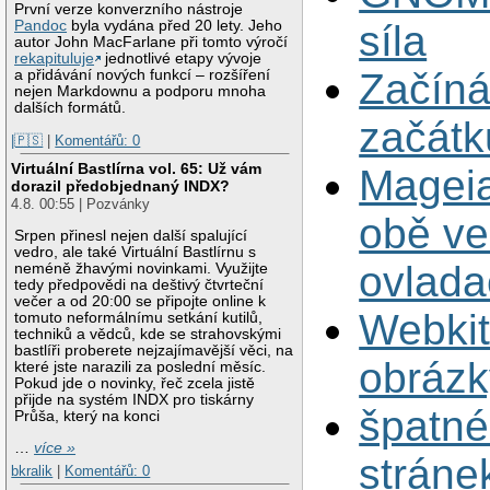
První verze konverzního nástroje
síla
Pandoc
byla vydána před 20 lety. Jeho
autor John MacFarlane při tomto výročí
rekapituluje
jednotlivé etapy vývoje
Začíná
a přidávání nových funkcí – rozšíření
nejen Markdownu a podporu mnoha
dalších formátů.
začátk
|🇵🇸
|
Komentářů: 0
Virtuální Bastlírna vol. 65: Už vám
Mageia
dorazil předobjednaný INDX?
4.8. 00:55 | Pozvánky
obě ve
Srpen přinesl nejen další spalující
vedro, ale také Virtuální Bastlírnu s
ovlada
neméně žhavými novinkami. Využijte
tedy předpovědi na deštivý čtvrteční
večer a od 20:00 se připojte online k
Webkit
tomuto neformálnímu setkání kutilů,
techniků a vědců, kde se strahovskými
bastlíři proberete nejzajímavější věci, na
obrázk
které jste narazili za poslední měsíc.
Pokud jde o novinky, řeč zcela jistě
přijde na systém INDX pro tiskárny
špatné
Průša, který na konci
…
více »
stráne
bkralik
|
Komentářů: 0