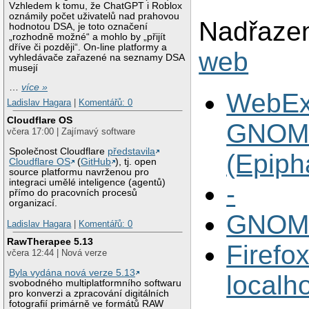
Vzhledem k tomu, že ChatGPT i Roblox
oznámily počet uživatelů nad prahovou
Nadřazen
hodnotou DSA, je toto označení
„rozhodně možné“ a mohlo by „přijít
dříve či později“. On-line platformy a
web
vyhledávače zařazené na seznamy DSA
musejí
…
více »
WebEx
Ladislav Hagara
|
Komentářů: 0
Cloudflare OS
GNOM
včera 17:00 | Zajímavý software
Společnost Cloudflare
představila
(Epiph
Cloudflare OS
(
GitHub
), tj. open
source platformu navrženou pro
integraci umělé inteligence (agentů)
-
přímo do pracovních procesů
organizací.
GNOM
Ladislav Hagara
|
Komentářů: 0
RawTherapee 5.13
Firefox
včera 12:44 | Nová verze
Byla vydána nová verze 5.13
localh
svobodného multiplatformního softwaru
pro konverzi a zpracování digitálních
fotografií primárně ve formátů RAW