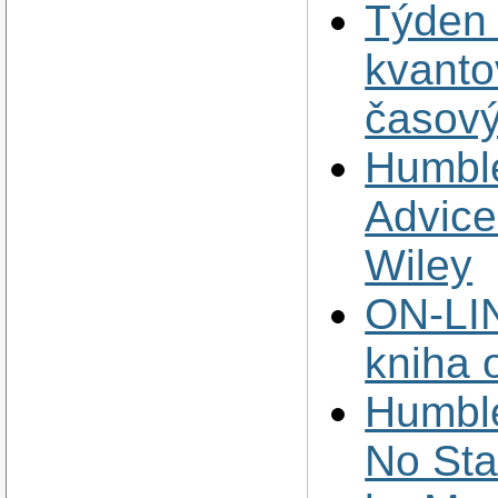
Týden 
kvanto
časový
Humbl
Advice
Wiley
ON-LIN
kniha 
Humble
No Sta