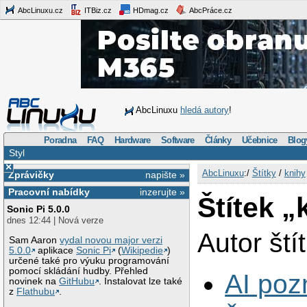
AbcLinuxu.cz
ITBiz.cz
HDmag.cz
AbcPráce.cz
AbcLinuxu
hledá autory
!
Poradna
FAQ
Hardware
Software
Články
Učebnice
Blog
Styl
×
AbcLinuxu
:/
Štítky
/
knihy
Zprávičky
napište »
Pracovní nabídky
inzerujte »
Štítek „
Sonic Pi 5.0.0
dnes 12:44 | Nová verze
Autor ští
Sam Aaron
vydal novou major verzi
5.0.0
aplikace
Sonic Pi
(
Wikipedie
)
určené také pro výuku programování
pomocí skládání hudby. Přehled
AI po
novinek na
GitHubu
. Instalovat lze také
z
Flathubu
.