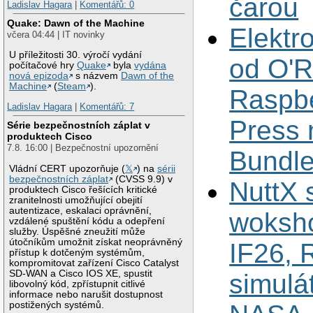
čarou
Ladislav Hagara
|
Komentářů: 0
Quake: Dawn of the Machine
Elektr
včera 04:44 | IT novinky
U příležitosti 30. výročí vydání
od O'Re
počítačové hry
Quake
byla
vydána
nová epizoda
s názvem
Dawn of the
Machine
(
Steam
).
Raspbe
Ladislav Hagara
|
Komentářů: 7
Press
Série bezpečnostních záplat v
produktech Cisco
7.8. 16:00 | Bezpečnostní upozornění
Bundl
Vládní CERT upozorňuje (
𝕏
) na
sérii
bezpečnostních záplat
(CVSS 9.9) v
NuttX
produktech Cisco řešících kritické
zranitelnosti umožňující obejití
autentizace, eskalaci oprávnění,
woksh
vzdálené spuštění kódu a odepření
služby. Úspěšné zneužití může
útočníkům umožnit získat neoprávněný
IF26, 
přístup k dotčeným systémům,
kompromitovat zařízení Cisco Catalyst
SD-WAN a Cisco IOS XE, spustit
simulát
libovolný kód, zpřístupnit citlivé
informace nebo narušit dostupnost
postižených systémů.