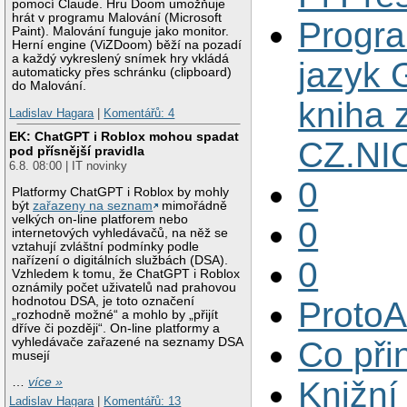
pomocí Claude. Hru Doom umožňuje
hrát v programu Malování (Microsoft
Progr
Paint). Malování funguje jako monitor.
Herní engine (ViZDoom) běží na pozadí
a každý vykreslený snímek hry vkládá
jazyk 
automaticky přes schránku (clipboard)
do Malování.
kniha 
Ladislav Hagara
|
Komentářů: 4
EK: ChatGPT i Roblox mohou spadat
CZ.NI
pod přísnější pravidla
6.8. 08:00 | IT novinky
0
Platformy ChatGPT i Roblox by mohly
být
zařazeny na seznam
mimořádně
velkých on-line platforem nebo
0
internetových vyhledávačů, na něž se
vztahují zvláštní podmínky podle
nařízení o digitálních službách (DSA).
0
Vzhledem k tomu, že ChatGPT i Roblox
oznámily počet uživatelů nad prahovou
hodnotou DSA, je toto označení
Proto
„rozhodně možné“ a mohlo by „přijít
dříve či později“. On-line platformy a
vyhledávače zařazené na seznamy DSA
Co při
musejí
…
více »
Knižní
Ladislav Hagara
|
Komentářů: 13