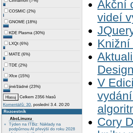
Cinnamon
(
7%
)
Akční 
COSMIC
(
2%
)
videí 
GNOME
(
18%
)
JQuery
KDE Plasma
(
30%
)
Knižní
LXQt
(
6%
)
Aktual
MATE
(
6%
)
TDE
(
2%
)
Design
Xfce
(
15%
)
V Edic
jiné/žádné
(
23%
)
vydání
Celkem 2356 hlasů
Komentářů: 30
, poslední 3.4. 20:20
algori
Rozcestník
Cory D
AbcLinuxu
Týden na ITBiz: Náklady na
podpůrnou AI převýší do roku 2028