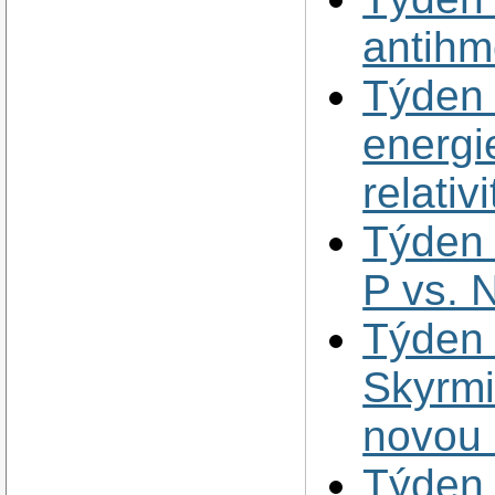
antihm
Týden
energi
relativi
Týden 
P vs. N
Týden 
Skyrmi
novou 
Týden 