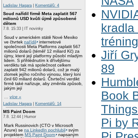
NASA
Ladislav Hagara
|
Komentářů: 4
NVIDI
Soud nařídil firmě Meta zaplatit 567
milionů USD kvůli újmě způsobené
dětem
kradla
7.8. 15:33 | IT novinky
trénin
Soud v americkém státě Nové Mexiko
ve čtvrtek
nařídil
internetové
společnosti Meta Platforms zaplatit 567
Jiří Gr
milionů dolarů (téměř 12 miliard Kč) za
újmy, které její platformy působí mladým
lidem. S přihlédnutím k dřívějšímu
89
verdiktu tak má společnost celkem
zaplatit 942 milionů dolarů, což je malý
zlomek jejího ročního výnosu, který loni
Humbl
činil 60 miliard dolarů. Čtvrteční verdikt
firmě také nařizuje, aby změnila způsob,
jakým její
Book B
…
více »
Ladislav Hagara
|
Komentářů: 14
Things
MS Paint Doom
7.8. 12:44 | Humor
Pi by 
Mark Russinovich (CTO v Microsoft
Azure) se
na LinkedIn pochlubil
svým
Pi Pre
projektem
MS Paint Doom
napsaným