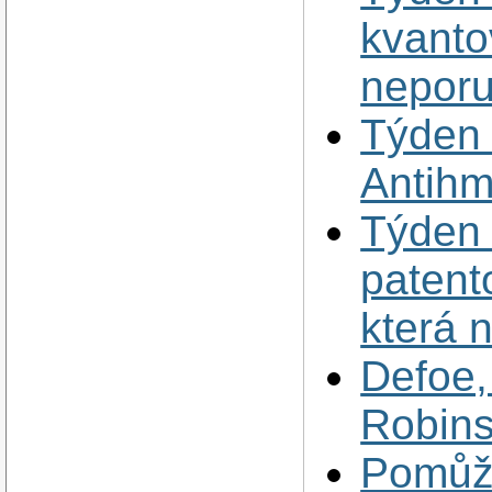
kvanto
neporu
Týden 
Antihm
Týden 
patento
která 
Defoe,
Robin
Pomůžo