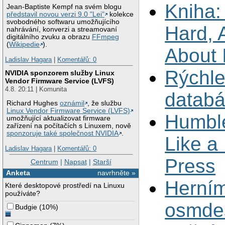
Kniha:
Jean-Baptiste Kempf na svém blogu
představil novou verzi 9.0 "Lei"
kolekce
svobodného softwaru umožňujícího
Hard, 
nahrávání, konverzi a streamovaní
digitálního zvuku a obrazu
FFmpeg
(
Wikipedie
).
About 
Ladislav Hagara
|
Komentářů: 0
Rýchle
NVIDIA sponzorem služby Linux
Vendor Firmware Service (LVFS)
4.8. 20:11 | Komunita
datab
Richard Hughes
oznámil
, že službu
Linux Vendor Firmware Service (LVFS)
Humble
umožňující aktualizovat firmware
zařízení na počítačích s Linuxem, nově
sponzoruje také společnost NVIDIA
.
Like a
Ladislav Hagara
|
Komentářů: 0
Press
Centrum
|
Napsat
|
Starší
Anketa
navrhněte »
Herní
Které desktopové prostředí na Linuxu
používáte?
osmdes
Budgie
(
10%
)