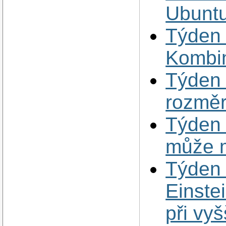
Ubunt
Týden 
Kombin
Týden 
rozmě
Týden 
může mí
Týden 
Einste
při vyš