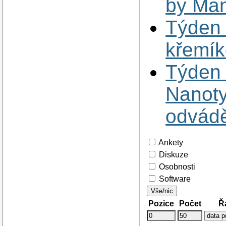
by Man
Týden 
křemí
Týden 
Nanoty
odvádět
Ankety
Diskuze
Osobnosti
Software
Vše/nic
Pozice
Počet
Ř