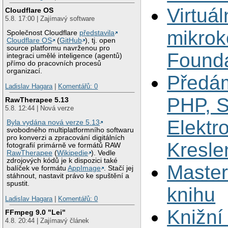
Virtuál
Cloudflare OS
5.8. 17:00 | Zajímavý software
mikrok
Společnost Cloudflare
představila
Cloudflare OS
(
GitHub
), tj. open
source platformu navrženou pro
Founda
integraci umělé inteligence (agentů)
přímo do pracovních procesů
organizací.
Předám
Ladislav Hagara
|
Komentářů: 0
PHP, 
RawTherapee 5.13
5.8. 12:44 | Nová verze
Elektr
Byla vydána nová verze 5.13
svobodného multiplatformního softwaru
pro konverzi a zpracování digitálních
Kresle
fotografií primárně ve formátů RAW
RawTherapee
(
Wikipedie
). Vedle
zdrojových kódů je k dispozici také
Master
balíček ve formátu
AppImage
. Stačí jej
stáhnout, nastavit právo ke spuštění a
spustit.
knihu
Ladislav Hagara
|
Komentářů: 0
Knižní
FFmpeg 9.0 "Lei"
4.8. 20:44 | Zajímavý článek