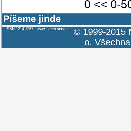
0 << 0-
Píšeme jinde
ISSN 1214-1267
www.czech-server.cz
© 1999-2015
o.
Všechna 