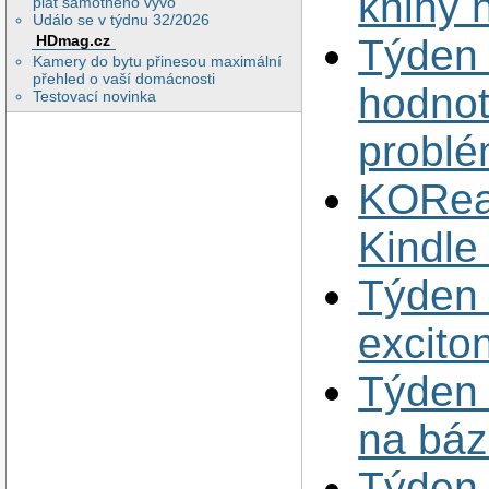
knihy 
plat samotného vývo
Událo se v týdnu 32/2026
HDmag.cz
Týden 
Kamery do bytu přinesou maximální
přehled o vaší domácnosti
hodnot
Testovací novinka
problé
KORea
Kindle 
Týden
exciton
Týden 
na báz
Týden 