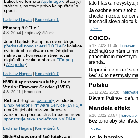
balíček ve formátu
AppImage
. Stačí jej
tato hláska nevyskytuje
stáhnout, nastavit právo ke spuštění a
Ja osobne som z toho 
spustit.
chcete môžete porovn
Ladislav Hagara
|
Komentářů: 0
intonácii slova ale to 
FFmpeg 9.0 "Lei"
více...
4.8. 20:44 | Zajímavý článek
CO/CO₂
Jean-Baptiste Kempf na svém blogu
5.12.2022 11:05 |
hardware
představil novou verzi 9.0 "Lei"
kolekce
Začínajú sa nám tu mn
svobodného softwaru umožňujícího
nahrávání, konverzi a streamovaní
pripomínam miestnym L
digitálního zvuku a obrazu
FFmpeg
sranda.
(
Wikipedie
).
Doporučujem keď ste n
Ladislav Hagara
|
Komentářů: 0
keď sú to nezmysly ma
NVIDIA sponzorem služby Linux
Polsko
Vendor Firmware Service (LVFS)
4.8. 20:11 | Komunita
15.11.2022 23:28 |
hardwar
Dávam Putinovi deň, n
Richard Hughes
oznámil
, že službu
Linux Vendor Firmware Service (LVFS)
Mandela effekt
umožňující aktualizovat firmware
zařízení na počítačích s Linuxem, nově
6.10.2022 20:57 |
hardware
sponzoruje také společnost NVIDIA
.
Bez toho aby ste hľada
více...
Ladislav Hagara
|
Komentářů: 0
SlideRshow, prohlížeč fotek, ale i
To je hamba