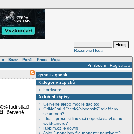
Rozšířené hledání
 je
Bazar
Portál
Práce
Mapa
Přihlášení
|
Registrace
gsnak
-
gsnak
Kategorie zápisků
hardware
Aktuální zápisy
Červené alebo modré tlačítko
50% ľudí stlačí
Odkiaľ sú tí "český/slovenský" telefónny
ačili červené
scammeri?
Idea - preco si linuxaci nepostavia vlastnu
webkameru?
jabbim.cz je down!
Jaky 2-panelovy file manazer pouzivate?