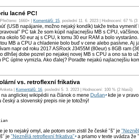
riu lacné PC!
 Přečteno: 1660× |
Komentářů: 15
, poslední 11. 6. 2023 | Hodnocení: 67 % (3 
núť (USB napájanie, možno nejaký kondík) takže treba vymeni
pravoval" PC tak že som kúpil najlacnejšiu MB s CPU, väčšinou
ena okolo 50 eur aj s CPU, k tomu 30 eur RAM a bolo vystaráno.
itou MB a CPU a chladenie bolo buď v cene alebo pasívne. Aj 
žívam napr od roku 2017 ASRock J3455M (80eur) s 8GB ram (36
o dlhšej dobe pozrel po nejakej novej MB s CPU a ono sa to u
h PC úplne vymizla. Ako ďalej? Poradte nejakú najlacnejšiu ko
ární vs. retroflexní frikativa
 Anketa |
Komentářů: 16
, poslední 5. 3. 2023 | Hodnocení: 100 % (2 hlasů)
na anglickej wikipédii na článok o mene
Dušan
kde je v pravo
český a slovenský prepis nie je totožný!
tian
e je to nejaký omyl, ale potom som zistil že české "š" je
"Nezněl
š" je
"Neznělá retroflexní frikativa"
a priamo v texte uvádza že 