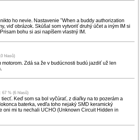
nikto ho nevie. Nastavenie "When a buddy authorization
y, viď obrázok. Skúšal som vytvoriť druhý účet a iným IM si
 Prisam bohu si asi napíšem vlastný IM.
10 hlasů)
 motorom. Zdá sa že v budúcnosti budú jazdiť už len
.
: 67 % (6 hlasů)
tiecť. Keď som sa bol vyčúrať, z diaľky na to pozerám a
to dokonca baterka, vedľa toho nejaký SMD keramický
te oni mi tu nechali UCHO (Unknown Circuit Hidden in