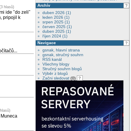
Archív
?
(3 hlasů)
i ide "do zeli"
duben 2026 (1)
leden 2026 (1)
pripojil k
srpen 2025 (1)
červen 2025 (1)
duben 2025 (1)
říjen 2024 (1)
Navigace
?
gsnak, hlavní strana
čítačů...
gsnak, stručný souhrn
RSS kanál
Všechny blogy
Stručný souhrn blogů
Výběr z blogů
Začni sledovat
(0)
?
 hlasů)
i Muneca