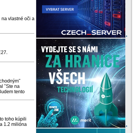
 na vlastné oči a
E27.
východným"
al "Ste na
 Budem tento
o toho kúpili
a 1.2 milióna