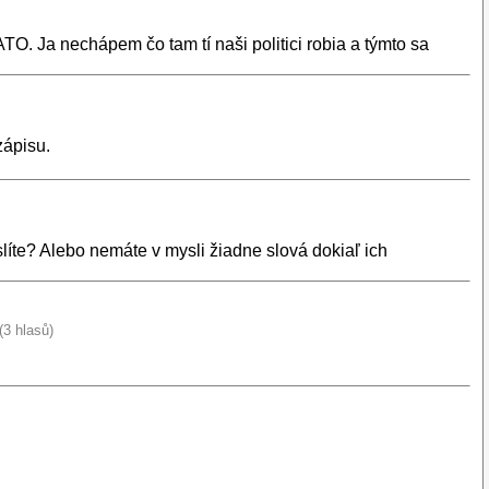
O. Ja nechápem čo tam tí naši politici robia a týmto sa
zápisu.
íte? Alebo nemáte v mysli žiadne slová dokiaľ ich
(3 hlasů)