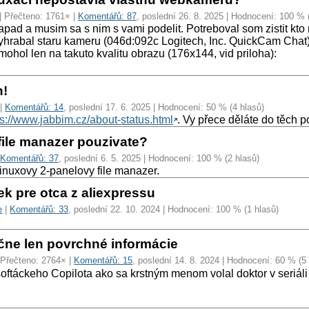
| Přečteno: 1761× |
Komentářů: 87
, poslední 26. 8. 2025 | Hodnocení: 100 % 
pad a musim sa s nim s vami podelit. Potreboval som zistit kto m
hrabal staru kameru (046d:092c Logitech, Inc. QuickCam Chat), 
mohol len na takuto kvalitu obrazu (176x144, vid priloha):
n!
|
Komentářů: 14
, poslední 17. 6. 2025 | Hodnocení: 50 % (4 hlasů)
ps://www.jabbim.cz/about-status.html
. Vy přece děláte do těch po
file manazer pouzivate?
|
Komentářů: 37
, poslední 6. 5. 2025 | Hodnocení: 100 % (2 hlasů)
inuxovy 2-panelovy file manazer.
k pre otca z aliexpressu
e
|
Komentářů: 33
, poslední 22. 10. 2024 | Hodnocení: 100 % (1 hlasů)
čne len povrchné informácie
 Přečteno: 2764× |
Komentářů: 15
, poslední 14. 8. 2024 | Hodnocení: 60 % (5
oftáckeho Copilota ako sa krstným menom volal doktor v seriál