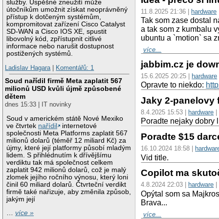
služby. Úspěšné zneužití může
útočníkům umožnit získat neoprávněný
11.8.2025 21:36 |
hardware
přístup k dotčeným systémům,
Tak som zase dostal na
kompromitovat zařízení Cisco Catalyst
a tak som z kumbalu vy
SD-WAN a Cisco IOS XE, spustit
ubuntu a `motion` sa z
libovolný kód, zpřístupnit citlivé
informace nebo narušit dostupnost
více...
postižených systémů.
jabbim.cz je dow
Ladislav Hagara
|
Komentářů: 1
15.6.2025 20:25 |
hardware
Soud nařídil firmě Meta zaplatit 567
Opravte to niekdo:
htt
milionů USD kvůli újmě způsobené
dětem
Jaky 2-panelovy 
dnes 15:33 | IT novinky
8.4.2025 15:53 |
hardware
Soud v americkém státě Nové Mexiko
Poradte nejaky dobry l
ve čtvrtek
nařídil
internetové
společnosti Meta Platforms zaplatit 567
Poradte $15 darce
milionů dolarů (téměř 12 miliard Kč) za
újmy, které její platformy působí mladým
16.10.2024 18:58 |
hardwar
lidem. S přihlédnutím k dřívějšímu
Vid title.
verdiktu tak má společnost celkem
zaplatit 942 milionů dolarů, což je malý
Copilot ma skuto
zlomek jejího ročního výnosu, který loni
činil 60 miliard dolarů. Čtvrteční verdikt
4.8.2024 22:03 |
hardware
|
firmě také nařizuje, aby změnila způsob,
Opýtal som sa Majkros
jakým její
Brava...
…
více »
více...