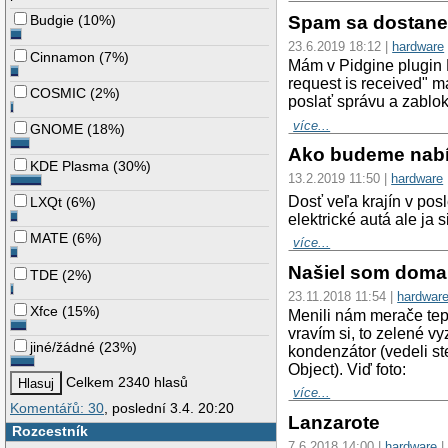
Spam sa dostane 
Budgie
(
10%
)
23.6.2019 18:12 |
hardware
Cinnamon
(
7%
)
Mám v Pidgine plugin 
request is received" m
COSMIC
(
2%
)
poslať správu a zablok
více...
GNOME
(
18%
)
Ako budeme nabíj
KDE Plasma
(
30%
)
13.2.2019 11:50 |
hardware
Dosť veľa krajín v po
LXQt
(
6%
)
elektrické autá ale ja
MATE
(
6%
)
více...
Našiel som dom
TDE
(
2%
)
23.11.2018 11:54 |
hardwar
Xfce
(
15%
)
Menili nám merače tepl
vravím si, to zelené v
jiné/žádné
(
23%
)
kondenzátor (vedeli s
Object). Viď foto:
Celkem 2340 hlasů
více...
Komentářů: 30
, poslední 3.4. 20:20
Lanzarote
Rozcestník
7.6.2018 14:00 |
hardware