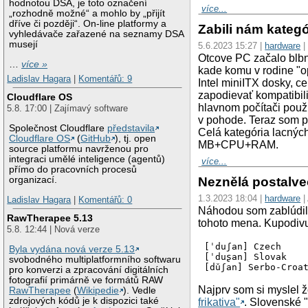
hodnotou DSA, je toto označení
více...
„rozhodně možné“ a mohlo by „přijít
dříve či později“. On-line platformy a
Zabili nám kategó
vyhledávače zařazené na seznamy DSA
musejí
5.6.2023 15:27 |
hardware
|
Otcove PC začalo blb
…
více »
kade komu v rodine "o
Ladislav Hagara
|
Komentářů: 9
Intel miniITX dosky, c
zapodievať kompatibil
Cloudflare OS
hlavnom počítači pou
5.8. 17:00 | Zajímavý software
v pohode. Teraz som p
Společnost Cloudflare
představila
Celá kategória lacnýc
Cloudflare OS
(
GitHub
), tj. open
MB+CPU+RAM.
source platformu navrženou pro
integraci umělé inteligence (agentů)
více...
přímo do pracovních procesů
organizací.
Neznělá postalveol
1.3.2023 18:04 |
hardware
|
Ladislav Hagara
|
Komentářů: 0
Náhodou som zablúdil 
RawTherapee 5.13
tohoto mena. Kupodivu 
5.8. 12:44 | Nová verze
[ˈduʃan] Czech

Byla vydána nová verze 5.13
[ˈduʂan] Slovak

svobodného multiplatformního softwaru
[dǔʃan] Serbo-Croa
pro konverzi a zpracování digitálních
fotografií primárně ve formátů RAW
Najprv som si myslel ž
RawTherapee
(
Wikipedie
). Vedle
zdrojových kódů je k dispozici také
frikativa"
. Slovenské "