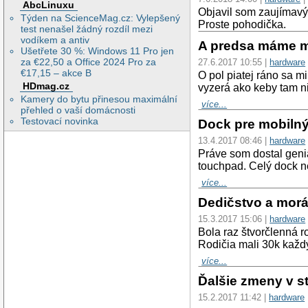
AbcLinuxu
Objavil som zaujímavý 
Týden na ScienceMag.cz: Vylepšený
Proste pohodička.
test nenašel žádný rozdíl mezi
vodíkem a antiv
A predsa máme m
Ušetřete 30 %: Windows 11 Pro jen
za €22,50 a Office 2024 Pro za
27.6.2017 10:55 |
hardware
€17,15 – akce B
O pol piatej ráno sa m
HDmag.cz
vyzerá ako keby tam ni
Kamery do bytu přinesou maximální
více...
přehled o vaší domácnosti
Testovací novinka
Dock pre mobilný
13.4.2017 08:46 |
hardware
Práve som dostal geni
touchpad. Celý dock ne
více...
Dedičstvo a morá
15.3.2017 15:06 |
hardware
Bola raz štvorčlenná ro
Rodičia mali 30k každ
více...
Ďalšie zmeny v 
15.2.2017 11:42 |
hardware