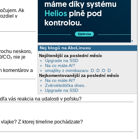
počujem. Ak
ozdiel v
Nej blogů na AbcLinuxu
rochu neskoro,
Nejčtenější za poslední měsíc
O/CO₂ nie je
Upgrade na SSD
Na co máte AI?
h komentárov a
smajlíky z mimibazaru :D :D :D :D
Nejkomentovanější za poslední měsíc
Na co máte AI?
Zvěrokleštička dnes..
Upgrade na SSD
ľa vás reakcia na udalosti v poľsku?
 vlajke? Z ktorej timeline pochádzate?