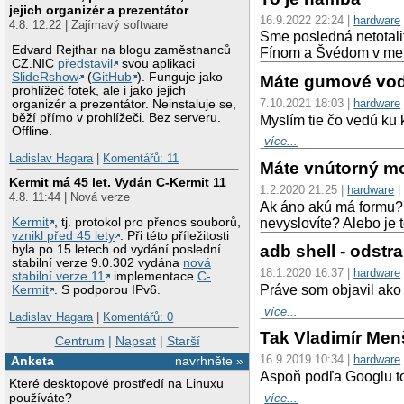
jejich organizér a prezentátor
16.9.2022 22:24 |
hardware
4.8. 12:22 | Zajímavý software
Sme posledná netotalit
Edvard Rejthar na blogu zaměstnanců
Fínom a Švédom v men
CZ.NIC
představil
svou aplikaci
SlideRshow
(
GitHub
). Funguje jako
Máte gumové vo
prohlížeč fotek, ale i jako jejich
7.10.2021 18:03 |
hardware
organizér a prezentátor. Neinstaluje se,
běží přímo v prohlížeči. Bez serveru.
Myslím tie čo vedú ku 
Offline.
více...
Ladislav Hagara
|
Komentářů: 11
Máte vnútorný m
Kermit má 45 let. Vydán C-Kermit 11
1.2.2020 21:25 |
hardware
4.8. 11:44 | Nová verze
Ak áno akú má formu? 
nevyslovíte? Alebo je
Kermit
, tj. protokol pro přenos souborů,
vznikl před 45 lety
. Při této příležitosti
adb shell - odst
byla po 15 letech od vydání poslední
stabilní verze 9.0.302 vydána
nová
18.1.2020 16:37 |
hardware
stabilní verze 11
implementace
C-
Práve som objavil ako
Kermit
. S podporou IPv6.
více...
Ladislav Hagara
|
Komentářů: 0
Tak Vladimír Men
Centrum
|
Napsat
|
Starší
16.9.2019 10:34 |
hardware
Anketa
navrhněte »
Aspoň podľa Googlu to
Které desktopové prostředí na Linuxu
používáte?
více...