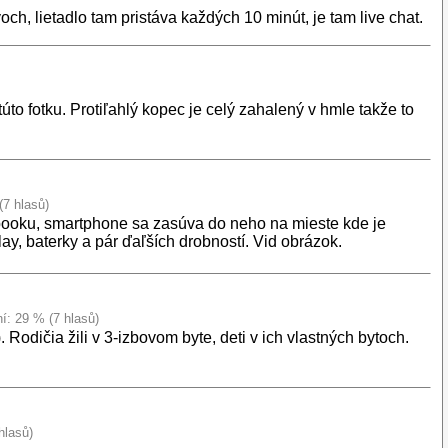
h, lietadlo tam pristáva každých 10 minút, je tam live chat.
to fotku. Protiľahlý kopec je celý zahalený v hmle takže to
(7 hlasů)
ebooku, smartphone sa zasúva do neho na mieste kde je
y, baterky a pár ďaľších drobností. Vid obrázok.
ní: 29 % (7 hlasů)
 Rodičia žili v 3-izbovom byte, deti v ich vlastných bytoch.
hlasů)