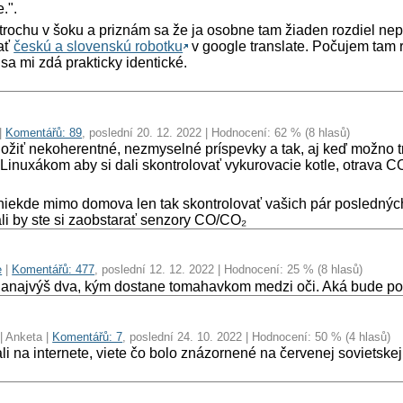
.".
trochu v šoku a priznám sa že ja osobne tam žiaden rozdiel ne
ať
českú a slovenskú robotku
v google translate. Počujem tam r
š sa mi zdá prakticky identické.
|
Komentářů: 89
, poslední 20. 12. 2022 | Hodnocení: 62 % (8 hlasů)
ožiť nekoherentné, nezmyselné príspevky a tak, aj keď možno t
inuxákom aby si dali skontrolovať vykurovacie kotle, otrava C
iekde mimo domova len tak skontrolovať vašich pár poslednýc
li by ste si zaobstarať senzory CO/CO₂
e
|
Komentářů: 477
, poslední 12. 12. 2022 | Hodnocení: 25 % (8 hlasů)
anajvýš dva, kým dostane tomahavkom medzi oči. Aká bude pod
| Anketa |
Komentářů: 7
, poslední 24. 10. 2022 | Hodnocení: 50 % (4 hlasů)
li na internete, viete čo bolo znázornené na červenej sovietskej