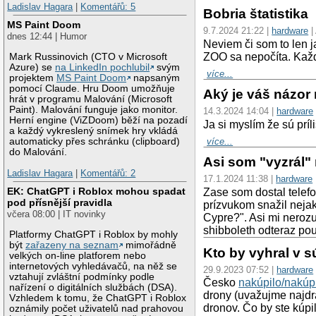
Ladislav Hagara
|
Komentářů: 5
Bobria štatistika
MS Paint Doom
9.7.2024 21:22 |
hardware
|
dnes 12:44 | Humor
Neviem či som to len ja
ZOO sa nepočíta. Každé
Mark Russinovich (CTO v Microsoft
Azure) se
na LinkedIn pochlubil
svým
více...
projektem
MS Paint Doom
napsaným
pomocí Claude. Hru Doom umožňuje
Aký je váš názor
hrát v programu Malování (Microsoft
Paint). Malování funguje jako monitor.
14.3.2024 14:04 |
hardware
Herní engine (ViZDoom) běží na pozadí
Ja si myslím že sú prí
a každý vykreslený snímek hry vkládá
více...
automaticky přes schránku (clipboard)
do Malování.
Asi som "vyzrál"
Ladislav Hagara
|
Komentářů: 2
17.1.2024 11:38 |
hardware
EK: ChatGPT i Roblox mohou spadat
Zase som dostal telef
pod přísnější pravidla
prízvukom snažil neja
včera 08:00 | IT novinky
Cypre?". Asi mi neroz
shibboleth odteraz pou
Platformy ChatGPT i Roblox by mohly
být
zařazeny na seznam
mimořádně
Kto by vyhral v s
velkých on-line platforem nebo
internetových vyhledávačů, na něž se
29.9.2023 07:52 |
hardware
vztahují zvláštní podmínky podle
Česko
nakúpilo/nakúp
nařízení o digitálních službách (DSA).
drony (uvažujme najdra
Vzhledem k tomu, že ChatGPT i Roblox
dronov. Čo by ste kúpi
oznámily počet uživatelů nad prahovou