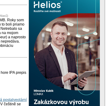
hlasů)
ť MB. Roky som
 to boli priamo
 Netrebalo sa
ja na mojom
eur) a naprosto
ž nepredáva.
mbináciu
 hore IPA prepis
á postalveolární
"V češtině se