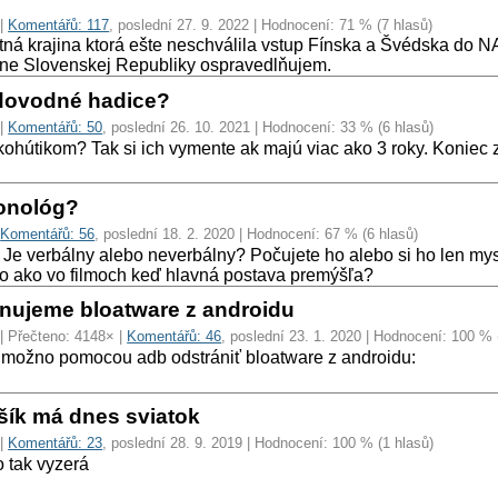
|
Komentářů: 117
, poslední 27. 9. 2022 | Hodnocení: 71 % (7 hlasů)
ná krajina ktorá ešte neschválila vstup Fínska a Švédska do NAT
e Slovenskej Republiky ospravedlňujem.
dovodné hadice?
|
Komentářů: 50
, poslední 26. 10. 2021 | Hodnocení: 33 % (6 hlasů)
kohútikom? Tak si ich vymente ak majú viac ako 3 roky. Koniec 
onológ?
|
Komentářů: 56
, poslední 18. 2. 2020 | Hodnocení: 67 % (6 hlasů)
Je verbálny alebo neverbálny? Počujete ho alebo si ho len mysl
 to ako vo filmoch keď hlavná postava premýšľa?
ranujeme bloatware z androidu
| Přečteno: 4148× |
Komentářů: 46
, poslední 23. 1. 2020 | Hodnocení: 100 % 
 možno pomocou adb odstrániť bloatware z androidu:
šík má dnes sviatok
|
Komentářů: 23
, poslední 28. 9. 2019 | Hodnocení: 100 % (1 hlasů)
 tak vyzerá