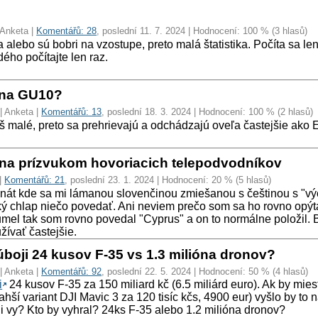
 Anketa |
Komentářů: 28
, poslední 11. 7. 2024 | Hodnocení: 100 % (3 hlasů)
 alebo sú bobri na vzostupe, preto malá štatistika. Počíta sa len
ho počítajte len raz.
 na GU10?
| Anketa |
Komentářů: 13
, poslední 18. 3. 2024 | Hodnocení: 100 % (2 hlasů)
liš malé, preto sa prehrievajú a odchádzajú oveľa častejšie ako 
 na prízvukom hovoriacich telepodvodníkov
|
Komentářů: 21
, poslední 23. 1. 2024 | Hodnocení: 20 % (5 hlasů)
onát kde sa mi lámanou slovenčinou zmiešanou s češtinou s "
ký chlap niečo povedať. Ani neviem prečo som sa ho rovno opýt
umel tak som rovno povedal "Cyprus" a on to normálne položil.
žívať častejšie.
úboji 24 kusov F-35 vs 1.3 milióna dronov?
| Anketa |
Komentářů: 92
, poslední 22. 5. 2024 | Hodnocení: 50 % (4 hlasů)
i
24 kusov F-35 za 150 miliard kč (6.5 miliárd euro). Ak by miest
hší variant DJI Mavic 3 za 120 tisíc kčs, 4900 eur) vyšlo by to n
li vy? Kto by vyhral? 24ks F-35 alebo 1.2 milióna dronov?