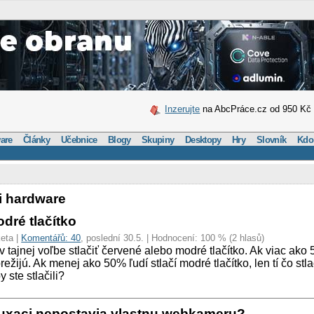
Inzerujte
na AbcPráce.cz od 950 Kč
are
Články
Učebnice
Blogy
Skupiny
Desktopy
Hry
Slovník
Kdo
ii hardware
dré tlačítko
eta |
Komentářů: 40
, poslední 30.5. | Hodnocení: 100 % (2 hlasů)
 tajnej voľbe stlačiť červené alebo modré tlačítko. Ak viac ako 
prežijú. Ak menej ako 50% ľudí stlačí modré tlačítko, len tí čo stl
y ste stlačili?
linuxaci nepostavia vlastnu webkameru?