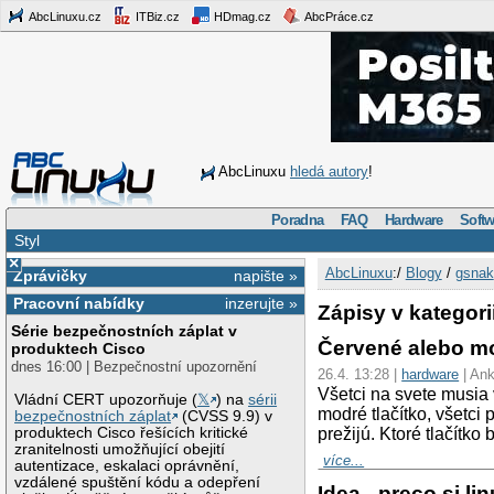
AbcLinuxu.cz
ITBiz.cz
HDmag.cz
AbcPráce.cz
AbcLinuxu
hledá autory
!
Poradna
FAQ
Hardware
Softw
Styl
×
AbcLinuxu
:/
Blogy
/
gsnak
Zprávičky
napište »
Pracovní nabídky
inzerujte »
Zápisy v kategor
Série bezpečnostních záplat v
Červené alebo mo
produktech Cisco
dnes 16:00 | Bezpečnostní upozornění
26.4. 13:28 |
hardware
| Ank
Všetci na svete musia v
Vládní CERT upozorňuje (
𝕏
) na
sérii
modré tlačítko, všetci 
bezpečnostních záplat
(CVSS 9.9) v
produktech Cisco řešících kritické
prežijú. Ktoré tlačítko b
zranitelnosti umožňující obejití
více...
autentizace, eskalaci oprávnění,
vzdálené spuštění kódu a odepření
Idea - preco si 