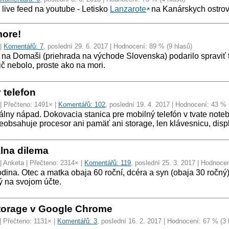
live feed na youtube - Letisko
Lanzarote
na Kanárskych ostrovoc
ore!
|
Komentářů: 7
, poslední 29. 6. 2017 | Hodnocení: 89 % (9 hlasů)
i na Domaši (priehrada na východe Slovenska) podarilo spraviť tú
č nebolo, proste ako na mori.
 telefon
| Přečteno: 1491× |
Komentářů: 102
, poslední 19. 4. 2017 | Hodnocení: 43 % 
álny nápad. Dokovacia stanica pre mobilný telefón v tvate not
obsahuje procesor ani pamäť ani storage, len klávesnicu, displa
lna dilema
| Anketa | Přečteno: 2314× |
Komentářů: 119
, poslední 25. 3. 2017 | Hodnoce
dina. Otec a matka obaja 60 roční, dcéra a syn (obaja 30 ročný).
ý na svojom účte.
storage v Google Chrome
| Přečteno: 1131× |
Komentářů: 3
, poslední 16. 2. 2017 | Hodnocení: 67 % (3 