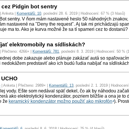
cez Pidgin bot sentry
| Anketa |
Komentářů: 10
, poslední 28. 6. 2019 | Hodnocení: 67 % (3 hlasů)
Bot sentry. V ňom mám nastavené heslo 50 náhodných znakov, 
ám nastavené na "Deny the request". Aj tak mi prichádzajú spam
uje ma to. Ako je kurva možné že sa tí spameri cez to dostanú?
ať elektromobily na sídliskách?
| Přečteno: 4266× |
Komentářů: 781
, poslední 8. 3. 2019 | Hodnocení: 50 % (
slednej dobe zakazuje alebo plánuje zakázať autá so spaľovacím
 si nedokážem predstaviť ako ich budú ľudia nabíjať na sídliskách
a UCHO
e
| Anketa | Přečteno: 2989× |
Komentářů: 13
, poslední 2. 1. 2019 | Hodnocení
ej vody. Ešte som nedával späť dekel, čo ak by náhodou začali 
yzerá ako elektrolytický kondenzátor, pozriem bližšie a ona je 
te že
keramický kondenzátor možno použiť ako mikrofón
). Pros
|
Komentářů: 6
, poslední 8. 6. 2018 | Hodnocení: 75 % (4 hlasů)