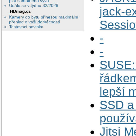
plat samotného vývo
Událo se v týdnu 32/2026
jack-e
HDmag.cz
Kamery do bytu přinesou maximální
Sessio
přehled o vaší domácnosti
Testovací novinka
-
-
SUSE: 
řádkem
lepší 
SSD a 
použív
Jitsi 