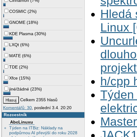
spektr
Cinnamon
(
7%
)
Hledá 
COSMIC
(
2%
)
GNOME
(
18%
)
Linux
KDE Plasma
(
30%
)
Uncurl
LXQt
(
6%
)
dlouho
MATE
(
6%
)
projekt
TDE
(
2%
)
h/cpp 
Xfce
(
15%
)
jiné/žádné
(
23%
)
Týden
Celkem 2355 hlasů
elektri
Komentářů: 30
, poslední 3.4. 20:20
Rozcestník
Master
AbcLinuxu
Týden na ITBiz: Náklady na
JACK1 
podpůrnou AI převýší do roku 2028