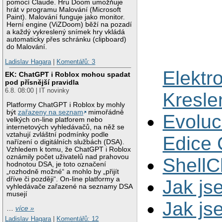
pomocí Claude. Hru Doom umožňuje
hrát v programu Malování (Microsoft
Paint). Malování funguje jako monitor.
Herní engine (ViZDoom) běží na pozadí
a každý vykreslený snímek hry vkládá
automaticky přes schránku (clipboard)
do Malování.
Ladislav Hagara
|
Komentářů: 3
Elektr
EK: ChatGPT i Roblox mohou spadat
pod přísnější pravidla
6.8. 08:00 | IT novinky
Kresle
Platformy ChatGPT i Roblox by mohly
být
zařazeny na seznam
mimořádně
Evoluc
velkých on-line platforem nebo
internetových vyhledávačů, na něž se
vztahují zvláštní podmínky podle
Edice
nařízení o digitálních službách (DSA).
Vzhledem k tomu, že ChatGPT i Roblox
oznámily počet uživatelů nad prahovou
ShellC
hodnotou DSA, je toto označení
„rozhodně možné“ a mohlo by „přijít
dříve či později“. On-line platformy a
Jak js
vyhledávače zařazené na seznamy DSA
musejí
Jak js
…
více »
Ladislav Hagara
|
Komentářů: 12