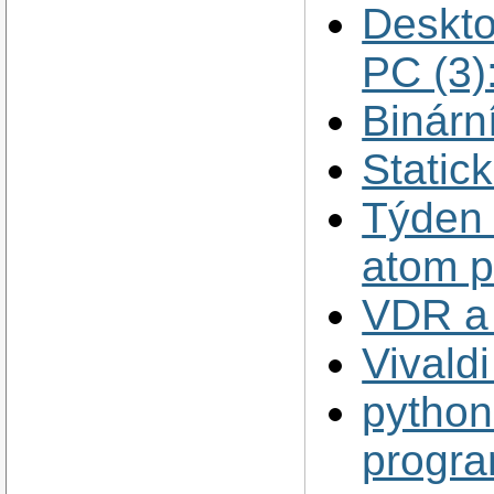
Deskto
PC (3)
Binárn
Static
Týden 
atom p
VDR a 
Vivaldi
python
progra