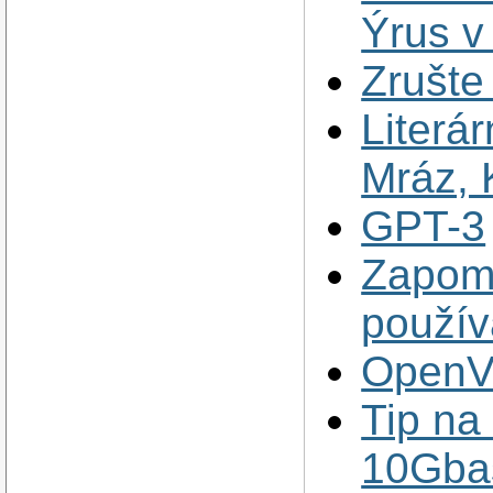
Ýrus v
Zrušte
Literá
Mráz, 
GPT-3
Zapom
použív
OpenVX
Tip na
10Gba