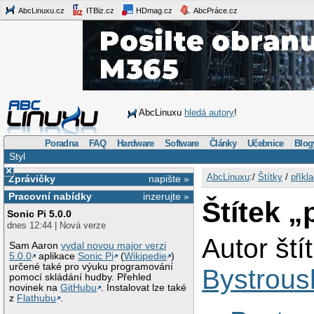
AbcLinuxu.cz
ITBiz.cz
HDmag.cz
AbcPráce.cz
AbcLinuxu
hledá autory
!
Poradna
FAQ
Hardware
Software
Články
Učebnice
Blog
Styl
×
AbcLinuxu
:/
Štítky
/
příkl
Zprávičky
napište »
Pracovní nabídky
inzerujte »
Štítek „
Sonic Pi 5.0.0
dnes 12:44 | Nová verze
Autor ští
Sam Aaron
vydal novou major verzi
5.0.0
aplikace
Sonic Pi
(
Wikipedie
)
určené také pro výuku programování
Bystrou
pomocí skládání hudby. Přehled
novinek na
GitHubu
. Instalovat lze také
z
Flathubu
.