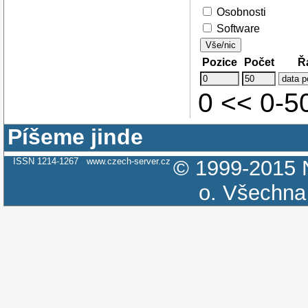
Osobnosti
Software
Vše/nic
Pozice
Počet
Ř
0 << 0-
Píšeme jinde
ISSN 1214-1267
www.czech-server.cz
© 1999-2015
o.
Všechna 