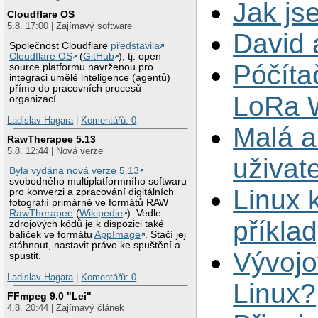
Jak js
Cloudflare OS
5.8. 17:00 | Zajímavý software
David 
Společnost Cloudflare
představila
Cloudflare OS
(
GitHub
), tj. open
Póčíta
source platformu navrženou pro
integraci umělé inteligence (agentů)
přímo do pracovních procesů
LoRa 
organizací.
Ladislav Hagara
|
Komentářů: 0
Malá an
RawTherapee 5.13
5.8. 12:44 | Nová verze
uživat
Byla vydána nová verze 5.13
svobodného multiplatformního softwaru
Linux 
pro konverzi a zpracování digitálních
fotografií primárně ve formátů RAW
RawTherapee
(
Wikipedie
). Vedle
příkla
zdrojových kódů je k dispozici také
balíček ve formátu
AppImage
. Stačí jej
stáhnout, nastavit právo ke spuštění a
Vývojo
spustit.
Ladislav Hagara
|
Komentářů: 0
Linux?
FFmpeg 9.0 "Lei"
4.8. 20:44 | Zajímavý článek