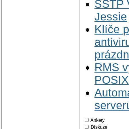
SSTP V
Jessie
Klíče 
antivir
prázdn
RMS vy
POSIX
Automa
serveru
Ankety
Diskuze