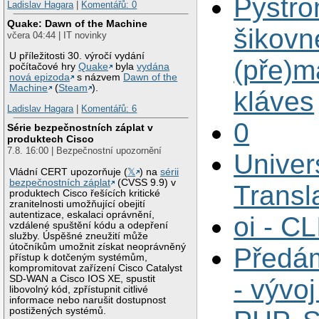
Pystro
Ladislav Hagara
|
Komentářů: 0
Quake: Dawn of the Machine
šikovn
včera 04:44 | IT novinky
U příležitosti 30. výročí vydání
(pře)m
počítačové hry
Quake
byla
vydána
nová epizoda
s názvem
Dawn of the
Machine
(
Steam
).
kláves
Ladislav Hagara
|
Komentářů: 6
0
Série bezpečnostních záplat v
produktech Cisco
7.8. 16:00 | Bezpečnostní upozornění
Univers
Vládní CERT upozorňuje (
𝕏
) na
sérii
bezpečnostních záplat
(CVSS 9.9) v
Transl
produktech Cisco řešících kritické
zranitelnosti umožňující obejití
autentizace, eskalaci oprávnění,
oi - CL
vzdálené spuštění kódu a odepření
služby. Úspěšné zneužití může
útočníkům umožnit získat neoprávněný
Předám
přístup k dotčeným systémům,
kompromitovat zařízení Cisco Catalyst
SD-WAN a Cisco IOS XE, spustit
- vývo
libovolný kód, zpřístupnit citlivé
informace nebo narušit dostupnost
postižených systémů.