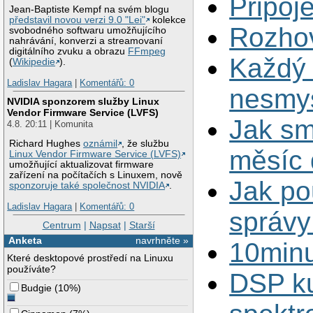
Připoje
Jean-Baptiste Kempf na svém blogu
představil novou verzi 9.0 "Lei"
kolekce
Rozhov
svobodného softwaru umožňujícího
nahrávání, konverzi a streamovaní
digitálního zvuku a obrazu
FFmpeg
Každý 
(
Wikipedie
).
Ladislav Hagara
|
Komentářů: 0
nesmys
NVIDIA sponzorem služby Linux
Vendor Firmware Service (LVFS)
Jak sm
4.8. 20:11 | Komunita
Richard Hughes
oznámil
, že službu
měsíc 
Linux Vendor Firmware Service (LVFS)
umožňující aktualizovat firmware
zařízení na počítačích s Linuxem, nově
Jak po
sponzoruje také společnost NVIDIA
.
Ladislav Hagara
|
Komentářů: 0
správy
Centrum
|
Napsat
|
Starší
Anketa
navrhněte »
10minu
Které desktopové prostředí na Linuxu
používáte?
DSP ku
Budgie
(
10%
)