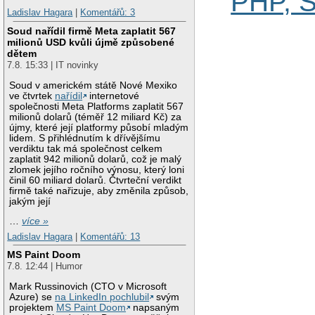
PHP, 
Ladislav Hagara
|
Komentářů: 3
Soud nařídil firmě Meta zaplatit 567
milionů USD kvůli újmě způsobené
dětem
7.8. 15:33 | IT novinky
Soud v americkém státě Nové Mexiko
ve čtvrtek
nařídil
internetové
společnosti Meta Platforms zaplatit 567
milionů dolarů (téměř 12 miliard Kč) za
újmy, které její platformy působí mladým
lidem. S přihlédnutím k dřívějšímu
verdiktu tak má společnost celkem
zaplatit 942 milionů dolarů, což je malý
zlomek jejího ročního výnosu, který loni
činil 60 miliard dolarů. Čtvrteční verdikt
firmě také nařizuje, aby změnila způsob,
jakým její
…
více »
Ladislav Hagara
|
Komentářů: 13
MS Paint Doom
7.8. 12:44 | Humor
Mark Russinovich (CTO v Microsoft
Azure) se
na LinkedIn pochlubil
svým
projektem
MS Paint Doom
napsaným