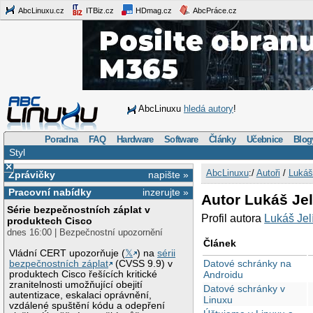
AbcLinuxu.cz
ITBiz.cz
HDmag.cz
AbcPráce.cz
AbcLinuxu
hledá autory
!
Poradna
FAQ
Hardware
Software
Články
Učebnice
Blog
Styl
×
AbcLinuxu
:/
Autoři
/
Lukáš
Zprávičky
napište »
Pracovní nabídky
inzerujte »
Autor Lukáš Jel
Série bezpečnostních záplat v
Profil autora
Lukáš Jel
produktech Cisco
dnes 16:00 | Bezpečnostní upozornění
Článek
Vládní CERT upozorňuje (
𝕏
) na
sérii
Datové schránky na
bezpečnostních záplat
(CVSS 9.9) v
produktech Cisco řešících kritické
Androidu
zranitelnosti umožňující obejití
Datové schránky v
autentizace, eskalaci oprávnění,
Linuxu
vzdálené spuštění kódu a odepření