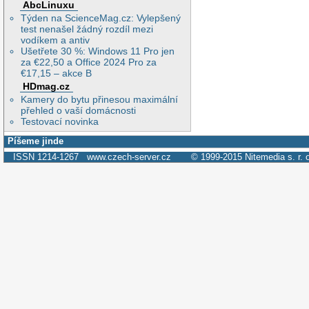
AbcLinuxu
Týden na ScienceMag.cz: Vylepšený
test nenašel žádný rozdíl mezi
vodíkem a antiv
Ušetřete 30 %: Windows 11 Pro jen
za €22,50 a Office 2024 Pro za
€17,15 – akce B
HDmag.cz
Kamery do bytu přinesou maximální
přehled o vaší domácnosti
Testovací novinka
Píšeme jinde
ISSN 1214-1267
www.czech-server.cz
© 1999-2015
Nitemedia s. r. 