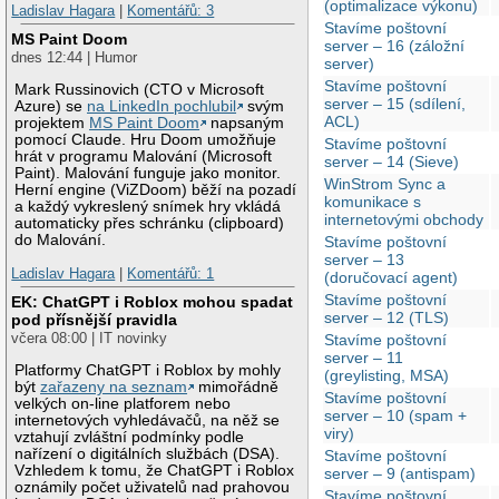
(optimalizace výkonu)
Ladislav Hagara
|
Komentářů: 3
Stavíme poštovní
MS Paint Doom
server – 16 (záložní
dnes 12:44 | Humor
server)
Stavíme poštovní
Mark Russinovich (CTO v Microsoft
server – 15 (sdílení,
Azure) se
na LinkedIn pochlubil
svým
ACL)
projektem
MS Paint Doom
napsaným
pomocí Claude. Hru Doom umožňuje
Stavíme poštovní
hrát v programu Malování (Microsoft
server – 14 (Sieve)
Paint). Malování funguje jako monitor.
WinStrom Sync a
Herní engine (ViZDoom) běží na pozadí
komunikace s
a každý vykreslený snímek hry vkládá
internetovými obchody
automaticky přes schránku (clipboard)
do Malování.
Stavíme poštovní
server – 13
Ladislav Hagara
|
Komentářů: 1
(doručovací agent)
Stavíme poštovní
EK: ChatGPT i Roblox mohou spadat
server – 12 (TLS)
pod přísnější pravidla
včera 08:00 | IT novinky
Stavíme poštovní
server – 11
Platformy ChatGPT i Roblox by mohly
(greylisting, MSA)
být
zařazeny na seznam
mimořádně
Stavíme poštovní
velkých on-line platforem nebo
server – 10 (spam +
internetových vyhledávačů, na něž se
viry)
vztahují zvláštní podmínky podle
nařízení o digitálních službách (DSA).
Stavíme poštovní
Vzhledem k tomu, že ChatGPT i Roblox
server – 9 (antispam)
oznámily počet uživatelů nad prahovou
Stavíme poštovní