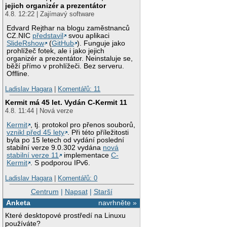
jejich organizér a prezentátor
4.8. 12:22 | Zajímavý software
Edvard Rejthar na blogu zaměstnanců
CZ.NIC
představil
svou aplikaci
SlideRshow
(
GitHub
). Funguje jako
prohlížeč fotek, ale i jako jejich
organizér a prezentátor. Neinstaluje se,
běží přímo v prohlížeči. Bez serveru.
Offline.
Ladislav Hagara
|
Komentářů: 11
Kermit má 45 let. Vydán C-Kermit 11
4.8. 11:44 | Nová verze
Kermit
, tj. protokol pro přenos souborů,
vznikl před 45 lety
. Při této příležitosti
byla po 15 letech od vydání poslední
stabilní verze 9.0.302 vydána
nová
stabilní verze 11
implementace
C-
Kermit
. S podporou IPv6.
Ladislav Hagara
|
Komentářů: 0
Centrum
|
Napsat
|
Starší
Anketa
navrhněte »
Které desktopové prostředí na Linuxu
používáte?