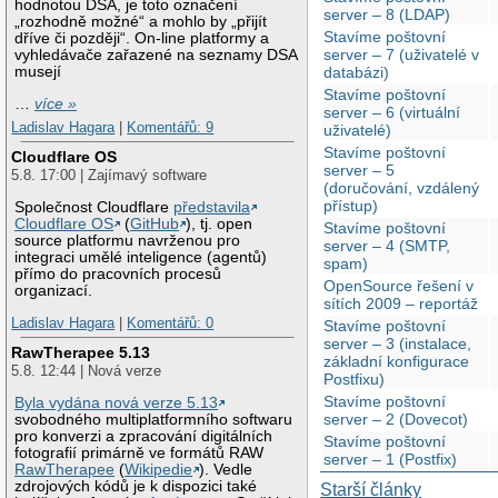
hodnotou DSA, je toto označení
server – 8 (LDAP)
„rozhodně možné“ a mohlo by „přijít
Stavíme poštovní
dříve či později“. On-line platformy a
server – 7 (uživatelé v
vyhledávače zařazené na seznamy DSA
musejí
databázi)
Stavíme poštovní
…
více »
server – 6 (virtuální
Ladislav Hagara
|
Komentářů: 9
uživatelé)
Stavíme poštovní
Cloudflare OS
server – 5
5.8. 17:00 | Zajímavý software
(doručování, vzdálený
přístup)
Společnost Cloudflare
představila
Cloudflare OS
(
GitHub
), tj. open
Stavíme poštovní
source platformu navrženou pro
server – 4 (SMTP,
integraci umělé inteligence (agentů)
spam)
přímo do pracovních procesů
OpenSource řešení v
organizací.
sítích 2009 – reportáž
Ladislav Hagara
|
Komentářů: 0
Stavíme poštovní
server – 3 (instalace,
RawTherapee 5.13
základní konfigurace
5.8. 12:44 | Nová verze
Postfixu)
Stavíme poštovní
Byla vydána nová verze 5.13
server – 2 (Dovecot)
svobodného multiplatformního softwaru
pro konverzi a zpracování digitálních
Stavíme poštovní
fotografií primárně ve formátů RAW
server – 1 (Postfix)
RawTherapee
(
Wikipedie
). Vedle
zdrojových kódů je k dispozici také
Starší články