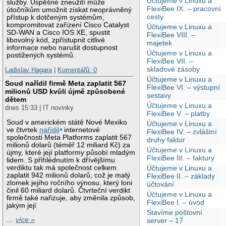
Účtujeme v Linuxu a
služby. Úspěšné zneužití může
FlexiBee IX. – pracovní
útočníkům umožnit získat neoprávněný
cesty
přístup k dotčeným systémům,
kompromitovat zařízení Cisco Catalyst
Účtujeme v Linuxu a
SD-WAN a Cisco IOS XE, spustit
FlexiBee VIII. –
libovolný kód, zpřístupnit citlivé
majetek
informace nebo narušit dostupnost
Účtujeme v Linuxu a
postižených systémů.
FlexiBee VII. –
skladové zásoby
Ladislav Hagara
|
Komentářů: 0
Účtujeme v Linuxu a
Soud nařídil firmě Meta zaplatit 567
FlexiBee VI. – výstupní
milionů USD kvůli újmě způsobené
sestavy
dětem
Účtujeme v Linuxu a
dnes 15:33 | IT novinky
FlexiBee V. – platby
Soud v americkém státě Nové Mexiko
Účtujeme v Linuxu a
ve čtvrtek
nařídil
internetové
FlexiBee IV. – zvláštní
společnosti Meta Platforms zaplatit 567
druhy faktur
milionů dolarů (téměř 12 miliard Kč) za
Účtujeme v Linuxu a
újmy, které její platformy působí mladým
FlexiBee III. – faktury
lidem. S přihlédnutím k dřívějšímu
verdiktu tak má společnost celkem
Účtujeme v Linuxu a
zaplatit 942 milionů dolarů, což je malý
FlexiBee II. – základy
zlomek jejího ročního výnosu, který loni
účtování
činil 60 miliard dolarů. Čtvrteční verdikt
Účtujeme v Linuxu a
firmě také nařizuje, aby změnila způsob,
FlexiBee I. – úvod
jakým její
Stavíme poštovní
…
více »
server – 17