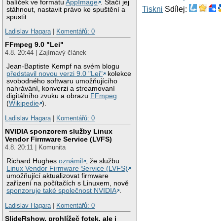
balíček ve formátu
AppImage
. Stačí jej
Tiskni
Sdílej:
stáhnout, nastavit právo ke spuštění a
spustit.
Ladislav Hagara
|
Komentářů: 0
FFmpeg 9.0 "Lei"
4.8. 20:44 | Zajímavý článek
Jean-Baptiste Kempf na svém blogu
představil novou verzi 9.0 "Lei"
kolekce
svobodného softwaru umožňujícího
nahrávání, konverzi a streamovaní
digitálního zvuku a obrazu
FFmpeg
(
Wikipedie
).
Ladislav Hagara
|
Komentářů: 0
NVIDIA sponzorem služby Linux
Vendor Firmware Service (LVFS)
4.8. 20:11 | Komunita
Richard Hughes
oznámil
, že službu
Linux Vendor Firmware Service (LVFS)
umožňující aktualizovat firmware
zařízení na počítačích s Linuxem, nově
sponzoruje také společnost NVIDIA
.
Ladislav Hagara
|
Komentářů: 0
SlideRshow, prohlížeč fotek, ale i