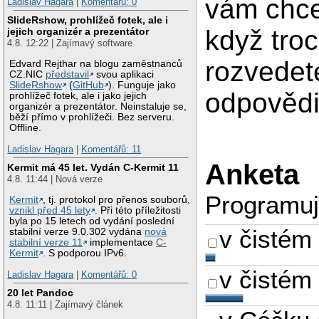
vám chce
Ladislav Hagara
|
Komentářů: 0
SlideRshow, prohlížeč fotek, ale i
když tro
jejich organizér a prezentátor
4.8. 12:22 | Zajímavý software
rozvedet
Edvard Rejthar na blogu zaměstnanců
CZ.NIC
představil
svou aplikaci
SlideRshow
(
GitHub
). Funguje jako
odpovědi 
prohlížeč fotek, ale i jako jejich
organizér a prezentátor. Neinstaluje se,
běží přímo v prohlížeči. Bez serveru.
Offline.
Ladislav Hagara
|
Komentářů: 11
Anketa
Kermit má 45 let. Vydán C-Kermit 11
4.8. 11:44 | Nová verze
Programuji
Kermit
, tj. protokol pro přenos souborů,
vznikl před 45 lety
. Při této příležitosti
byla po 15 letech od vydání poslední
v čistém
stabilní verze 9.0.302 vydána
nová
stabilní verze 11
implementace
C-
Kermit
. S podporou IPv6.
v čistém
Ladislav Hagara
|
Komentářů: 0
20 let Pandoc
4.8. 11:11 | Zajímavý článek