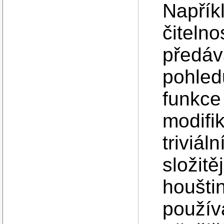
Napřík
čitelno
předáv
pohledu
funkce
modifi
triviál
složit
houšti
použív