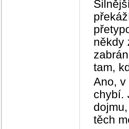
Silnějš
překáž
přetyp
někdy 
zabráni
tam, k
Ano, v
chybí.
dojmu,
těch m