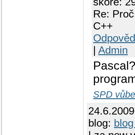
skóre: 29
Re: Proč
C++
Odpověd
|
Admin
Pascal?
progra
SPD vůbec
24.6.200
blog:
blog
| za new y