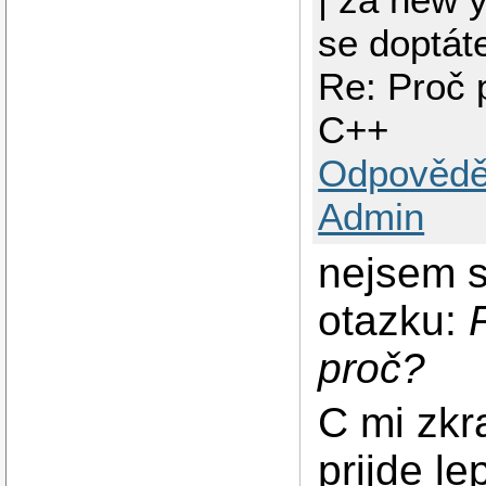
se doptát
Re: Proč 
C++
Odpovědě
Admin
nejsem 
otazku:
proč?
C mi zkr
prijde le