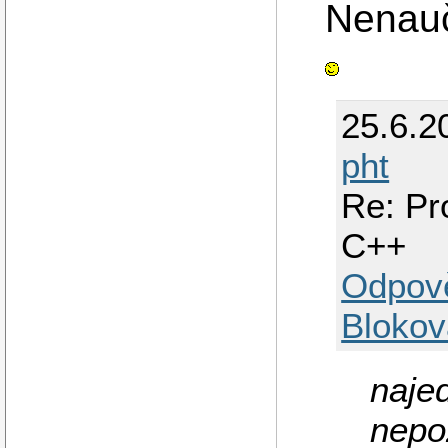
Nenauč
25.6.2
pht
Re: Pr
C++
Odpov
Blokov
naje
nepoz