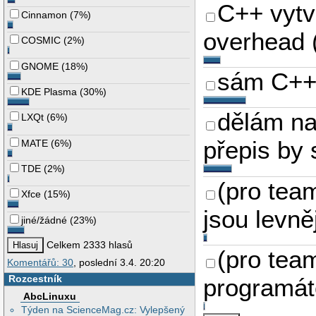
C++ vytv
Cinnamon
(
7%
)
overhead
COSMIC
(
2%
)
GNOME
(
18%
)
sám C++
KDE Plasma
(
30%
)
dělám na
LXQt
(
6%
)
přepis by 
MATE
(
6%
)
TDE
(
2%
)
(pro tea
Xfce
(
15%
)
jsou levně
jiné/žádné
(
23%
)
Celkem 2333 hlasů
(pro tea
Komentářů: 30
, poslední 3.4. 20:20
Rozcestník
programát
AbcLinuxu
Týden na ScienceMag.cz: Vylepšený