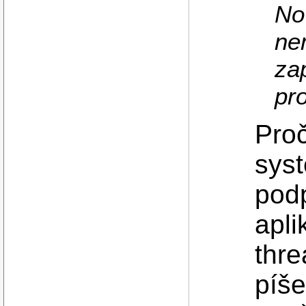
No
ne
za
pr
Pro
sys
podp
apli
thre
píše