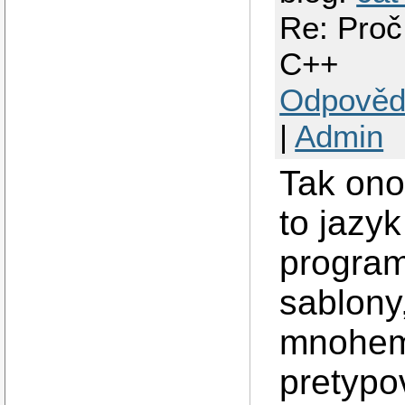
Re: Proč
C++
Odpověd
|
Admin
Tak ono
to jazy
program
sablony,
mnohem
pretypo