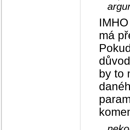
argu
IMHO 
má př
Pokud
důvod
by to 
danéh
param
koment
neko