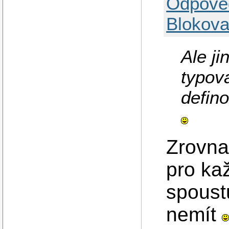
Odpově
Blokova
Ale ji
typov
defino
Zrovna
pro kaž
spoust
nemít