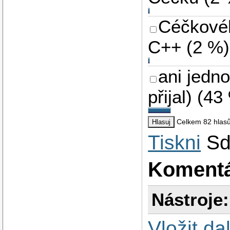
Céčkovéh
C++
(
2 %
)
ani jedn
přijal)
(
43
Celkem 82 hlas
Tiskni
Sd
Koment
Nástroje:
Vložit da