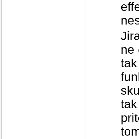
eff
nes
Jir
ne 
tak
fun
sku
ta
pri
tom