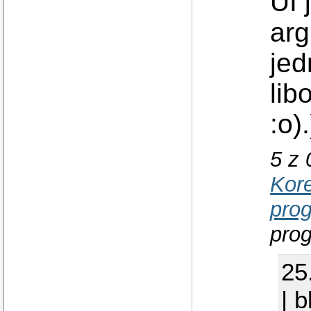
UI 
arg
jed
lib
:o).
5 z 
Kor
pro
prog
25
| 