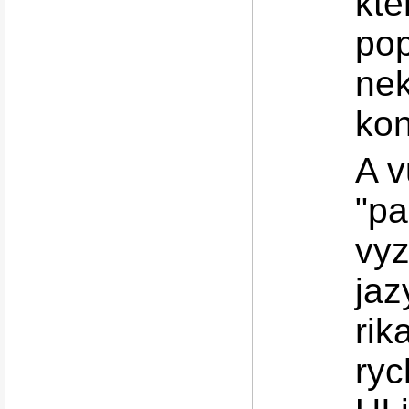
kte
pop
ne
ko
A v
"pa
vyz
jaz
rik
ryc