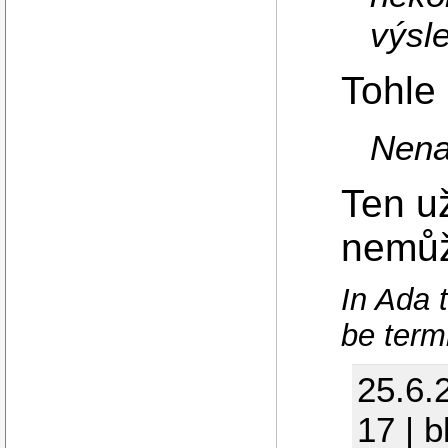
výsl
Tohle
Nena
Ten už
nemůž
In Ada t
be term
25.6.
17 | 