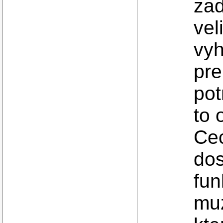
zad
vel
vyh
pre
pot
to 
Cec
dos
fun
muz