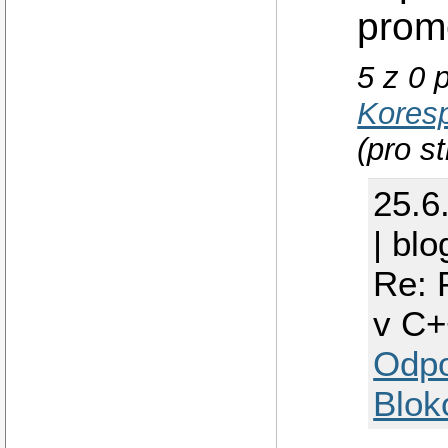
prom
5 z 0 
Kores
(pro s
25.6
| blo
Re: 
v C+
Odp
Blok