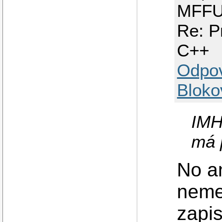
MFF
Re: P
C++
Odpo
Bloko
IMH
má 
No a
nemel
zapis