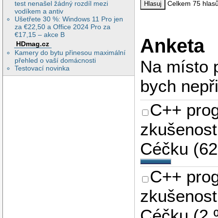
test nenašel žádný rozdíl mezi
Celkem 75 hlas
vodíkem a antiv
Ušetřete 30 %: Windows 11 Pro jen
za €22,50 a Office 2024 Pro za
€17,15 – akce B
Anketa
HDmag.cz
Kamery do bytu přinesou maximální
přehled o vaší domácnosti
Na místo 
Testovací novinka
bych nepři
C++ prog
zkušenost
Céčku
(
6
C++ prog
zkušenost
Céčku
(
2