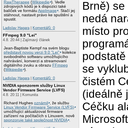
Brně) se
RawTherapee
(
Wikipedie
). Vedle
zdrojových kódů je k dispozici také
balíček ve formátu
AppImage
. Stačí jej
nedá nar
stáhnout, nastavit právo ke spuštění a
spustit.
místo pr
Ladislav Hagara
|
Komentářů: 0
FFmpeg 9.0 "Lei"
programá
4.8. 20:44 | Zajímavý článek
Jean-Baptiste Kempf na svém blogu
podstatě
představil novou verzi 9.0 "Lei"
kolekce
svobodného softwaru umožňujícího
nahrávání, konverzi a streamovaní
se vyklu
digitálního zvuku a obrazu
FFmpeg
(
Wikipedie
).
čistém C
Ladislav Hagara
|
Komentářů: 0
NVIDIA sponzorem služby Linux
(ideálně 
Vendor Firmware Service (LVFS)
4.8. 20:11 | Komunita
Céčku al
Richard Hughes
oznámil
, že službu
Linux Vendor Firmware Service (LVFS)
umožňující aktualizovat firmware
Microsof
zařízení na počítačích s Linuxem, nově
sponzoruje také společnost NVIDIA
.