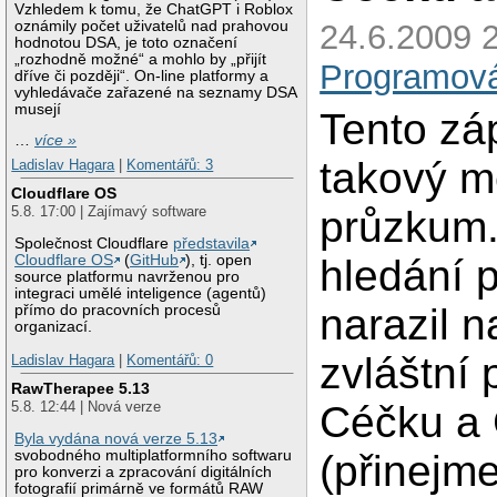
Vzhledem k tomu, že ChatGPT i Roblox
oznámily počet uživatelů nad prahovou
24.6.2009 2
hodnotou DSA, je toto označení
„rozhodně možné“ a mohlo by „přijít
Programov
dříve či později“. On-line platformy a
vyhledávače zařazené na seznamy DSA
musejí
Tento zá
…
více »
takový m
Ladislav Hagara
|
Komentářů: 3
Cloudflare OS
průzkum.
5.8. 17:00 | Zajímavý software
Společnost Cloudflare
představila
hledání 
Cloudflare OS
(
GitHub
), tj. open
source platformu navrženou pro
integraci umělé inteligence (agentů)
narazil 
přímo do pracovních procesů
organizací.
zvláštní 
Ladislav Hagara
|
Komentářů: 0
RawTherapee 5.13
Céčku a
5.8. 12:44 | Nová verze
Byla vydána nová verze 5.13
(přinejm
svobodného multiplatformního softwaru
pro konverzi a zpracování digitálních
fotografií primárně ve formátů RAW