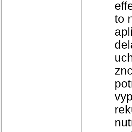
eff
to 
apl
del
uch
zno
pot
vyp
rek
nut