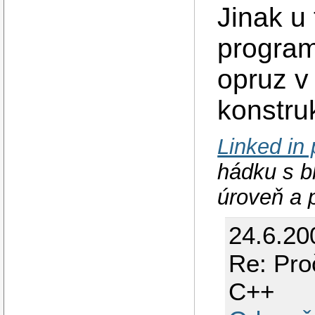
Jinak u
program
opruz v
konstru
Linked in p
hádku s b
úroveň a 
24.6.20
Re: Pro
C++