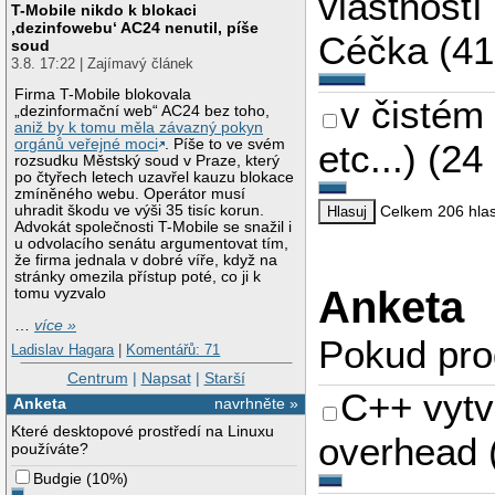
vlastností
T-Mobile nikdo k blokaci
‚dezinfowebu‘ AC24 nenutil, píše
Céčka
(
4
soud
3.8. 17:22 | Zajímavý článek
Firma T-Mobile blokovala
v čistém 
„dezinformační web“ AC24 bez toho,
aniž by k tomu měla závazný pokyn
orgánů veřejné moci
. Píše to ve svém
etc...)
(
24
rozsudku Městský soud v Praze, který
po čtyřech letech uzavřel kauzu blokace
zmíněného webu. Operátor musí
Celkem 206 hla
uhradit škodu ve výši 35 tisíc korun.
Advokát společnosti T-Mobile se snažil i
u odvolacího senátu argumentovat tím,
že firma jednala v dobré víře, když na
stránky omezila přístup poté, co ji k
Anketa
tomu vyzvalo
…
více »
Pokud pro
Ladislav Hagara
|
Komentářů: 71
Centrum
|
Napsat
|
Starší
C++ vytv
Anketa
navrhněte »
Které desktopové prostředí na Linuxu
overhead
používáte?
Budgie
(
10%
)