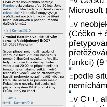
v Céčku 
První verze konverzního nástroje
Pandoc
byla vydána před 20 lety. Jeho
Microsoft
autor John MacFarlane při tomto výročí
rekapituluje
jednotlivé etapy vývoje
a přidávání nových funkcí – rozšíření
nejen Markdownu a podporu mnoha
v neobj
dalších formátů.
(Céčko + 
|🇵🇸
|
Komentářů: 0
Virtuální Bastlírna vol. 65: Už vám
přetypová
dorazil předobjednaný INDX?
4.8. 00:55 | Pozvánky
přetěžová
Srpen přinesl nejen další spalující
vedro, ale také Virtuální Bastlírnu s
neméně žhavými novinkami. Využijte
funkcí)
(
9
tedy předpovědi na deštivý čtvrteční
večer a od 20:00 se připojte online k
tomuto neformálnímu setkání kutilů,
podle sit
techniků a vědců, kde se strahovskými
bastlíři proberete nejzajímavější věci, na
které jste narazili za poslední měsíc.
nemíchá
Pokud jde o novinky, řeč zcela jistě
přijde na systém INDX pro tiskárny
Průša, který na konci
v C++, a
…
více »
bkralik
|
Komentářů: 0