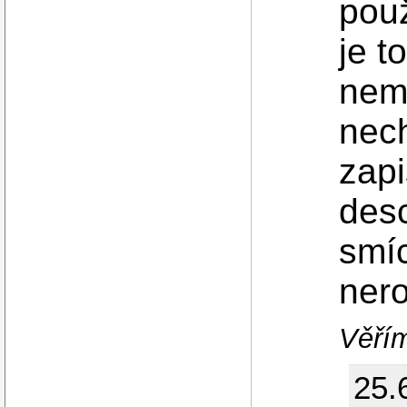
použ
je t
nemě
nec
zapi
desc
smíc
nero
Věří
25.