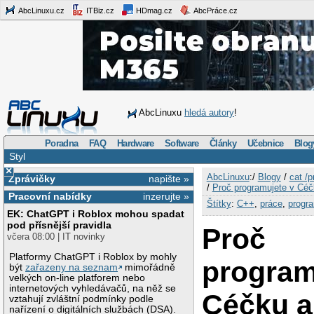
AbcLinuxu.cz
ITBiz.cz
HDmag.cz
AbcPráce.cz
AbcLinuxu
hledá autory
!
Poradna
FAQ
Hardware
Software
Články
Učebnice
Blog
Styl
×
AbcLinuxu
:/
Blogy
/
cat /p
Zprávičky
napište »
/
Proč programujete v Céč
Pracovní nabídky
inzerujte »
Štítky
:
C++
,
práce
,
progr
EK: ChatGPT i Roblox mohou spadat
pod přísnější pravidla
Proč
včera 08:00 | IT novinky
Platformy ChatGPT i Roblox by mohly
program
být
zařazeny na seznam
mimořádně
velkých on-line platforem nebo
internetových vyhledávačů, na něž se
Céčku a
vztahují zvláštní podmínky podle
nařízení o digitálních službách (DSA).