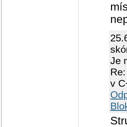
mís
nep
25.
skó
Je 
Re:
v C
Odp
Blo
Str