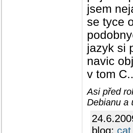
jsem nej
se tyce 
podobnyc
jazyk si 
navic ob
v tom C..
Asi před ro
Debianu a u
24.6.200
blog:
cat