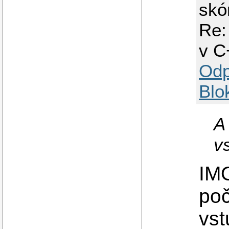
skó
Re:
v C
Odp
Blo
A
v
IMO
poč
vst