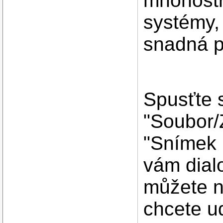
mnohostr
systémy, 
snadná p
Spusťte 
"Soubor/
"Snímek 
vám dial
můžete n
chcete ud