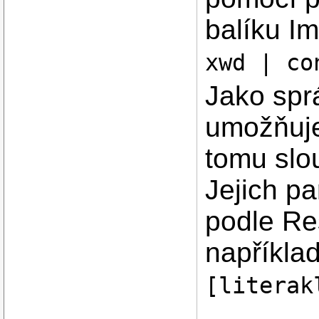
balíku I
xwd | co
Jako spr
umožňuje 
tomu slo
Jejich pa
podle Res
napříkla
[literak