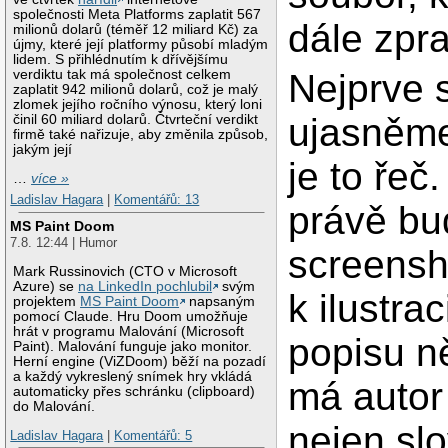
společnosti Meta Platforms zaplatit 567
dále zpr
milionů dolarů (téměř 12 miliard Kč) za
újmy, které její platformy působí mladým
lidem. S přihlédnutím k dřívějšímu
verdiktu tak má společnost celkem
Nejprve s
zaplatit 942 milionů dolarů, což je malý
zlomek jejího ročního výnosu, který loni
ujasněme
činil 60 miliard dolarů. Čtvrteční verdikt
firmě také nařizuje, aby změnila způsob,
jakým její
je to řeč
…
více »
Ladislav Hagara
|
Komentářů: 13
právě bu
MS Paint Doom
7.8. 12:44 | Humor
screensh
Mark Russinovich (CTO v Microsoft
Azure) se
na LinkedIn pochlubil
svým
k ilustra
projektem
MS Paint Doom
napsaným
pomocí Claude. Hru Doom umožňuje
hrát v programu Malování (Microsoft
popisu n
Paint). Malování funguje jako monitor.
Herní engine (ViZDoom) běží na pozadí
a každý vykreslený snímek hry vkládá
má autor
automaticky přes schránku (clipboard)
do Malování.
nejen slo
Ladislav Hagara
|
Komentářů: 5