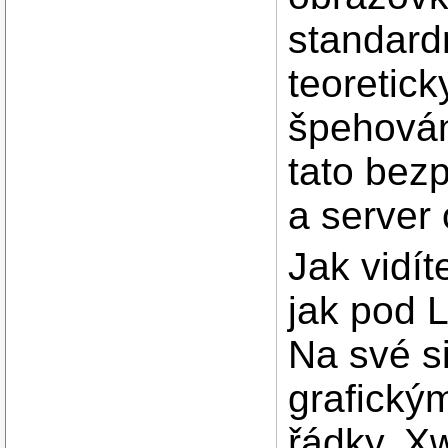
standar
teoretick
špehován
tato bezp
a server
Jak vidít
jak pod 
Na své si
grafický
řádky. X