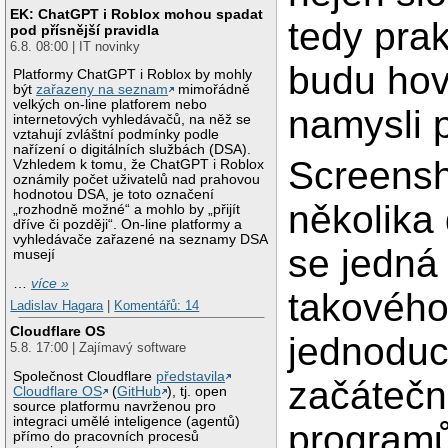
EK: ChatGPT i Roblox mohou spadat
tedy pra
pod přísnější pravidla
6.8. 08:00 | IT novinky
budu hov
Platformy ChatGPT i Roblox by mohly
být
zařazeny na seznam
mimořádně
velkých on-line platforem nebo
namysli 
internetových vyhledávačů, na něž se
vztahují zvláštní podmínky podle
nařízení o digitálních službách (DSA).
Screensh
Vzhledem k tomu, že ChatGPT i Roblox
oznámily počet uživatelů nad prahovou
hodnotou DSA, je toto označení
několika
„rozhodně možné“ a mohlo by „přijít
dříve či později“. On-line platformy a
vyhledávače zařazené na seznamy DSA
se jedná 
musejí
…
více »
takového
Ladislav Hagara
|
Komentářů: 14
Cloudflare OS
jednoduch
5.8. 17:00 | Zajímavý software
Společnost Cloudflare
představila
začátečn
Cloudflare OS
(
GitHub
), tj. open
source platformu navrženou pro
integraci umělé inteligence (agentů)
programů
přímo do pracovních procesů