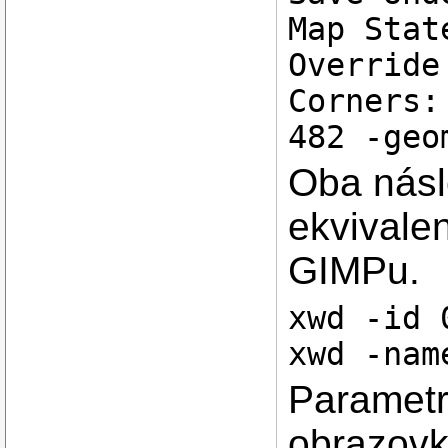
Map Stat
Override
Corners:
482 -geo
Oba násl
ekvivalen
GIMPu.
xwd -id 
xwd -nam
Paramet
obrazovk