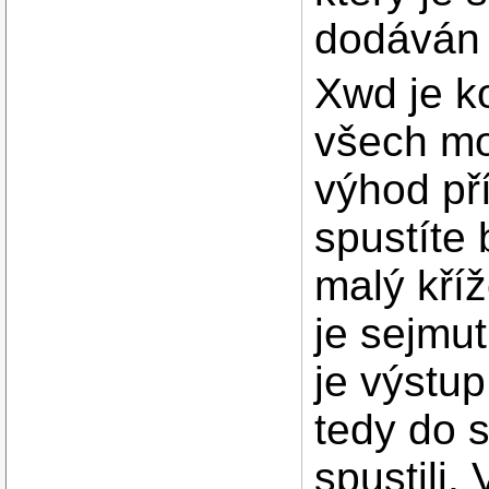
dodáván 
Xwd je k
všech mo
výhod př
spustíte 
malý kří
je sejmut
je výstup
tedy do s
spustili.