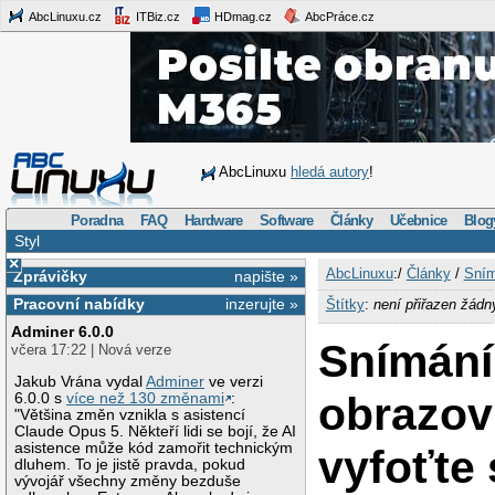
AbcLinuxu.cz
ITBiz.cz
HDmag.cz
AbcPráce.cz
AbcLinuxu
hledá autory
!
Poradna
FAQ
Hardware
Software
Články
Učebnice
Blog
Styl
×
AbcLinuxu
:/
Články
/
Sním
Zprávičky
napište »
Pracovní nabídky
inzerujte »
Štítky
:
není přiřazen žádn
Adminer 6.0.0
Snímání
včera 17:22 | Nová verze
Jakub Vrána vydal
Adminer
ve verzi
obrazov
6.0.0 s
více než 130 změnami
:
"Většina změn vznikla s asistencí
Claude Opus 5. Někteří lidi se bojí, že AI
asistence může kód zamořit technickým
vyfoťte 
dluhem. To je jistě pravda, pokud
vývojář všechny změny bezduše