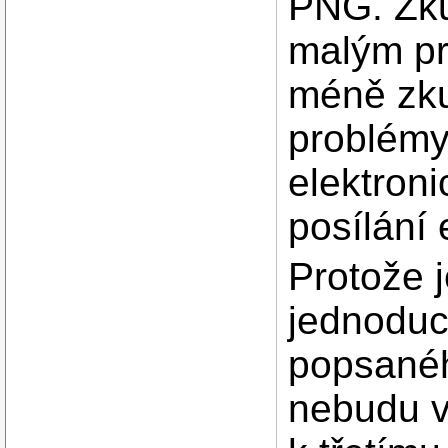
PNG. Zkuš
malým pro
méně zku
problémy
elektron
posílání 
Protože 
jednoduc
popsanéh
nebudu ví