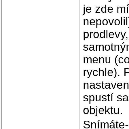
je zde mí
nepovolil
prodlevy
samotným
menu (co
rychle).
nastaven
spustí s
objektu.
Snímáte-l