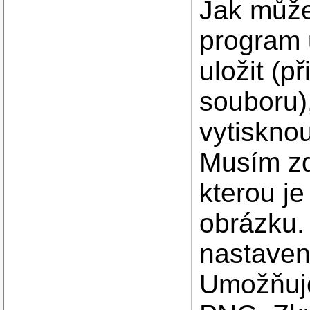
Jak může
program 
uložit (
souboru),
vytiskno
Musím zd
kterou j
obrázku.
nastaven
Umožňuje