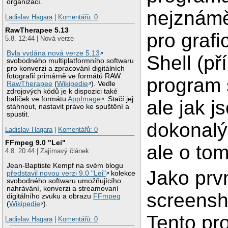
organizací.
nejznáměj
Ladislav Hagara
|
Komentářů: 0
RawTherapee 5.13
pro grafi
5.8. 12:44 | Nová verze
Byla vydána nová verze 5.13
Shell (př
svobodného multiplatformního softwaru
pro konverzi a zpracování digitálních
fotografií primárně ve formátů RAW
program 
RawTherapee
(
Wikipedie
). Vedle
zdrojových kódů je k dispozici také
balíček ve formátu
AppImage
. Stačí jej
ale jak j
stáhnout, nastavit právo ke spuštění a
spustit.
dokonalý
Ladislav Hagara
|
Komentářů: 0
FFmpeg 9.0 "Lei"
ale o tom
4.8. 20:44 | Zajímavý článek
Jean-Baptiste Kempf na svém blogu
Jako prv
představil novou verzi 9.0 "Lei"
kolekce
svobodného softwaru umožňujícího
nahrávání, konverzi a streamovaní
screensh
digitálního zvuku a obrazu
FFmpeg
(
Wikipedie
).
Tento pr
Ladislav Hagara
|
Komentářů: 0