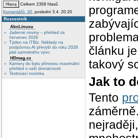
Celkem 2358 hlasů
programe
Komentářů: 30
, poslední 3.4. 20:20
Rozcestník
zabývají
AbcLinuxu
Jaderné noviny – přehled za
problema
červenec 2026
Týden na ITBiz: Náklady na
článku j
podpůrnou AI převýší do roku 2028
plat samotného vývo
HDmag.cz
takový sc
Kamery do bytu přinesou maximální
přehled o vaší domácnosti
Testovací novinka
Jak to 
Tento
pr
záměrně.
nejraději