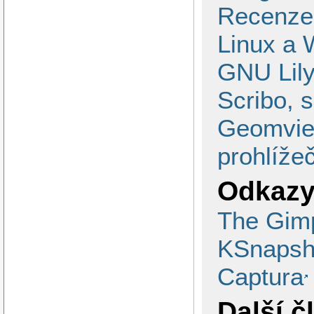
Recenze:
Linux a
GNU Lily
Scribo, s
Geomview
prohlíže
Odkazy
The Gim
KSnapsh
Captura
Další č