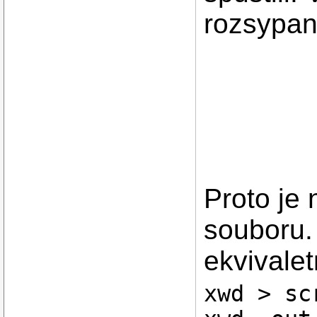
rozsypan
Proto je 
souboru. 
ekvivalet
xwd > sc