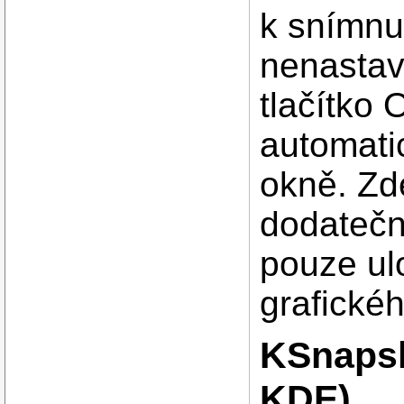
k snímnu
nenastavi
tlačítko
automati
okně. Zd
dodatečn
pouze ul
grafické
KSnapsh
KDE)