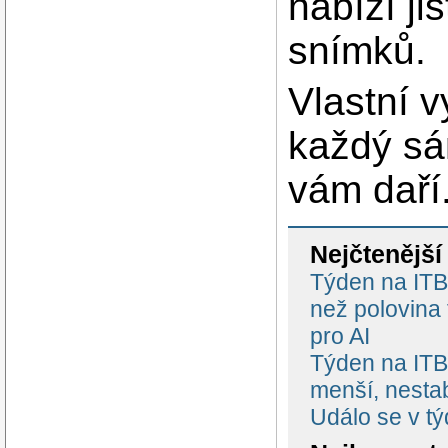
nabízí ji
snímků.
Vlastní v
každý sám
vám daří
Nejčtenější
Týden na ITBi
než polovina
pro AI
Týden na ITBi
menší, nestab
Událo se v t