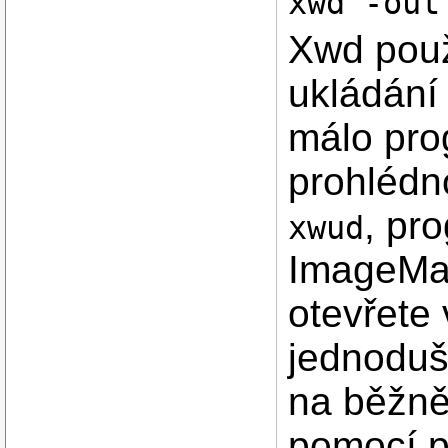
xwd -out
Xwd použ
ukládání
málo pro
prohlédno
, p
xwud
ImageMag
otevřete
jednoduš
na běžněj
pomocí 