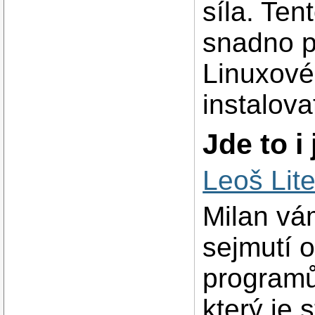
síla. Te
snadno po
Linuxové
instalova
Jde to i 
Leoš Lit
Milan vám
sejmutí 
programů.
který je 