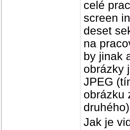
celé prac
screen i
deset se
na pracov
by jinak 
obrázky 
JPEG (tí
obrázku 
druhého)
Jak je vi