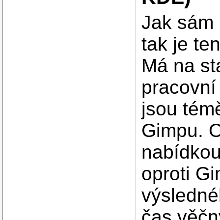
Jak sám
tak je t
Má na sta
pracovní
jsou tém
Gimpu. O
nabídkou
oproti G
výsledné
čas věčn