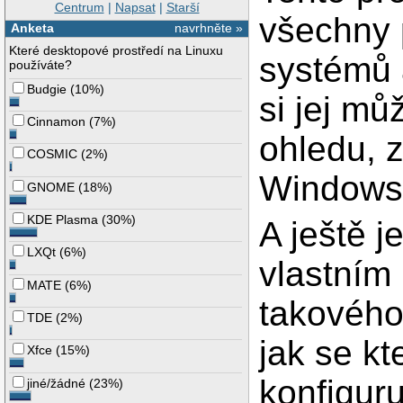
Centrum
|
Napsat
|
Starší
všechny 
Anketa
navrhněte »
Které desktopové prostředí na Linuxu
systémů a
používáte?
Budgie
(
10%
)
si jej m
Cinnamon
(
7%
)
ohledu, 
COSMIC
(
2%
)
Windows 
GNOME
(
18%
)
KDE Plasma
(
30%
)
A ještě 
LXQt
(
6%
)
vlastním
MATE
(
6%
)
takového
TDE
(
2%
)
jak se kt
Xfce
(
15%
)
konfiguru
jiné/žádné
(
23%
)