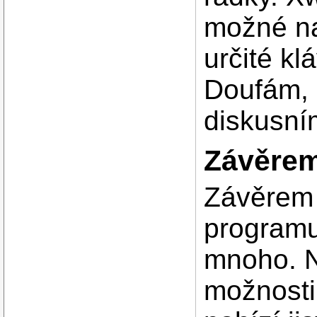
možné na
určité kl
Doufám, 
diskusní
Závěre
Závěrem 
programu
mnoho. N
možnosti