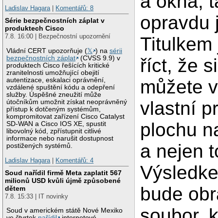
a okna, t
Ladislav Hagara
|
Komentářů: 8
opravdu 
Série bezpečnostních záplat v
produktech Cisco
7.8. 16:00 | Bezpečnostní upozornění
Titulkem 
Vládní CERT upozorňuje (
𝕏
) na
sérii
bezpečnostních záplat
(CVSS 9.9) v
říct, že s
produktech Cisco řešících kritické
zranitelnosti umožňující obejití
můžete vy
autentizace, eskalaci oprávnění,
vzdálené spuštění kódu a odepření
služby. Úspěšné zneužití může
vlastní p
útočníkům umožnit získat neoprávněný
přístup k dotčeným systémům,
kompromitovat zařízení Cisco Catalyst
plochu na
SD-WAN a Cisco IOS XE, spustit
libovolný kód, zpřístupnit citlivé
informace nebo narušit dostupnost
a nejen t
postižených systémů.
Ladislav Hagara
|
Komentářů: 4
Výsledk
Soud nařídil firmě Meta zaplatit 567
milionů USD kvůli újmě způsobené
bude ob
dětem
7.8. 15:33 | IT novinky
soubor, k
Soud v americkém státě Nové Mexiko
ve čtvrtek
nařídil
internetové