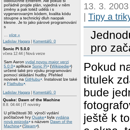
odbouchne Enterem. Ale pokud si
13. 3. 2003
pořádně projde plán, vyjedná v něm
změny a pak totéž udělá i s
vygenerovaným kódem, kvalita kódu
|
Tipy a trik
stoupne a technický dluh naopak
klesne. Je to jako párové programování
s
Jednod
…
více »
Ladislav Hagara
|
Komentářů: 0
pro zač
Sonic Pi 5.0.0
včera 12:44 | Nová verze
Sam Aaron
vydal novou major verzi
Pokud n
5.0.0
aplikace
Sonic Pi
(
Wikipedie
)
určené také pro výuku programování
pomocí skládání hudby. Přehled
titulek z
novinek na
GitHubu
. Instalovat lze také
z
Flathubu
.
bude jed
Ladislav Hagara
|
Komentářů: 0
Quake: Dawn of the Machine
fotografo
8.8. 04:44 | IT novinky
U příležitosti 30. výročí vydání
ještě k t
počítačové hry
Quake
byla
vydána
nová epizoda
s názvem
Dawn of the
Machine
(
Steam
).