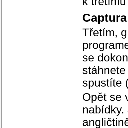
k třetím
Captura
Třetím, 
programe
se dokonc
stáhnete
spustíte 
Opět se 
nabídky. 
angličtin