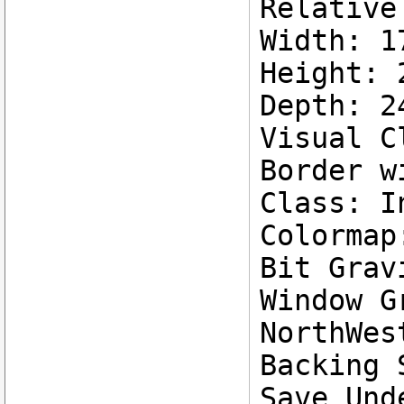
Relative
Width: 1
Height: 
Depth: 2
Visual C
Border w
Class: I
Colormap
Bit Grav
Window G
NorthWes
Backing 
Save Und