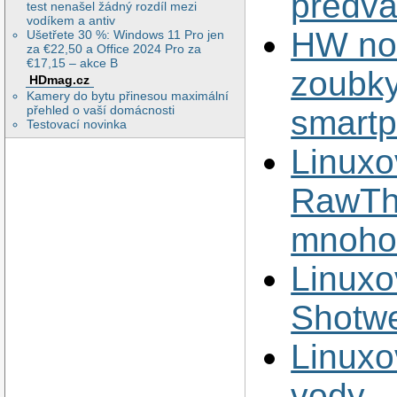
předvá
test nenašel žádný rozdíl mezi
vodíkem a antiv
HW nov
Ušetřete 30 %: Windows 11 Pro jen
za €22,50 a Office 2024 Pro za
€17,15 – akce B
zoubky
HDmag.cz
Kamery do bytu přinesou maximální
přehled o vaší domácnosti
smart
Testovací novinka
Linuxo
RawThe
mnoho 
Linuxo
Shotwe
Linuxo
vody