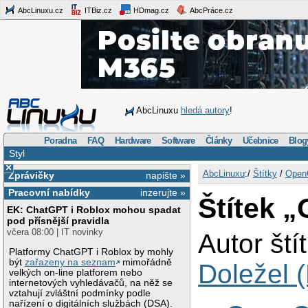
AbcLinuxu.cz
ITBiz.cz
HDmag.cz
AbcPráce.cz
AbcLinuxu
hledá autory
!
Poradna
FAQ
Hardware
Software
Články
Učebnice
Blog
Styl
×
AbcLinuxu
:/
Štítky
/
Open
Zprávičky
napište »
Pracovní nabídky
inzerujte »
Štítek 
EK: ChatGPT i Roblox mohou spadat
pod přísnější pravidla
včera 08:00 | IT novinky
Autor ští
Platformy ChatGPT i Roblox by mohly
být
zařazeny na seznam
mimořádně
Doležel (
velkých on-line platforem nebo
internetových vyhledávačů, na něž se
vztahují zvláštní podmínky podle
nařízení o digitálních službách (DSA).