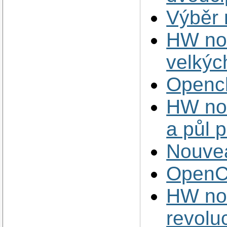
Výběr
HW nov
velkýc
Opencl
HW nov
a půl 
Nouve
OpenC
HW no
revolu