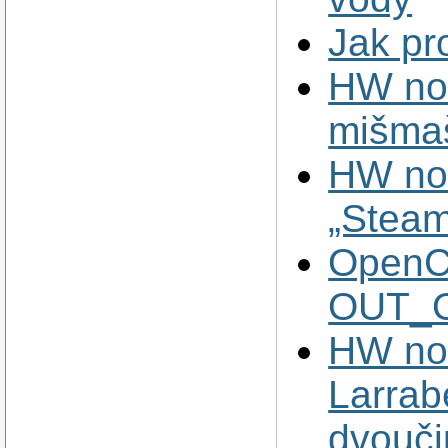
Jak pr
HW nov
mišma
HW no
„Steam
OpenCL
OUT_
HW nov
Larrab
dvouči