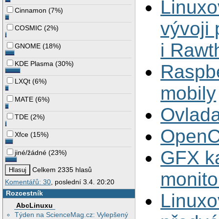
Linuxo
Cinnamon
(
7%
)
vývoji
COSMIC
(
2%
)
i Rawt
GNOME
(
18%
)
KDE Plasma
(
30%
)
Raspbe
LXQt
(
6%
)
mobily
MATE
(
6%
)
Ovlad
TDE
(
2%
)
OpenCL
Xfce
(
15%
)
GFX ka
jiné/žádné
(
23%
)
Celkem 2335 hlasů
monito
Komentářů: 30
, poslední 3.4. 20:20
Rozcestník
Linuxo
AbcLinuxu
Týden na ScienceMag.cz: Vylepšený