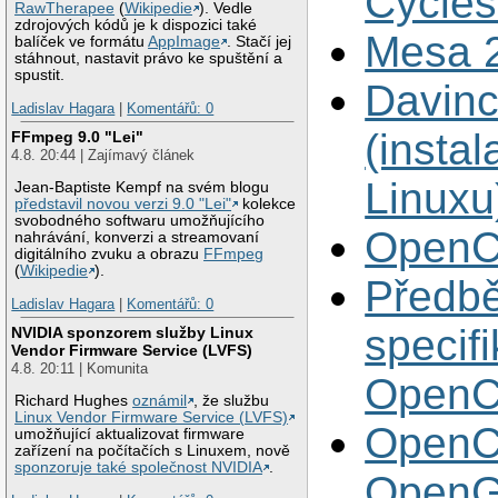
Cycles
RawTherapee
(
Wikipedie
). Vedle
zdrojových kódů je k dispozici také
Mesa 2
balíček ve formátu
AppImage
. Stačí jej
stáhnout, nastavit právo ke spuštění a
spustit.
Davinc
Ladislav Hagara
|
Komentářů: 0
(instal
FFmpeg 9.0 "Lei"
4.8. 20:44 | Zajímavý článek
Linuxu
Jean-Baptiste Kempf na svém blogu
představil novou verzi 9.0 "Lei"
kolekce
svobodného softwaru umožňujícího
OpenC
nahrávání, konverzi a streamovaní
digitálního zvuku a obrazu
FFmpeg
(
Wikipedie
).
Předb
Ladislav Hagara
|
Komentářů: 0
specif
NVIDIA sponzorem služby Linux
Vendor Firmware Service (LVFS)
4.8. 20:11 | Komunita
OpenC
Richard Hughes
oznámil
, že službu
Linux Vendor Firmware Service (LVFS)
OpenC
umožňující aktualizovat firmware
zařízení na počítačích s Linuxem, nově
sponzoruje také společnost NVIDIA
.
OpenG