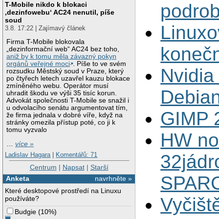
T-Mobile nikdo k blokaci
podrob
‚dezinfowebu‘ AC24 nenutil, píše
soud
Linuxo
3.8. 17:22 | Zajímavý článek
Firma T-Mobile blokovala
konečn
„dezinformační web“ AC24 bez toho,
aniž by k tomu měla závazný pokyn
orgánů veřejné moci
. Píše to ve svém
Nvidia
rozsudku Městský soud v Praze, který
po čtyřech letech uzavřel kauzu blokace
zmíněného webu. Operátor musí
Debian
uhradit škodu ve výši 35 tisíc korun.
Advokát společnosti T-Mobile se snažil i
u odvolacího senátu argumentovat tím,
GIMP 2
že firma jednala v dobré víře, když na
stránky omezila přístup poté, co ji k
tomu vyzvalo
HW nov
…
více »
Ladislav Hagara
|
Komentářů: 71
32jádr
Centrum
|
Napsat
|
Starší
SPAR
Anketa
navrhněte »
Které desktopové prostředí na Linuxu
Vyčišt
používáte?
Budgie
(
10%
)