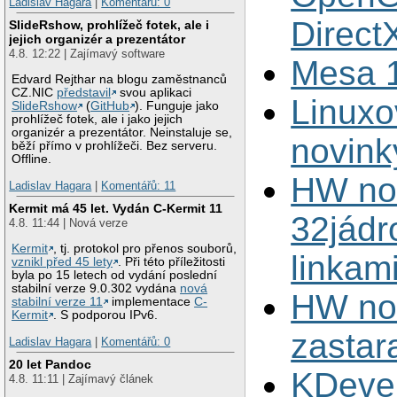
Ladislav Hagara
|
Komentářů: 0
Direct
SlideRshow, prohlížeč fotek, ale i
jejich organizér a prezentátor
4.8. 12:22 | Zajímavý software
Mesa 1
Edvard Rejthar na blogu zaměstnanců
CZ.NIC
představil
svou aplikaci
Linuxo
SlideRshow
(
GitHub
). Funguje jako
prohlížeč fotek, ale i jako jejich
organizér a prezentátor. Neinstaluje se,
novink
běží přímo v prohlížeči. Bez serveru.
Offline.
HW nov
Ladislav Hagara
|
Komentářů: 11
Kermit má 45 let. Vydán C-Kermit 11
32jádr
4.8. 11:44 | Nová verze
Kermit
, tj. protokol pro přenos souborů,
linkam
vznikl před 45 lety
. Při této příležitosti
byla po 15 letech od vydání poslední
stabilní verze 9.0.302 vydána
nová
HW nov
stabilní verze 11
implementace
C-
Kermit
. S podporou IPv6.
zastar
Ladislav Hagara
|
Komentářů: 0
20 let Pandoc
KDevel
4.8. 11:11 | Zajímavý článek