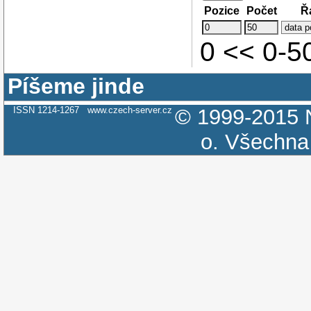
Pozice
Počet
Ř
0 << 0-
Píšeme jinde
ISSN 1214-1267
www.czech-server.cz
© 1999-2015
o.
Všechna 