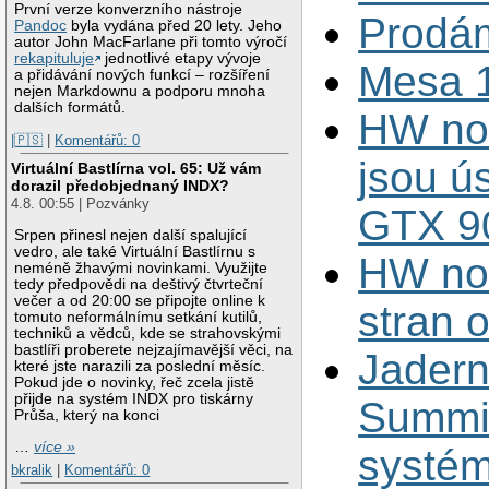
První verze konverzního nástroje
Prodá
Pandoc
byla vydána před 20 lety. Jeho
autor John MacFarlane při tomto výročí
rekapituluje
jednotlivé etapy vývoje
Mesa 1
a přidávání nových funkcí – rozšíření
nejen Markdownu a podporu mnoha
dalších formátů.
HW no
|🇵🇸
|
Komentářů: 0
jsou ú
Virtuální Bastlírna vol. 65: Už vám
dorazil předobjednaný INDX?
4.8. 00:55 | Pozvánky
GTX 9
Srpen přinesl nejen další spalující
vedro, ale také Virtuální Bastlírnu s
HW nov
neméně žhavými novinkami. Využijte
tedy předpovědi na deštivý čtvrteční
večer a od 20:00 se připojte online k
stran 
tomuto neformálnímu setkání kutilů,
techniků a vědců, kde se strahovskými
bastlíři proberete nejzajímavější věci, na
Jadern
které jste narazili za poslední měsíc.
Pokud jde o novinky, řeč zcela jistě
přijde na systém INDX pro tiskárny
Summit
Průša, který na konci
…
více »
systém
bkralik
|
Komentářů: 0