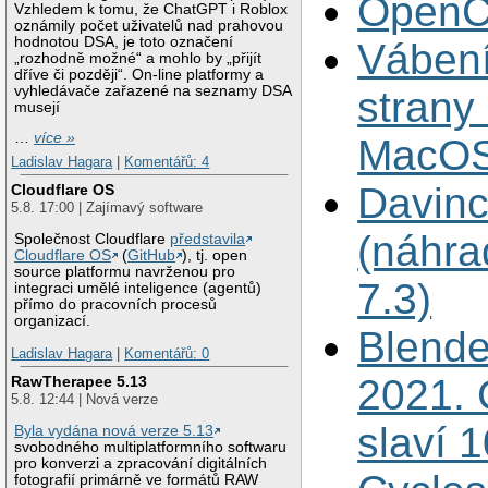
OpenC
Vzhledem k tomu, že ChatGPT i Roblox
oznámily počet uživatelů nad prahovou
hodnotou DSA, je toto označení
Váben
„rozhodně možné“ a mohlo by „přijít
dříve či později“. On-line platformy a
vyhledávače zařazené na seznamy DSA
strany 
musejí
…
více »
MacOS
Ladislav Hagara
|
Komentářů: 4
Davinc
Cloudflare OS
5.8. 17:00 | Zajímavý software
(náhr
Společnost Cloudflare
představila
Cloudflare OS
(
GitHub
), tj. open
source platformu navrženou pro
7.3)
integraci umělé inteligence (agentů)
přímo do pracovních procesů
organizací.
Blende
Ladislav Hagara
|
Komentářů: 0
2021. 
RawTherapee 5.13
5.8. 12:44 | Nová verze
slaví 1
Byla vydána nová verze 5.13
svobodného multiplatformního softwaru
pro konverzi a zpracování digitálních
fotografií primárně ve formátů RAW