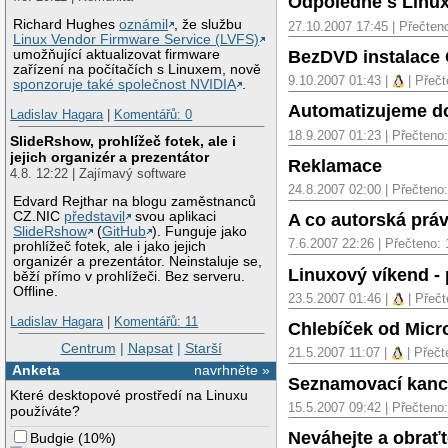
Odpoledne s Linux
Richard Hughes
oznámil
, že službu
27.10.2007 17:45 | Přečten
Linux Vendor Firmware Service (LVFS)
BezDVD instalace
umožňující aktualizovat firmware
zařízení na počítačích s Linuxem, nově
9.10.2007 01:43 |
| Přečt
sponzoruje také společnost NVIDIA
.
Automatizujeme 
Ladislav Hagara
|
Komentářů: 0
18.9.2007 01:23 | Přečteno
SlideRshow, prohlížeč fotek, ale i
jejich organizér a prezentátor
Reklamace
4.8. 12:22 | Zajímavý software
24.8.2007 02:00 | Přečteno
Edvard Rejthar na blogu zaměstnanců
CZ.NIC
představil
svou aplikaci
A co autorská prá
SlideRshow
(
GitHub
). Funguje jako
7.6.2007 22:26 | Přečteno:
prohlížeč fotek, ale i jako jejich
organizér a prezentátor. Neinstaluje se,
Linuxový víkend - 
běží přímo v prohlížeči. Bez serveru.
Offline.
23.5.2007 01:46 |
| Přečt
Ladislav Hagara
|
Komentářů: 11
Chlebíček od Micr
Centrum
|
Napsat
|
Starší
21.5.2007 11:07 |
| Přečt
Anketa
navrhněte »
Seznamovací kanc
Které desktopové prostředí na Linuxu
15.5.2007 09:42 | Přečteno
používáte?
Neváhejte a obraťte
Budgie
(
10%
)