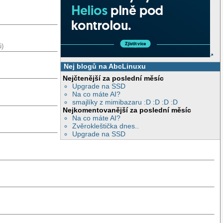
ů)
Nej blogů na AbcLinuxu
Nejčtenější za poslední měsíc
Upgrade na SSD
Na co máte AI?
smajlíky z mimibazaru :D :D :D :D
Nejkomentovanější za poslední měsíc
Na co máte AI?
Zvěrokleštička dnes..
Upgrade na SSD