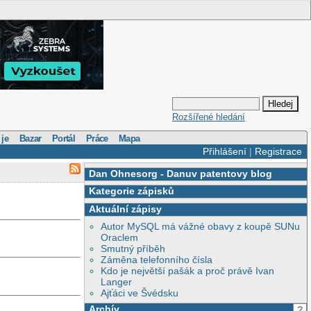
Rozšířené hledání
 je
Bazar
Portál
Práce
Mapa
Přihlášení
|
Registrace
Dan Ohnesorg
-
Danuv patentovy blog
Kategorie zápisků
Aktuální zápisy
Autor MySQL má vážné obavy z koupě SUNu
Oraclem
Smutný příběh
Záměna telefonního čísla
Kdo je největší pašák a proč právě Ivan
Langer
Ajťáci ve Švédsku
Archív
?