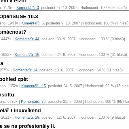
em v Plzni
o: 1175× |
Komentářů: 3
, poslední 27. 10. 2007 | Hodnocení: 100 % (6 hlasů)
 OpenSUSE 10.3
eno: 1943× |
Komentářů: 6
, poslední 9. 10. 2007 | Hodnocení: 100 % (7 hlasů
domácnost?
: 4447× |
Komentářů: 44
, poslední 30. 9. 2007 | Hodnocení: 100 % (9 hlasů)
: 1933× |
Komentářů: 16
, poslední 24. 8. 2007 | Hodnocení: 100 % (31 hlasů)
va
 1575× |
Komentářů: 14
, poslední 10. 6. 2007 | Hodnocení: 64 % (11 hlasů)
pohled zpět
eno: 1652× |
Komentářů: 15
, poslední 24. 5. 2007 | Hodnocení: 92 % (13 hlas
osoftu
eno: 6376× |
Komentářů: 29
, poslední 31. 3. 2008 | Hodnocení: 100 % (95 hla
elář Linuxvíkend
: 2021× |
Komentářů: 29
, poslední 12. 6. 2007 | Hodnocení: 100 % (9 hlasů)
 se na profesionály II.