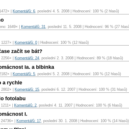
 1472× |
Komentářů: 6
, poslední 4. 5. 2008 | Hodnocení: 100 % (2 hlasů)
ho
eno: 1649× |
Komentářů: 31
, poslední 11. 5. 2008 | Hodnocení: 96 % (27 hlas
: 1227× |
Komentářů: 0
| Hodnocení: 100 % (12 hlasů)
čase začít se bát?
: 2256× |
Komentářů: 24
, poslední 2. 3. 2008 | Hodnocení: 89 % (18 hlasů)
mácnost Ia. a blbinka
 2182× |
Komentářů: 5
, poslední 5. 2. 2008 | Hodnocení: 100 % (12 hlasů)
 a rychle
: 2802× |
Komentářů: 15
, poslední 6. 12. 2007 | Hodnocení: 100 % (31 hlasů)
do fotolabu
: 1211× |
Komentářů: 2
, poslední 4. 11. 2007 | Hodnocení: 100 % (6 hlasů)
omácnost I.
: 24736× |
Komentářů: 17
, poslední 30. 1. 2008 | Hodnocení: 100 % (14 hlasů)