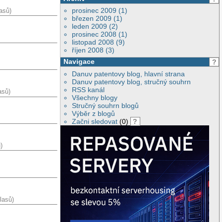
prosinec 2009 (1)
asů)
březen 2009 (1)
leden 2009 (2)
prosinec 2008 (1)
listopad 2008 (9)
říjen 2008 (3)
Navigace
?
Danuv patentovy blog, hlavní strana
Danuv patentovy blog, stručný souhrn
RSS kanál
asů)
Všechny blogy
Stručný souhrn blogů
Výběr z blogů
Začni sledovat
(0)
?
)
lasů)