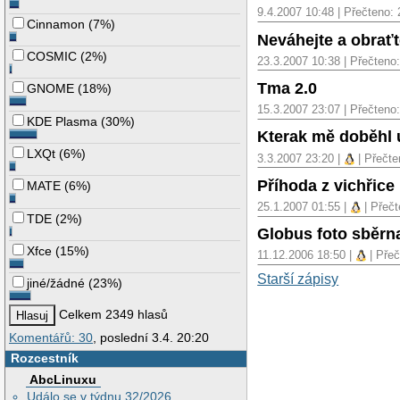
9.4.2007 10:48 | Přečteno:
Cinnamon
(
7%
)
Neváhejte a obraťt
COSMIC
(
2%
)
23.3.2007 10:38 | Přečteno
Tma 2.0
GNOME
(
18%
)
15.3.2007 23:07 | Přečteno
KDE Plasma
(
30%
)
Kterak mě doběhl
LXQt
(
6%
)
3.3.2007 23:20 |
| Přečte
Příhoda z vichřice
MATE
(
6%
)
25.1.2007 01:55 |
| Přečt
TDE
(
2%
)
Globus foto sběrn
Xfce
(
15%
)
11.12.2006 18:50 |
| Přeč
Starší zápisy
jiné/žádné
(
23%
)
Celkem 2349 hlasů
Komentářů: 30
, poslední 3.4. 20:20
Rozcestník
AbcLinuxu
Událo se v týdnu 32/2026