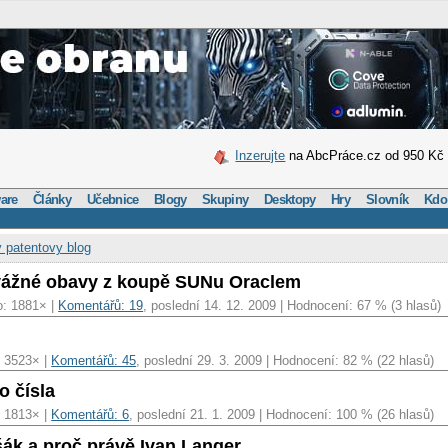
Inzerujte
na AbcPráce.cz od 950 Kč
are
Články
Učebnice
Blogy
Skupiny
Desktopy
Hry
Slovník
Kdo
 patentovy blog
ážné obavy z koupě SUNu Oraclem
o: 1881× |
Komentářů: 19
, poslední 14. 12. 2009 | Hodnocení: 67 % (3 hlasů)
: 3523× |
Komentářů: 45
, poslední 29. 3. 2009 | Hodnocení: 82 % (22 hlasů)
o čísla
: 1813× |
Komentářů: 6
, poslední 21. 1. 2009 | Hodnocení: 100 % (26 hlasů)
šák a proč právě Ivan Langer