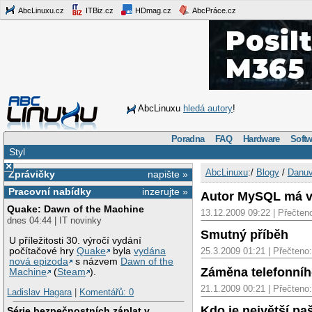
AbcLinuxu.cz
ITBiz.cz
HDmag.cz
AbcPráce.cz
AbcLinuxu
hledá autory
!
Poradna
FAQ
Hardware
Softw
Styl
×
AbcLinuxu
:/
Blogy
/
Danuv
Zprávičky
napište »
Pracovní nabídky
inzerujte »
Autor MySQL má v
Quake: Dawn of the Machine
13.12.2009 09:22 | Přečten
dnes 04:44 | IT novinky
Smutný příběh
U příležitosti 30. výročí vydání
počítačové hry
Quake
byla
vydána
25.3.2009 01:21 | Přečteno
nová epizoda
s názvem
Dawn of the
Záměna telefonníh
Machine
(
Steam
).
21.1.2009 00:21 | Přečteno
Ladislav Hagara
|
Komentářů: 0
Kdo je největší pa
Série bezpečnostních záplat v