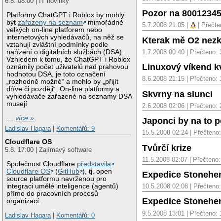
6.8. 08:00 | IT novinky
Pozor na 8001234
Platformy ChatGPT i Roblox by mohly
být
zařazeny na seznam
mimořádně
5.7.2008 21:05 |
| Přečte
velkých on-line platforem nebo
internetových vyhledávačů, na něž se
Kterak mě O2 nez
vztahují zvláštní podmínky podle
1.7.2008 00:40 | Přečteno:
nařízení o digitálních službách (DSA).
Vzhledem k tomu, že ChatGPT i Roblox
Linuxový víkend k
oznámily počet uživatelů nad prahovou
hodnotou DSA, je toto označení
8.6.2008 21:15 | Přečteno:
„rozhodně možné“ a mohlo by „přijít
dříve či později“. On-line platformy a
Skvrny na slunci
vyhledávače zařazené na seznamy DSA
musejí
2.6.2008 02:06 | Přečteno:
…
více »
Japonci by na to pou
Ladislav Hagara
|
Komentářů: 9
15.5.2008 02:24 | Přečteno
Cloudflare OS
Tvůrčí krize
5.8. 17:00 | Zajímavý software
11.5.2008 02:07 | Přečteno
Společnost Cloudflare
představila
Cloudflare OS
(
GitHub
), tj. open
Expedice Stonehen
source platformu navrženou pro
integraci umělé inteligence (agentů)
10.5.2008 02:08 | Přečteno
přímo do pracovních procesů
Expedice Stonehen
organizací.
9.5.2008 13:01 | Přečteno:
Ladislav Hagara
|
Komentářů: 0