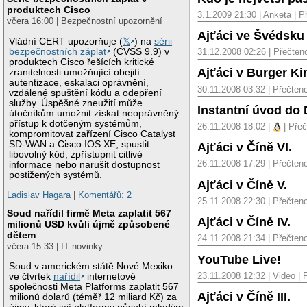
produktech Cisco
3.1.2009 21:30 | Anketa | 
včera 16:00 | Bezpečnostní upozornění
Ajťáci ve Švédsku
Vládní CERT upozorňuje (
𝕏
) na
sérii
bezpečnostních záplat
(CVSS 9.9) v
31.12.2008 02:26 | Přečten
produktech Cisco řešících kritické
Ajťáci v Burger K
zranitelnosti umožňující obejití
autentizace, eskalaci oprávnění,
30.11.2008 03:32 | Přečten
vzdálené spuštění kódu a odepření
služby. Úspěšné zneužití může
Instantní úvod d
útočníkům umožnit získat neoprávněný
přístup k dotčeným systémům,
26.11.2008 18:02 |
| Přeč
kompromitovat zařízení Cisco Catalyst
SD-WAN a Cisco IOS XE, spustit
Ajťáci v Číně VI.
libovolný kód, zpřístupnit citlivé
26.11.2008 17:29 | Přečten
informace nebo narušit dostupnost
postižených systémů.
Ajťáci v Číně V.
Ladislav Hagara
|
Komentářů: 2
25.11.2008 22:30 | Přečten
Soud nařídil firmě Meta zaplatit 567
Ajťáci v Číně IV.
milionů USD kvůli újmě způsobené
dětem
24.11.2008 21:34 | Přečten
včera 15:33 | IT novinky
YouTube Live!
Soud v americkém státě Nové Mexiko
23.11.2008 12:32 | Video |
ve čtvrtek
nařídil
internetové
společnosti Meta Platforms zaplatit 567
Ajťáci v Číně III.
milionů dolarů (téměř 12 miliard Kč) za