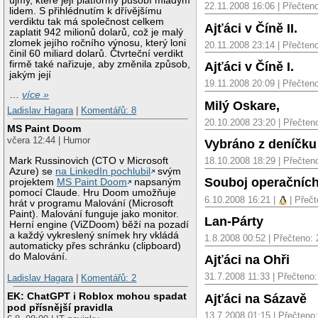
újmy, které její platformy působí mladým
22.11.2008 16:06 | Přečten
lidem. S přihlédnutím k dřívějšímu
verdiktu tak má společnost celkem
Ajťáci v Číně II.
zaplatit 942 milionů dolarů, což je malý
zlomek jejího ročního výnosu, který loni
20.11.2008 23:14 | Přečten
činil 60 miliard dolarů. Čtvrteční verdikt
firmě také nařizuje, aby změnila způsob,
Ajťáci v Číně I.
jakým její
19.11.2008 20:09 | Přečten
…
více »
Milý Oskare,
Ladislav Hagara
|
Komentářů: 8
20.10.2008 23:20 | Přečten
MS Paint Doom
včera 12:44 | Humor
Vybráno z deníčku
18.10.2008 18:29 | Přečten
Mark Russinovich (CTO v Microsoft
Azure) se
na LinkedIn pochlubil
svým
Souboj operačníc
projektem
MS Paint Doom
napsaným
pomocí Claude. Hru Doom umožňuje
6.10.2008 16:21 |
| Přečt
hrát v programu Malování (Microsoft
Paint). Malování funguje jako monitor.
Lan-Párty
Herní engine (ViZDoom) běží na pozadí
a každý vykreslený snímek hry vkládá
1.8.2008 00:52 | Přečteno:
automaticky přes schránku (clipboard)
do Malování.
Ajťáci na Ohři
31.7.2008 11:33 | Přečteno
Ladislav Hagara
|
Komentářů: 2
EK: ChatGPT i Roblox mohou spadat
Ajťáci na Sázavě
pod přísnější pravidla
13.7.2008 01:15 | Přečteno