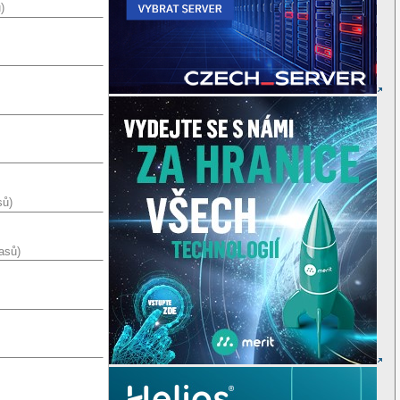
)
)
sů)
asů)