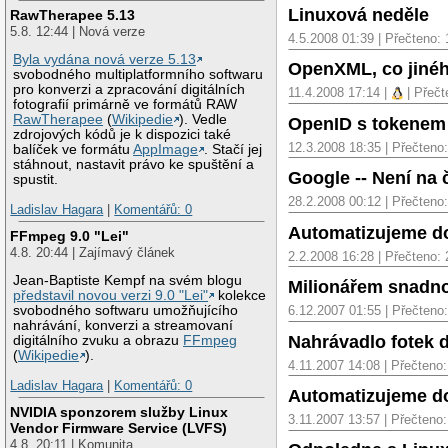
Linuxová neděle
RawTherapee 5.13
5.8. 12:44 | Nová verze
4.5.2008 01:39 | Přečteno:
Byla vydána nová verze 5.13
OpenXML, co jiné
svobodného multiplatformního softwaru
pro konverzi a zpracování digitálních
11.4.2008 17:14 |
| Přečt
fotografií primárně ve formátů RAW
RawTherapee
(
Wikipedie
). Vedle
OpenID s tokenem
zdrojových kódů je k dispozici také
12.3.2008 18:35 | Přečteno
balíček ve formátu
AppImage
. Stačí jej
stáhnout, nastavit právo ke spuštění a
Google -- Není na 
spustit.
28.2.2008 00:12 | Přečteno
Ladislav Hagara
|
Komentářů: 0
Automatizujeme do
FFmpeg 9.0 "Lei"
4.8. 20:44 | Zajímavý článek
2.2.2008 16:28 | Přečteno:
Jean-Baptiste Kempf na svém blogu
Milionářem snadno
představil novou verzi 9.0 "Lei"
kolekce
6.12.2007 01:55 | Přečteno
svobodného softwaru umožňujícího
nahrávání, konverzi a streamovaní
Nahrávadlo fotek 
digitálního zvuku a obrazu
FFmpeg
(
Wikipedie
).
4.11.2007 14:08 | Přečteno
Ladislav Hagara
|
Komentářů: 0
Automatizujeme d
NVIDIA sponzorem služby Linux
3.11.2007 13:57 | Přečteno
Vendor Firmware Service (LVFS)
4.8. 20:11 | Komunita